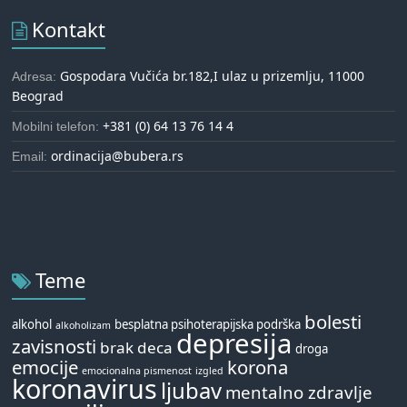
Kontakt
Gospodara Vučića br.182,I ulaz u prizemlju, 11000
Adresa:
Beograd
+381 (0) 64 13 76 14 4
Mobilni telefon:
ordinacija@bubera.rs
Email:
Teme
bolesti
alkohol
besplatna psihoterapijska podrška
alkoholizam
depresija
zavisnosti
brak
deca
droga
emocije
korona
emocionalna pismenost
izgled
koronavirus
ljubav
mentalno zdravlje