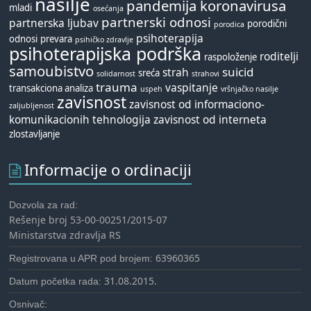
nasilje
pandemija koronavirusa
mladi
osećanja
partnerski odnosi
partnerska ljubav
porodični
porodica
psihoterapija
odnosi
prevara
psihičko zdravlje
psihoterapijska podrška
roditelji
raspoloženje
samoubistvo
suicid
strah
sreća
solidarnost
strahovi
trauma
vaspitanje
transakciona analiza
uspeh
vršnjačko nasilje
zavisnost
zavisnost od informaciono-
zaljubljenost
komunikacionih tehnologija
zavisnost od interneta
zlostavljanje
Informacije o ordinaciji
Dozvola za rad:
Rešenje broj 53-00-00251/2015-07
Ministarstva zdravlja RS
63960365
Registrovana u APR pod brojem:
31.08.2015.
Datum početka rada:
Osnivač: