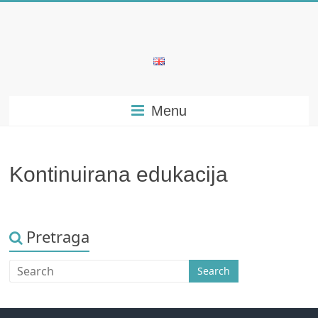
Skip
to
content
Bubera
Specijalistička
Menu
ordinacija
iz
oblasti
psihijatrije
Kontinuirana edukacija
Pretraga