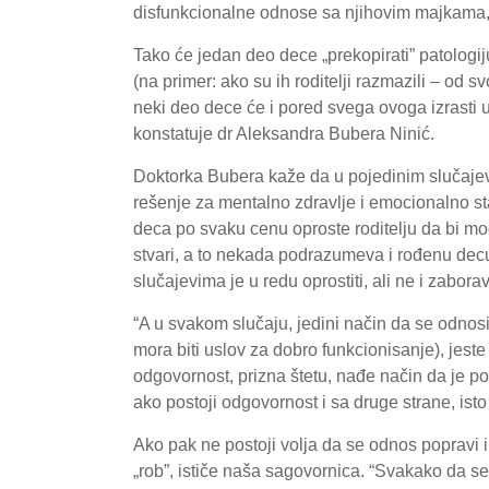
disfunkcionalne odnose sa njihovim majkama, i
Tako će jedan deo dece „prekopirati” patologij
(na primer: ako su ih roditelji razmazili – od sv
neki deo dece će i pored svega ovoga izrasti u
konstatuje dr Aleksandra Bubera Ninić.
Doktorka Bubera kaže da u pojedinim slučajev
rešenje za mentalno zdravlje i emocionalno st
deca po svaku cenu oproste roditelju da bi mo
stvari, a to nekada podrazumeva i rođenu decu
slučajevima je u redu oprostiti, ali ne i zaboravi
“A u svakom slučaju, jedini način da se odnos
mora biti uslov za dobro funkcionisanje), jeste
odgovornost, prizna štetu, nađe način da je po
ako postoji odgovornost i sa druge strane, isto 
Ako pak ne postoji volja da se odnos popravi i
„rob”, ističe naša sagovornica. “Svakako da s