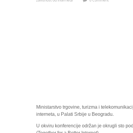
zavisnost od interneta
0 Comment
Ministarstvo trgovine, turizma i telekomunika
interneta, u Palati Srbije u Beogradu.
U okviru konferencije održan je okrugli sto p
(Together for a Better Internet).