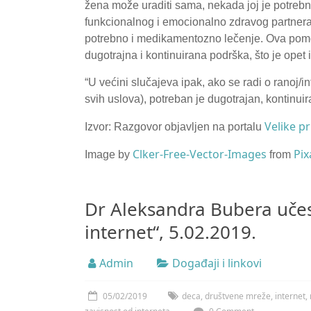
žena može uraditi sama, nekada joj je potrebna
funkcionalnog i emocionalno zdravog partnera
potrebno i medikamentozno lečenje. Ova pomoć
dugotrajna i kontinuirana podrška, što je opet i
“U većini slučajeva ipak, ako se radi o ranoj/in
svih uslova), potreban je dugotrajan, kontinuir
Velike pr
Izvor: Razgovor objavljen na portalu
Clker-Free-Vector-Images
Pix
Image by
from
Dr Aleksandra Bubera učes
internet“, 5.02.2019.
Admin
Događaji i linkovi
05/02/2019
deca
,
društvene mreže
,
internet
,