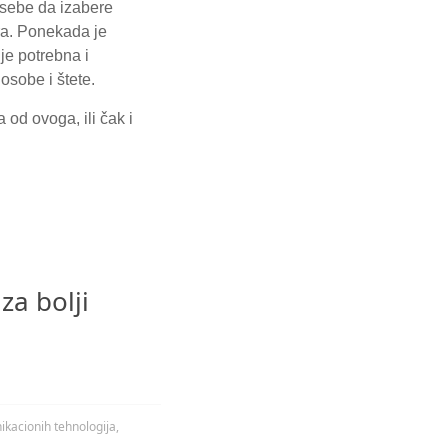
a sebe da izabere
ra. Ponekada je
je potrebna i
osobe i štete.
 od ovoga, ili čak i
za bolji
kacionih tehnologija
,