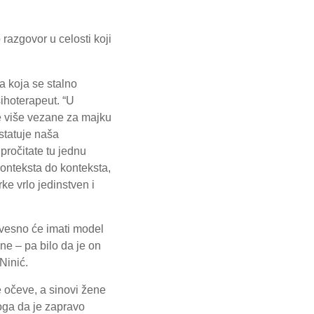
azgovor u celosti koji
a koja se stalno
sihoterapeut. “U
e više vezane za majku
statuje naša
pročitate tu jednu
konteksta do konteksta,
ke vrlo jedinstven i
svesno će imati model
e – pa bilo da je on
Ninić.
 očeve, a sinovi žene
toga da je zapravo