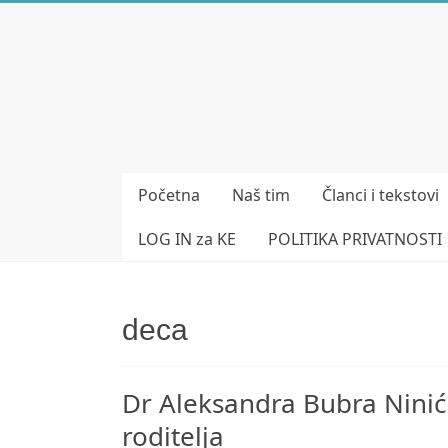
Skip
to
Bubera
content
Specijalistička
ordinacija
iz
oblasti
Početna
Naš tim
Članci i tekstovi
psihijatrije
LOG IN za KE
POLITIKA PRIVATNOSTI
deca
Dr Aleksandra Bubra Ninić 
roditelja