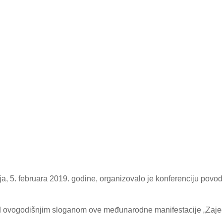
cija, 5. februara 2019. godine, organizovalo je konferenciju p
od ovogodišnjim sloganom ove međunarodne manifestacije „Zajedn