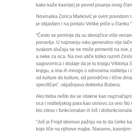
kako kaže kasnije) je povod pisanja ovog člank
Novinarka Zorica Marković je ovim povodom ra
je objavljen i na portalu Velike priče u članku 
“Često se pominje da su devojčice više vezan
ponavlja. U najmanju ruku generalno nije tačna”
svakom slučaju se ne može primeniti na sve, p
a neke za oca. Na ovo utiče toliko raznih čini
sagovornica i dodaje da je tu knjigu Viktorija 
knjigu, a ima ih mnogo o odnosima roditelja i 
od kulture do kulture, od porodične i lične dina
specifičan”, objašnjava doktorka Bubera.
Ako treba nešto da se istakne kao najznačajni
oca i roditeljskog para kao osnovu za ono što
bio zdrav i funkcionalan ili loš i disfunkciona
“Još je Frojd skrenuo pažnju na to da ćerke k
koje liče na njihove majke. Naravno, kasnijim 