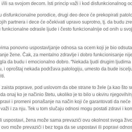
/ili sa svojom decom. Isti princip važi i kod disfunkcionalnog 
u disfunkcionalne porodice, drugi deo dece će prekopirati patolog
ojih partnera i dece će očekivati upravo suprotno, tj. da budu zrel
 funkcionalne odrasle ljude i često funkcionalnije od onih u svoj
ima ponovno uspostavljanje odnosa sa ocem koji je bio odsuta
anje žene. Čak, za mentalno zdravlje i dobro funkcionisanje ni
gla da budu i emocionalno dobro. “Nekada ljudi drugim ljudima
, i oproštaj nekada podržava patologiju, umesto da bude iscelj
ti.
i zaista poprave, pod uslovom da obe strane to žele (a kao što 
 da onaj ko je načinio štetu, ukoliko je to bilo u okviru njegovih
pravi i promeni ponašanje na način koji će garantovati da neće pr
važi i za nju. Tek u tom slučaju odnosi mogu postati zdravi i kons
li uspostavi, žena može sama prevazići ovu okolnost svoga život
e ovo može prevazići i bez toga da se uspostavi ili popravi odn