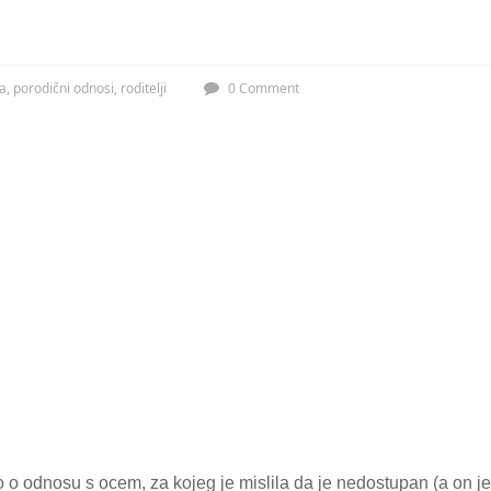
a
,
porodični odnosi
,
roditelji
0 Comment
mo o odnosu s ocem, za kojeg je mislila da je nedostupan (a on j