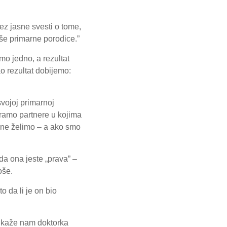
bez jasne svesti o tome,
še primarne porodice.”
mo jedno, a rezultat
ao rezultat dobijemo:
svojoj primarnoj
biramo partnere u kojima
 ne želimo – a ako smo
da ona jeste „prava” –
oše.
 da li je on bio
.
t, kaže nam doktorka