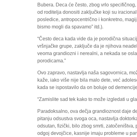
Bubera. Deca će često, zbog vrlo specifičnog, 
od roditelja donositi zaključke koji su iracion
posledice, antropocentrično i konkretno, magij
bismo mogli da spavamo” itd.).
“Često deca kada vide da je porodična situaci
vršnjačke grupe, zaključe da je njihova neadek
veoma grandiozni i nerealni, a nekada se osla
porodicama.”
Ovo zapravo, nastavlja naša sagovornica, može
kaže, iako više nije bila malo dete, već adolesc
kada se ispostavilo da on boluje od demencije –
“Zamislite sad tek kako to može izgledati u gl
Paradoksalno, ova dečja grandioznost daje de
pitanju odsustva svoga oca, nastavlja doktorka
odsutan, fizički, bilo zbog smrti, zatočeništva, p
odgoj devojčice, kasnije imaju probleme u partn