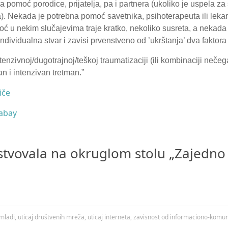
 pomoć porodice, prijatelja, pa i partnera (ukoliko je uspela z
). Nekada je potrebna pomoć savetnika, psihoterapeuta ili leka
 u nekim slučajevima traje kratko, nekoliko susreta, a nekada 
ndividualna stvar i zavisi prvenstveno od ’ukrštanja’ dva faktora 
tenzivnoj/dugotrajnoj/teškoj traumatizaciji (ili kombinaciji nečega
an i intenzivan tretman.”
iče
abay
tvovala na okruglom stolu „Zajedno 
mladi
,
uticaj društvenih mreža
,
uticaj interneta
,
zavisnost od informaciono-komuni