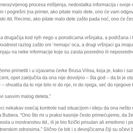
nerazvijenog procesa mišljenja, nedostatka informacija i svoje 
alni i pogrešni (na primer, ako pitate malo dete, ono će vam odgov
ski itd. Recimo, ako pitate malo dete zašto pada noć, ono će čes
ja drugačija kod njih nego u porodicama vršnjaka, a podržana i
vatnost razlog zašto oni ’nemaju’ oca, a drugi vršnjaci ga imaju.
njaju na neke informacije koje su zaista posredno ili neposredno
mo primetiti i u izjavama ćerke Brusa Vilisa, koja je, kako i s
ent, opet zaključila da ona nije dovoljno – šta god – da bi je ota
 shvatila da to nije bilo ni do nje, ni do njega, već do njegove 
avi sasvim malog deteta.”
ci nekakav osećaj kontrole nad situacijom i ideju da ona nešt
 Bubera. “Ono što mi u praksi kasnije često primećujemo, da žen
osla u inostranstvu itd., ili je bio fizički prisutan ali emotivno i
erskim odnosima.” Slično će biti i s devojčicama čiji su očevi bil