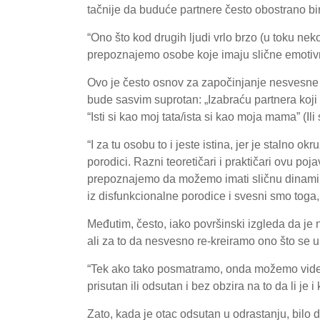
tačnije da buduće partnere često obostrano bi
“Ono što kod drugih ljudi vrlo brzo (u toku nek
prepoznajemo osobe koje imaju slične emotivne
Ovo je često osnov za započinjanje nesvesne p
bude sasvim suprotan: „Izabraću partnera koji 
“Isti si kao moj tata/ista si kao moja mama” (Ili
“I za tu osobu to i jeste istina, jer je staln
porodici. Razni teoretičari i praktičari ovu po
prepoznajemo da možemo imati sličnu dinamiku 
iz disfunkcionalne porodice i svesni smo toga
Međutim, često, iako površinski izgleda da je 
ali za to da nesvesno re-kreiramo ono što se u n
“Tek ako tako posmatramo, onda možemo videti 
prisutan ili odsutan i bez obzira na to da li je 
Zato, kada je otac odsutan u odrastanju, bilo 