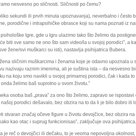
ramo nesvesno po sličnosti. Sličnosti po čemu?
oliko sekundi ili prvih minuta upoznavanja), neverbalno i često 
, porodične i intrapsihičke obrasce koji su nama poznati iz na
sihološke Igre, gde u Igru ulazimo tako što želimo da postigne
će biti sve samo ne ono što sam video/la u svojoj porodici”, a k
 sve žene/svi muškarci su isti), nastavlja psihijatrica Bubera.
o okružena sličnim muškarcima i ženama koje je odavno upoznala u 
javu nazivaju raznim imenima, ali je suština ista – da nesvesno 
na koju smo navikli u svojoj primarnoj porodici, čak i kada to
, onda želimo baš suprotno u svom životu.”
neka osoba baš „prava” za ono što želimo, zapravo se ispostavi 
ašoj porodici dešavalo, bez obzira na to da li je bilo dobro ili l
stvaran značaj očeve figure u životu devojčice, bez obzira na to
i kako kao otac i suprug funkcionisao”, zaključuje ova psihijatrica
da je reč o devojčici ili dečaku, to je veoma nepovoljna okolnos