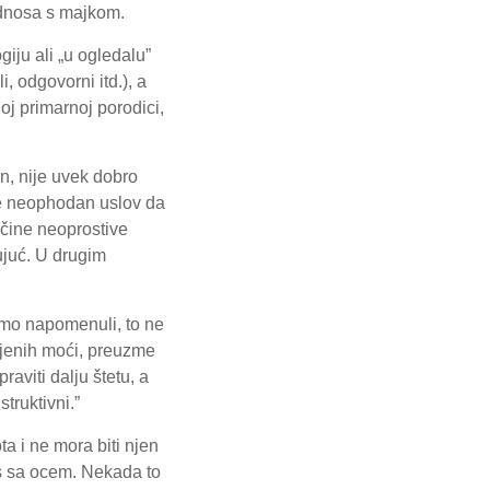
odnosa s majkom.
iju ali „u ogledalu”
i, odgovorni itd.), a
oj primarnoj porodici,
n, nije uvek dobro
je neophodan uslov da
 čine neoprostive
ujuć. U drugim
smo napomenuli, to ne
/njenih moći, preuzme
aviti dalju štetu, a
truktivni.”
a i ne mora biti njen
os sa ocem. Nekada to