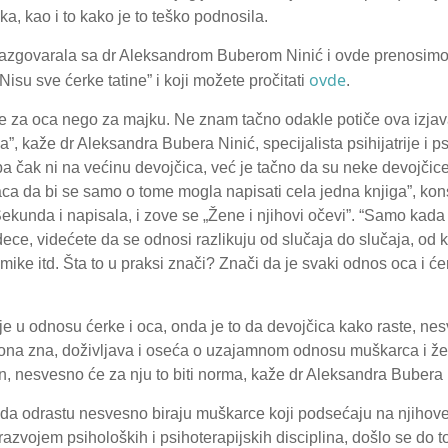
a, kao i to kako je to teško podnosila.
zgovarala sa dr Aleksandrom Buberom Ninić i ovde prenosimo r
ovde
“Nisu sve ćerke tatine” i koji možete pročitati
.
e za oca nego za majku. Ne znam tačno odakle potiče ova izjav
, kaže dr Aleksandra Bubera Ninić, specijalista psihijatrije i p
a čak ni na većinu devojčica, već je tačno da su neke devojčic
laca da bi se samo o tome mogla napisati cela jedna knjiga”, kon
Sekunda i napisala, i zove se „Žene i njihovi očevi”. “Samo kada 
dece, videćete da se odnosi razlikuju od slučaja do slučaja, od 
mike itd. Šta to u praksi znači? Znači da je svaki odnos oca i ćer
je u odnosu ćerke i oca, onda je to da devojčica kako raste, ne
 ona zna, doživljava i oseća o uzajamnom odnosu muškarca i žen
lan, nesvesno će za nju to biti norma, kaže dr Aleksandra Bubera 
ada odrastu nesvesno biraju muškarce koji podsećaju na njihove
razvojem psiholoških i psihoterapijskih disciplina, došlo se do 