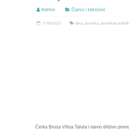
Admin
Članci i tekstovi
11/06/2023
deca
,
porodica
,
porodična podršk
Ćerka Brusa Vilisa Talula i njeno dirljivo pis