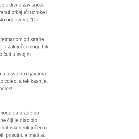
objektivne zavisnosti
arati brkajući uzroke i
to odgovoriti: “Da
 tretmanom od strane
 Ti zaključci mogu biti
 čuli u svojim
ama u svojim izjavama
c voleo, a tek kasnije,
bolesti.
o mogu da urade po
e čiji je otac bio
 psihološki neuključen u
i prisutni, a imali su