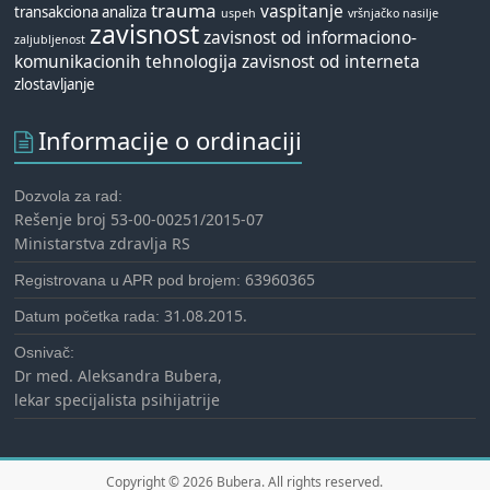
trauma
vaspitanje
transakciona analiza
uspeh
vršnjačko nasilje
zavisnost
zavisnost od informaciono-
zaljubljenost
komunikacionih tehnologija
zavisnost od interneta
zlostavljanje
Informacije o ordinaciji
Dozvola za rad:
Rešenje broj 53-00-00251/2015-07
Ministarstva zdravlja RS
63960365
Registrovana u APR pod brojem:
31.08.2015.
Datum početka rada:
Osnivač:
Dr med. Aleksandra Bubera,
lekar specijalista psihijatrije
Copyright © 2026
Bubera
. All rights reserved.