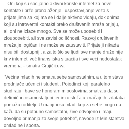
– Oni koji su socijalno aktivni koriste internet za nove
kontakte i brže pronalaženje i uspostavljanje veza s
prijateljima sa kojima se i dalje aktivno viđaju, dok onima
koji su introvertni kontakti preko društvenih mreža prijaju,
ali oni ne izlaze mnogo. Sve se može upotrebiti i
zloupotrebiti, ali sve zavisi od ličnosti. Razvoj društvenih
mreža je logičan i ne može se zaustaviti. Prijatelji nikada
nisu bili dostupniji, a za to što se ljudi sve manje druže nije
kriv internet, već finansijska situacija i sve veći nedostatak
vremena – smatra Grujičićeva.
“Većina mladih ne smatra sebe samostalnim, a u tom stavu
prednjače učenici i studenti. Pojedinci koji paralelno
studiraju i bave se honorarnim poslovima smatraju da su
delimično osamostaljeni jer im u slučaju značajnih izdataka
pomažu roditelji. U manjini su mladi koji za sebe mogu da
kažu da su potpuno samostalni, žive odvojeno i imaju
dovoljno primanja za svoje potrebe”, navode iz Ministarstva
omladine i sporta.