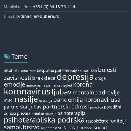
+381 (0) 64 13 76 14 4
Mobilni telefon:
ordinacija@bubera.rs
Email:
Teme
bolesti
alkohol
besplatna psihoterapijska podrška
alkoholizam
depresija
zavisnosti
brak
deca
droga
emocije
korona
emocionalna pismenost
izgled
koronavirus
ljubav
mentalno zdravlje
nasilje
pandemija koronavirusa
mladi
osećanja
partnerski odnosi
partnerska ljubav
porodični
porodica
psihoterapija
odnosi
prevara
psihičko zdravlje
psihoterapijska podrška
roditelji
raspoloženje
samoubistvo
suicid
strah
sreća
solidarnost
strahovi