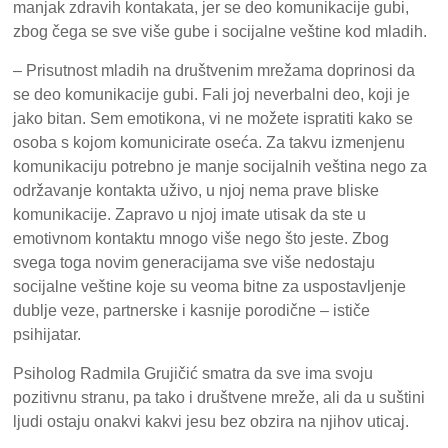
manjak zdravih kontakata, jer se deo komunikacije gubi,
zbog čega se sve više gube i socijalne veštine kod mladih.
– Prisutnost mladih na društvenim mrežama doprinosi da
se deo komunikacije gubi. Fali joj neverbalni deo, koji je
jako bitan. Sem emotikona, vi ne možete ispratiti kako se
osoba s kojom komunicirate oseća. Za takvu izmenjenu
komunikaciju potrebno je manje socijalnih veština nego za
održavanje kontakta uživo, u njoj nema prave bliske
komunikacije. Zapravo u njoj imate utisak da ste u
emotivnom kontaktu mnogo više nego što jeste. Zbog
svega toga novim generacijama sve više nedostaju
socijalne veštine koje su veoma bitne za uspostavljenje
dublje veze, partnerske i kasnije porodične – ističe
psihijatar.
Psiholog Radmila Grujičić smatra da sve ima svoju
pozitivnu stranu, pa tako i društvene mreže, ali da u suštini
ljudi ostaju onakvi kakvi jesu bez obzira na njihov uticaj.