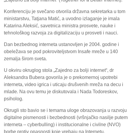
Konferenciju je svečano otvorila državna sekretarka u tom
ministarstvu, Tatjana Matić, a uvodno izlaganje je imala
Katarina Aleksić, savetnica ministra prosvete, nauke i
tehnološkog razvoja za digitalizaciju u prosveti i nauci.
Dan bezbednog interneta ustanovljen je 2004. godine i
obeležava se pod pokroviteljstvom Insafe mreže u 140
zemalja širom sveta.
U okviru okruglog stola „Zajedno za bolji internet“, dr
Aleksandra Bubera govorila je o prekomernoj upotrebi
interneta, video igrica i uticaju drušvenih mreža na decu i
mlade. Na ovu temu je diskutovala i Nada Todoreskov,
psiholog.
Okrugli sto bavio se i temama uloge obrazovanja u razvoju
digitalne pismenosti i bezbednosti (vršnjačko nasilje putem
interneta – cyberbulling) i institucionalne i civilne (NVO)
borbe protiv opasnosti koje vrebaju na Internetu.