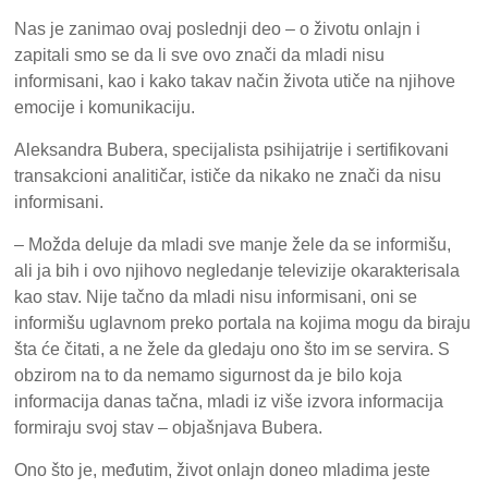
Nas je zanimao ovaj poslednji deo – o životu onlajn i
zapitali smo se da li sve ovo znači da mladi nisu
informisani, kao i kako takav način života utiče na njihove
emocije i komunikaciju.
Aleksandra Bubera, specijalista psihijatrije i sertifikovani
transakcioni analitičar, ističe da nikako ne znači da nisu
informisani.
– Možda deluje da mladi sve manje žele da se informišu,
ali ja bih i ovo njihovo negledanje televizije okarakterisala
kao stav. Nije tačno da mladi nisu informisani, oni se
informišu uglavnom preko portala na kojima mogu da biraju
šta će čitati, a ne žele da gledaju ono što im se servira. S
obzirom na to da nemamo sigurnost da je bilo koja
informacija danas tačna, mladi iz više izvora informacija
formiraju svoj stav – objašnjava Bubera.
Ono što je, međutim, život onlajn doneo mladima jeste