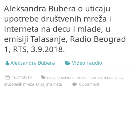
Aleksandra Bubera o uticaju
upotrebe društvenih mreža i
interneta na decu i mlade, u
emisiji Talasanje, Radio Beograd
1, RTS, 3.9.2018.
Aleksandra Bubera
Video i audio
16/01/2019
deca
,
društvene mreže
,
internet
,
mladi
,
uticaj
društvenih mreža
,
uticaj interneta
0 Comment