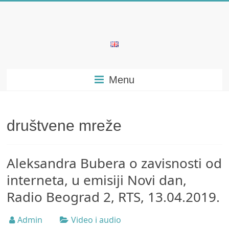
Skip
to
content
Bubera
Specijalistička
Menu
ordinacija
iz
oblasti
psihijatrije
društvene mreže
Aleksandra Bubera o zavisnosti od
interneta, u emisiji Novi dan,
Radio Beograd 2, RTS, 13.04.2019.
Admin
Video i audio