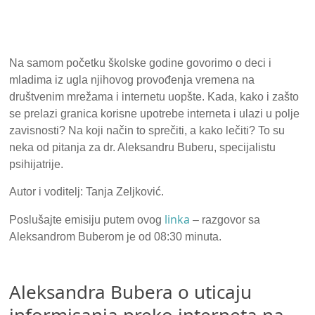
Na samom početku školske godine govorimo o deci i
mladima iz ugla njihovog provođenja vremena na
društvenim mrežama i internetu uopšte. Kada, kako i zašto
se prelazi granica korisne upotrebe interneta i ulazi u polje
zavisnosti? Na koji način to sprečiti, a kako lečiti? To su
neka od pitanja za dr. Aleksandru Buberu, specijalistu
psihijatrije.
Autor i voditelj: Tanja Zeljković.
linka
Poslušajte emisiju putem ovog
– razgovor sa
Aleksandrom Buberom je od 08:30 minuta.
Aleksandra Bubera o uticaju