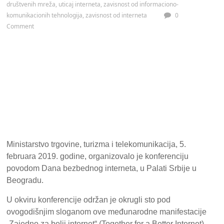
društvenih mreža
,
uticaj interneta
,
zavisnost od informaciono-
komunikacionih tehnologija
,
zavisnost od interneta
0
Comment
Ministarstvo trgovine, turizma i telekomunikacija, 5.
februara 2019. godine, organizovalo je konferenciju
povodom Dana bezbednog interneta, u Palati Srbije u
Beogradu.
U okviru konferencije održan je okrugli sto pod
ovogodišnjim sloganom ove međunarodne manifestacije
„Zajedno za bolji internet“ (Together for a Better Internet).