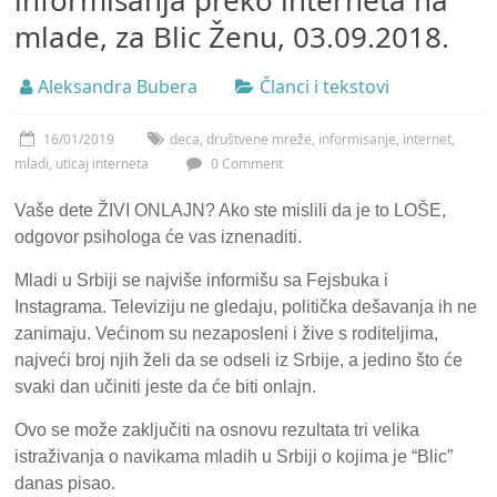
informisanja preko interneta na
mlade, za Blic Ženu, 03.09.2018.
Aleksandra Bubera
Članci i tekstovi
16/01/2019
deca
,
društvene mreže
,
informisanje
,
internet
,
mladi
,
uticaj interneta
0 Comment
Vaše dete ŽIVI ONLAJN? Ako ste mislili da je to LOŠE,
odgovor psihologa će vas iznenaditi.
Mladi u Srbiji se najviše informišu sa Fejsbuka i
Instagrama. Televiziju ne gledaju, politička dešavanja ih ne
zanimaju. Većinom su nezaposleni i žive s roditeljima,
najveći broj njih želi da se odseli iz Srbije, a jedino što će
svaki dan učiniti jeste da će biti onlajn.
Ovo se može zaključiti na osnovu rezultata tri velika
istraživanja o navikama mladih u Srbiji o kojima je “Blic”
danas pisao.