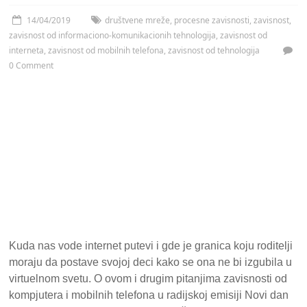
14/04/2019
društvene mreže
,
procesne zavisnosti
,
zavisnost
,
zavisnost od informaciono-komunikacionih tehnologija
,
zavisnost od
interneta
,
zavisnost od mobilnih telefona
,
zavisnost od tehnologija
0 Comment
Kuda nas vode internet putevi i gde je granica koju roditelji
moraju da postave svojoj deci kako se ona ne bi izgubila u
virtuelnom svetu. O ovom i drugim pitanjima zavisnosti od
kompjutera i mobilnih telefona u radijskoj emisiji Novi dan