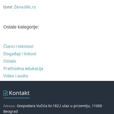
Zena.blic.rs
Izvor:
Ostale kategorije:
Članci i tekstovi
Događaji i linkovi
Ostalo
Prethodna edukacija
Video i audio
Kontakt
Gospodara Vučića br.182,I ulaz u prizemlju, 11000
Adresa:
Beograd