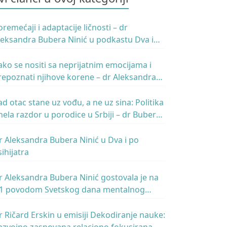
oremećaji i adaptacije ličnosti – dr
leksandra Bubera Ninić u podkastu Dva i
o psihijatra
ako se nositi sa neprijatnim emocijama i
repoznati njihove korene – dr Aleksandra
ubera Ninić u podkastu Ivana Kosogora
ad otac stane uz vođu, a ne uz sina: Politika
nela razdor u porodice u Srbiji – dr Buber
inić za N1
r Aleksandra Bubera Ninić u Dva i po
sihijatra
r Aleksandra Bubera Ninić gostovala je na
1 povodom Svetskog dana mentalnog
dravlja
r Ričard Erskin u emisiji Dekodiranje nauke: