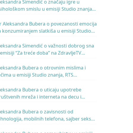
leksandra Simendić o značaju igre u
sihološkom smislu u emisiji Studio znanja,
TS, 15.02.2019.
r Aleksandra Bubera o povezanosti emocija
a konzumiranjem slatkiša u emisiji Studio
nanja, TV RTS, 28.12.2018.
leksandra Simendić o važnosti dobrog sna
 emisiji “Za treće doba” na ZdravljeTV
2.12.2018.
leksandra Bubera o otrovnim mislima i
ečima u emisiji Studio znanja, RTS
7.12.2018.
leksandra Bubera o uticaju upotrebe
ruštvenih mreža i interneta na decu i
lade, u emisiji Talasanje, Radio Beograd 1,
TS, 3.9.2018.
leksandra Bubera o zavisnosti od
ehnologija, mobilnih telefona, sajber seksa i
ornografije u emisiji Digitalne ikone, RTS