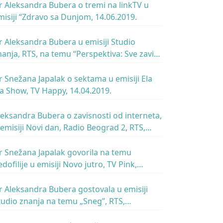
r Aleksandra Bubera o tremi na linkTV u
misiji “Zdravo sa Dunjom, 14.06.2019.
r Aleksandra Bubera u emisiji Studio
nanja, RTS, na temu “Perspektiva: Sve zavisi
d ugla posmatranja”, 31.05.2019.
r Snežana Japalak o sektama u emisiji Ela
la Show, TV Happy, 14.04.2019.
leksandra Bubera o zavisnosti od interneta,
 emisiji Novi dan, Radio Beograd 2, RTS,
3.04.2019.
r Snežana Japalak govorila na temu
edofilije u emisiji Novo jutro, TV Pink,
2.03.2019.
r Aleksandra Bubera gostovala u emisiji
udio znanja na temu „Sneg”, RTS,
.03.2019.