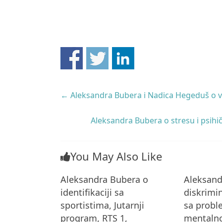
←
Aleksandra Bubera i Nadica Hegeduš o vr
Aleksandra Bubera o stresu i psihič
You May Also Like
Aleksandra Bubera o
Aleksand
identifikaciji sa
diskrimin
sportistima, Jutarnji
sa prob
program, RTS 1,
mentalno