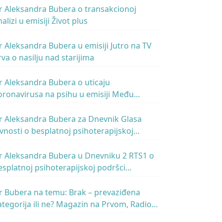
r Aleksandra Bubera o transakcionoj
alizi u emisiji Život plus
r Aleksandra Bubera u emisiji Jutro na TV
rva o nasilju nad starijima
r Aleksandra Bubera o uticaju
oronavirusa na psihu u emisiji Među
vetovima svet – Radio Beograd 1
r Aleksandra Bubera za Dnevnik Glasa
avnosti o besplatnoj psihoterapijskoj
omoći za građane Srbije
r Aleksandra Bubera u Dnevniku 2 RTS1 o
esplatnoj psihoterapijskoj podršci
ostupnoj svim građanima za vreme krize
OVID-19
r Bubera na temu: Brak – prevaziđena
ategorija ili ne? Magazin na Prvom, Radio
eograd 1, 11. februar 2020.