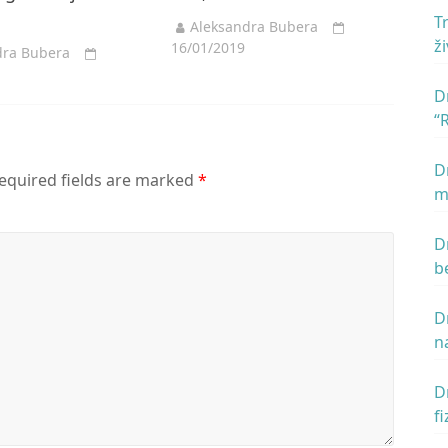
T
Aleksandra Bubera
ž
16/01/2019
dra Bubera
D
“
n
D
equired fields are marked
*
m
D
b
D
n
z
m
D
f
u