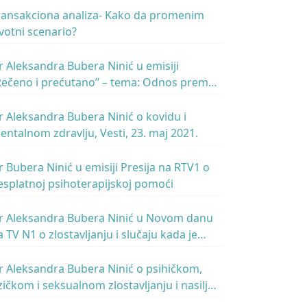
ransakciona analiza- Kako da promenim
ivotni scenario?
r Aleksandra Bubera Ninić u emisiji
Rečeno i prećutano” – tema: Odnos prema
ovcu – Radio Beograd 2
r Aleksandra Bubera Ninić o kovidu i
entalnom zdravlju, Vesti, 23. maj 2021.
r Bubera Ninić u emisiji Presija na RTV1 o
esplatnoj psihoterapijskoj pomoći
r Aleksandra Bubera Ninić u Novom danu
a TV N1 o zlostavljanju i slučaju kada je
lostavljač osoba od autoriteta i na poziciji
oći
r Aleksandra Bubera Ninić o psihičkom,
izičkom i seksualnom zlostavljanju i nasilju
 emisiji KCN popodne