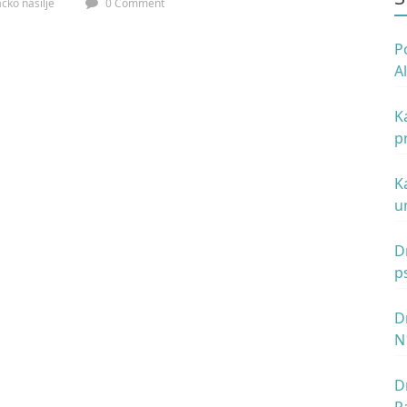
ačko nasilje
0 Comment
P
A
p
K
p
B
K
u
N
D
p
D
N
z
D