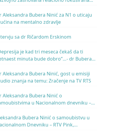
azvojno zasnovana relaciono fokusirana
sihoterapija
r Aleksandra Bubera Ninić za N1 o uticaju
rućina na mentalno zdravlje
ntervju sa dr Ričardom Erskinom
Depresija je kad tri meseca čekaš da ti
etnaest minuta bude dobro”…- dr Bubera
inić gost u emisiji Rečeno i prećutano,
adio Beograd 2
r Aleksandra Bubera Ninić, gost u emisiji
tudio znanja na temu: Zračenje na TV RTS
r Aleksandra Bubera Ninić o
amoubistvima u Nacionalnom dnevniku –
TV Pink, 21.02.2022.
leksandra Bubera Ninić o samoubistvu u
acionalnom Dnevniku – RTV Pink,
8.12.2021.