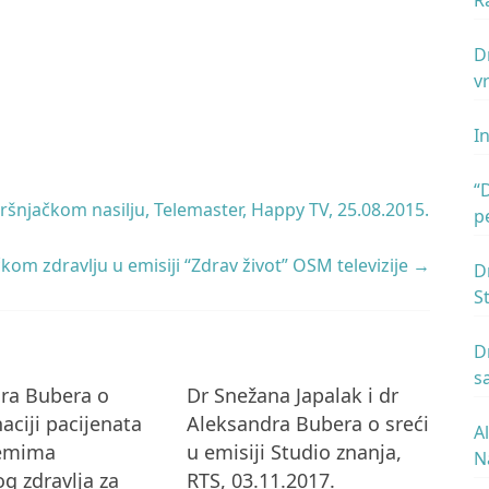
R
p
D
v
I
“
šnjačkom nasilju, Telemaster, Happy TV, 25.08.2015.
p
N
kom zdravlju u emisiji “Zdrav život” OSM televizije
→
R
D
S
D
s
ra Bubera o
Dr Snežana Japalak i dr
R
aciji pacijenata
Aleksandra Bubera o sreći
A
lemima
u emisiji Studio znanja,
N
g zdravlja za
RTS, 03.11.2017.
2