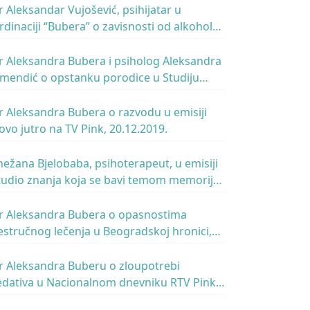
r Aleksandar Vujošević, psihijatar u
rdinaciji “Bubera” o zavisnosti od alkohola,
 emisiji Infoklinika, TV Pink, 11.01.2020.
r Aleksandra Bubera i psiholog Aleksandra
imendić o opstanku porodice u Studiju
nanja na TV RTS, 27.12.2019.
r Aleksandra Bubera o razvodu u emisiji
ovo jutro na TV Pink, 20.12.2019.
nežana Bjelobaba, psihoterapeut, u emisiji
tudio znanja koja se bavi temom memorije,
TS, 27.9.2019.
r Aleksandra Bubera o opasnostima
estručnog lečenja u Beogradskoj hronici,
.08.2019.
r Aleksandra Buberu o zloupotrebi
edativa u Nacionalnom dnevniku RTV Pink,
7.07.2019.