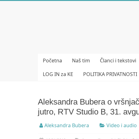
Skip
to
Bubera
content
Specijalistička
ordinacija
iz
oblasti
Početna
Naš tim
Članci i tekstovi
psihijatrije
LOG IN za KE
POLITIKA PRIVATNOSTI
Aleksandra Bubera o vršnjač
jutro, RTV Studio B, 31. avg
Aleksandra Bubera
Video i audio