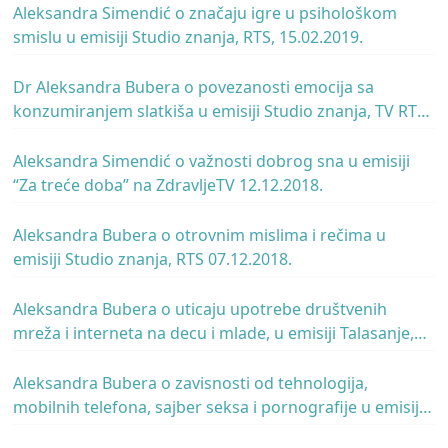
Aleksandra Simendić o značaju igre u psihološkom
smislu u emisiji Studio znanja, RTS, 15.02.2019.
Dr Aleksandra Bubera o povezanosti emocija sa
konzumiranjem slatkiša u emisiji Studio znanja, TV RTS,
28.12.2018.
Aleksandra Simendić o važnosti dobrog sna u emisiji
“Za treće doba” na ZdravljeTV 12.12.2018.
Aleksandra Bubera o otrovnim mislima i rečima u
emisiji Studio znanja, RTS 07.12.2018.
Aleksandra Bubera o uticaju upotrebe društvenih
mreža i interneta na decu i mlade, u emisiji Talasanje,
Radio Beograd 1, RTS, 3.9.2018.
Aleksandra Bubera o zavisnosti od tehnologija,
mobilnih telefona, sajber seksa i pornografije u emisiji
Digitalne ikone, RTS