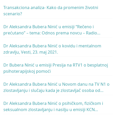
Transakciona analiza- Kako da promenim životni
scenario?
Dr Aleksandra Bubera Ninić u emisiji “Rečeno i
prećutano” – tema: Odnos prema novcu – Radio
Beograd 2
Dr Aleksandra Bubera Ninić o kovidu i mentalnom
zdravlju, Vesti, 23. maj 2021.
Dr Bubera Ninić u emisiji Presija na RTV1 o besplatnoj
psihoterapijskoj pomoći
Dr Aleksandra Bubera Ninić u Novom danu na TV N1 o
zlostavljanju i slučaju kada je zlostavljač osoba od
autoriteta i na poziciji moći
Dr Aleksandra Bubera Ninić o psihičkom, fizičkom i
seksualnom zlostavljanju i nasilju u emisiji KCN
popodne