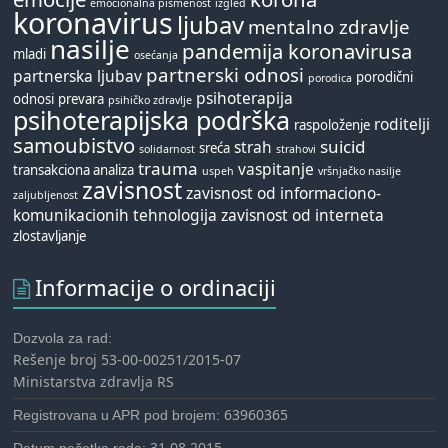
emocionalna pismenost
izgled
koronavirus
ljubav
mentalno zdravlje
nasilje
pandemija koronavirusa
mladi
osećanja
partnerski odnosi
partnerska ljubav
porodični
porodica
psihoterapija
odnosi
prevara
psihičko zdravlje
psihoterapijska podrška
roditelji
raspoloženje
samoubistvo
suicid
strah
sreća
solidarnost
strahovi
trauma
vaspitanje
transakciona analiza
uspeh
vršnjačko nasilje
zavisnost
zavisnost od informaciono-
zaljubljenost
komunikacionih tehnologija
zavisnost od interneta
zlostavljanje
Informacije o ordinaciji
Dozvola za rad:
Rešenje broj 53-00-00251/2015-07
Ministarstva zdravlja RS
63960365
Registrovana u APR pod brojem:
31.08.2015.
Datum početka rada: