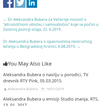
←
Dr Aleksandra Bubera za Večernje novosti o
“altruističnom ubistvu i samoubistvu” koje se počini u
životnoj poziciji očaja, 22. 6.2019.
Dr Aleksandra Bubera o opasnostima nestručnog
lečenja u Beogradskoj hronici, 6.08.2019.
→
You May Also Like
Aleksandra Bubera o nasilju u porodici, TV
dnevnik RTV Pink, 05.03.2015.
Aleksandra Bubera
16/01/2019
Aleksandra Bubera u emisiji Studio znanja, RTS,
13. 01. 2017.