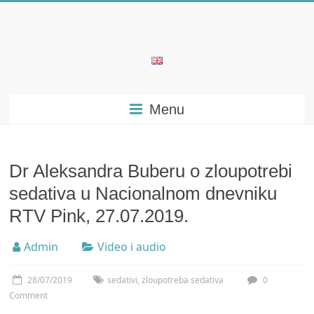
Skip
to
content
Bubera
Specijalistička
Menu
ordinacija
iz
oblasti
psihijatrije
Dr Aleksandra Buberu o zloupotrebi
sedativa u Nacionalnom dnevniku
RTV Pink, 27.07.2019.
Admin
Video i audio
28/07/2019
sedativi
,
zloupotreba sedativa
0
Comment