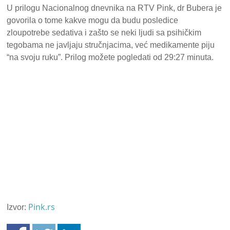
U prilogu Nacionalnog dnevnika na RTV Pink, dr Bubera je
govorila o tome kakve mogu da budu posledice
zloupotrebe sedativa i zašto se neki ljudi sa psihičkim
tegobama ne javljaju stručnjacima, već medikamente piju
“na svoju ruku”. Prilog možete pogledati od 29:27 minuta.
Pink.rs
Izvor: