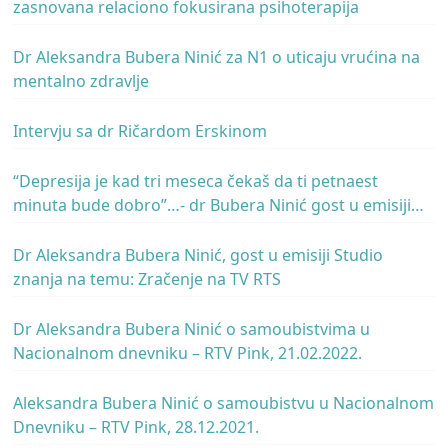
zasnovana relaciono fokusirana psihoterapija
Dr Aleksandra Bubera Ninić za N1 o uticaju vrućina na
mentalno zdravlje
Intervju sa dr Ričardom Erskinom
“Depresija je kad tri meseca čekaš da ti petnaest
minuta bude dobro”…- dr Bubera Ninić gost u emisiji
Rečeno i prećutano, Radio Beograd 2
Dr Aleksandra Bubera Ninić, gost u emisiji Studio
znanja na temu: Zračenje na TV RTS
Dr Aleksandra Bubera Ninić o samoubistvima u
Nacionalnom dnevniku – RTV Pink, 21.02.2022.
Aleksandra Bubera Ninić o samoubistvu u Nacionalnom
Dnevniku – RTV Pink, 28.12.2021.