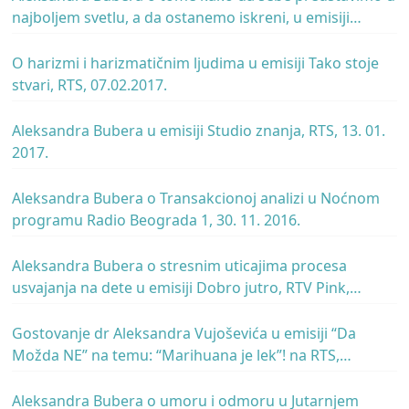
najboljem svetlu, a da ostanemo iskreni, u emisiji
Studio znanja, RTS, 24.02.2017.
O harizmi i harizmatičnim ljudima u emisiji Tako stoje
stvari, RTS, 07.02.2017.
Aleksandra Bubera u emisiji Studio znanja, RTS, 13. 01.
2017.
Aleksandra Bubera o Transakcionoj analizi u Noćnom
programu Radio Beograda 1, 30. 11. 2016.
Aleksandra Bubera o stresnim uticajima procesa
usvajanja na dete u emisiji Dobro jutro, RTV Pink,
29.09.2016.
Gostovanje dr Aleksandra Vujoševića u emisiji “Da
Možda NE” na temu: “Marihuana je lek”! na RTS,
10.04.2014.
Aleksandra Bubera o umoru i odmoru u Jutarnjem