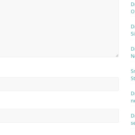
D
O
u
D
S
z
D
N
S
S
R
D
n
6
D
s
2