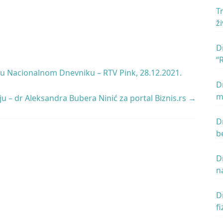
T
ž
D
“
n
u Nacionalnom Dnevniku – RTV Pink, 28.12.2021.
D
m
ju – dr Aleksandra Bubera Ninić za portal Biznis.rs
→
D
b
D
n
z
m
D
f
u