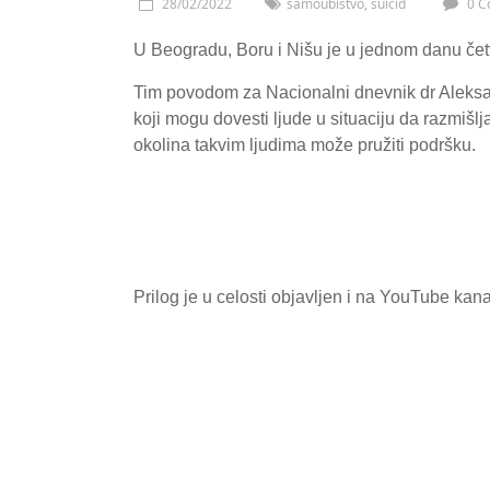
28/02/2022
samoubistvo
,
suicid
0 C
U Beogradu, Boru i Nišu je u jednom danu četv
Tim povodom za Nacionalni dnevnik dr Aleksa
koji mogu dovesti ljude u situaciju da razmišlja
okolina takvim ljudima može pružiti podršku.
Prilog je u celosti objavljen i na YouTube kan