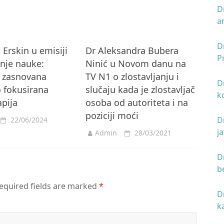
D
an
D
 Erskin u emisiji
Dr Aleksandra Bubera
P
nje nauke:
Ninić u Novom danu na
 zasnovana
TV N1 o zlostavljanju i
D
o fokusirana
slučaju kada je zlostavljač
k
apija
osoba od autoriteta i na
s
poziciji moći
D
22/06/2024
j
Admin
28/03/2021
p
D
b
d
equired fields are marked
*
C
D
k
B