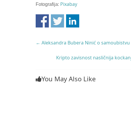
Pixabay
Fotografija:
←
Aleksandra Bubera Ninić o samoubistvu 
Kripto zavisnost nasličnija kockan
You May Also Like