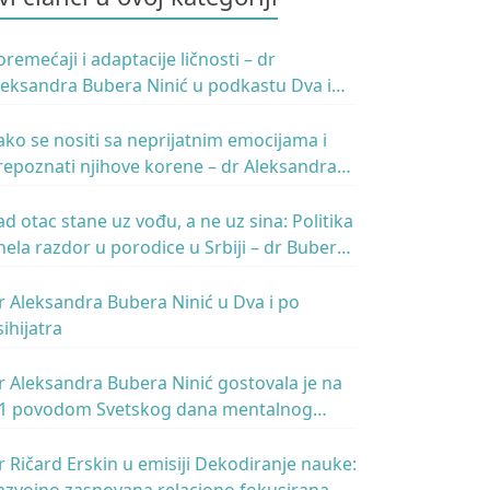
oremećaji i adaptacije ličnosti – dr
leksandra Bubera Ninić u podkastu Dva i
o psihijatra
ako se nositi sa neprijatnim emocijama i
repoznati njihove korene – dr Aleksandra
ubera Ninić u podkastu Ivana Kosogora
ad otac stane uz vođu, a ne uz sina: Politika
nela razdor u porodice u Srbiji – dr Buber
inić za N1
r Aleksandra Bubera Ninić u Dva i po
sihijatra
r Aleksandra Bubera Ninić gostovala je na
1 povodom Svetskog dana mentalnog
dravlja
r Ričard Erskin u emisiji Dekodiranje nauke: