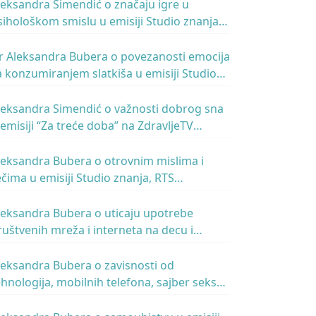
leksandra Simendić o značaju igre u
sihološkom smislu u emisiji Studio znanja,
TS, 15.02.2019.
r Aleksandra Bubera o povezanosti emocija
a konzumiranjem slatkiša u emisiji Studio
nanja, TV RTS, 28.12.2018.
leksandra Simendić o važnosti dobrog sna
 emisiji “Za treće doba” na ZdravljeTV
2.12.2018.
leksandra Bubera o otrovnim mislima i
ečima u emisiji Studio znanja, RTS
7.12.2018.
leksandra Bubera o uticaju upotrebe
ruštvenih mreža i interneta na decu i
lade, u emisiji Talasanje, Radio Beograd 1,
TS, 3.9.2018.
leksandra Bubera o zavisnosti od
ehnologija, mobilnih telefona, sajber seksa i
ornografije u emisiji Digitalne ikone, RTS