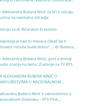
azvojno zasnovana relaciono fokusirana
sihoterapija
r Aleksandra Bubera Ninić za N1 o uticaju
rućina na mentalno zdravlje
ntervju sa dr Ričardom Erskinom
Depresija je kad tri meseca čekaš da ti
etnaest minuta bude dobro”…- dr Bubera
inić gost u emisiji Rečeno i prećutano,
adio Beograd 2
r Aleksandra Bubera Ninić, gost u emisiji
tudio znanja na temu: Zračenje na TV RTS
R ALEKSANDRA BUBERA NINIĆ O
AMOUBISTVIMA U NACIONALNOM
NEVNIKU – RTV PINK, 21.02.2022.
leksandra Bubera Ninić o samoubistvu u
acionalnom Dnevniku – RTV Pink,
8.12.2021.