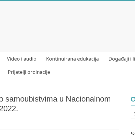
Video i audio
Kontinuirana edukacija
Događaji i l
Prijatelji ordinacije
 o samoubistvima u Nacionalnom
2022.
S