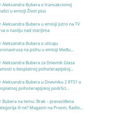
r Aleksandra Bubera o transakcionoj
alizi u emisiji Život plus
r Aleksandra Bubera u emisiji Jutro na TV
rva o nasilju nad starijima
r Aleksandra Bubera o uticaju
oronavirusa na psihu u emisiji Među
vetovima svet – Radio Beograd 1
r Aleksandra Bubera za Dnevnik Glasa
avnosti o besplatnoj psihoterapijskoj
omoći za građane Srbije
r Aleksandra Bubera u Dnevniku 2 RTS1 o
esplatnoj psihoterapijskoj podršci
ostupnoj svim građanima za vreme krize
OVID-19
r Bubera na temu: Brak – prevaziđena
ategorija ili ne? Magazin na Prvom, Radio
eograd 1, 11. februar 2020.