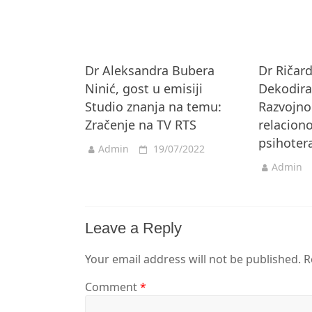
Dr Aleksandra Bubera
Dr Ričard
Ninić, gost u emisiji
Dekodira
Studio znanja na temu:
Razvojno
Zračenje na TV RTS
relacion
psihoter
Admin
19/07/2022
Admin
Leave a Reply
Your email address will not be published.
R
Comment
*