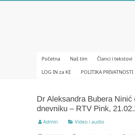
Skip
to
Bubera
content
Specijalistička
ordinacija
iz
oblasti
Početna
Naš tim
Članci i tekstovi
psihijatrije
LOG IN za KE
POLITIKA PRIVATNOSTI
Dr Aleksandra Bubera Ninić
dnevniku – RTV Pink, 21.02.
Admin
Video i audio