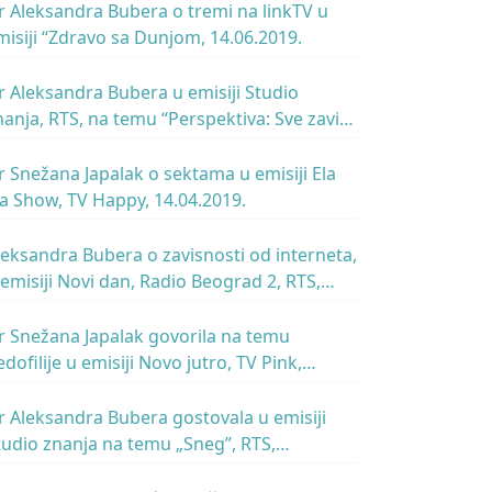
r Aleksandra Bubera o tremi na linkTV u
misiji “Zdravo sa Dunjom, 14.06.2019.
r Aleksandra Bubera u emisiji Studio
nanja, RTS, na temu “Perspektiva: Sve zavisi
d ugla posmatranja”, 31.05.2019.
r Snežana Japalak o sektama u emisiji Ela
la Show, TV Happy, 14.04.2019.
leksandra Bubera o zavisnosti od interneta,
 emisiji Novi dan, Radio Beograd 2, RTS,
3.04.2019.
r Snežana Japalak govorila na temu
edofilije u emisiji Novo jutro, TV Pink,
2.03.2019.
r Aleksandra Bubera gostovala u emisiji
udio znanja na temu „Sneg”, RTS,
.03.2019.