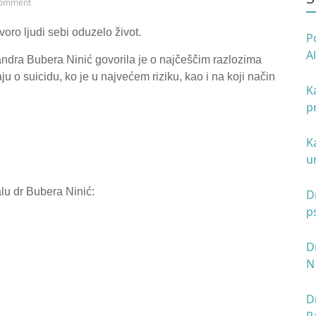
omment
oro ljudi sebi oduzelo život.
P
A
ndra Bubera Ninić govorila je o najčeščim razlozima
p
ju o suicidu, ko je u najvećem riziku, kao i na koji način
K
p
B
K
u
N
alu dr Bubera Ninić:
D
p
D
N
z
D