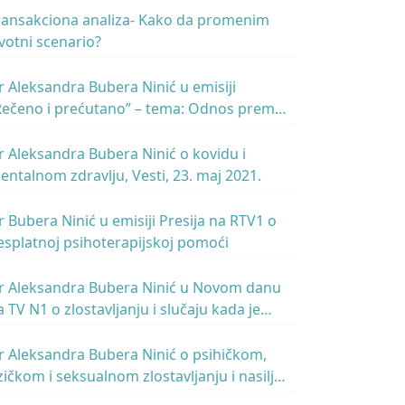
ransakciona analiza- Kako da promenim
ivotni scenario?
r Aleksandra Bubera Ninić u emisiji
Rečeno i prećutano” – tema: Odnos prema
ovcu – Radio Beograd 2
r Aleksandra Bubera Ninić o kovidu i
entalnom zdravlju, Vesti, 23. maj 2021.
r Bubera Ninić u emisiji Presija na RTV1 o
esplatnoj psihoterapijskoj pomoći
r Aleksandra Bubera Ninić u Novom danu
a TV N1 o zlostavljanju i slučaju kada je
lostavljač osoba od autoriteta i na poziciji
oći
r Aleksandra Bubera Ninić o psihičkom,
izičkom i seksualnom zlostavljanju i nasilju
 emisiji KCN popodne