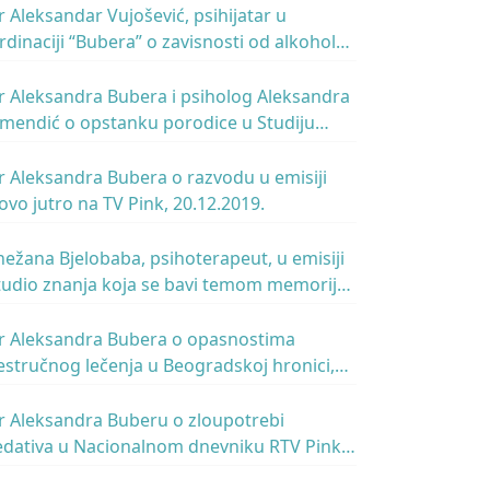
r Aleksandar Vujošević, psihijatar u
rdinaciji “Bubera” o zavisnosti od alkohola,
 emisiji Infoklinika, TV Pink, 11.01.2020.
r Aleksandra Bubera i psiholog Aleksandra
imendić o opstanku porodice u Studiju
nanja na TV RTS, 27.12.2019.
r Aleksandra Bubera o razvodu u emisiji
ovo jutro na TV Pink, 20.12.2019.
nežana Bjelobaba, psihoterapeut, u emisiji
tudio znanja koja se bavi temom memorije,
TS, 27.9.2019.
r Aleksandra Bubera o opasnostima
estručnog lečenja u Beogradskoj hronici,
.08.2019.
r Aleksandra Buberu o zloupotrebi
edativa u Nacionalnom dnevniku RTV Pink,
7.07.2019.