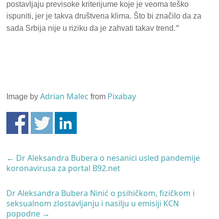
postavljaju previsoke kriterijume koje je veoma teško
ispuniti, jer je takva društvena klima. Što bi značilo da za
“
sada Srbija nije u riziku da je zahvati takav trend.
Adrian Malec
Pixabay
Image by
from
←
Dr Aleksandra Bubera o nesanici usled pandemije
koronavirusa za portal B92.net
Dr Aleksandra Bubera Ninić o psihičkom, fizičkom i
seksualnom zlostavljanju i nasilju u emisiji KCN
popodne
→