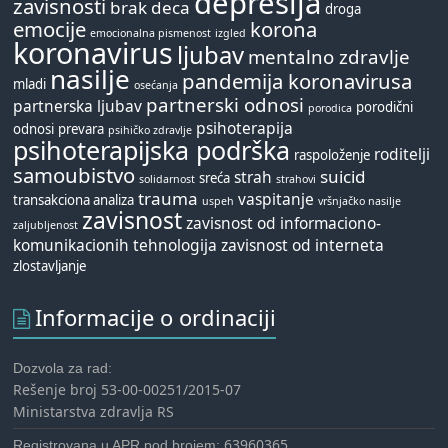
depresija
zavisnosti
brak
deca
droga
emocije
korona
emocionalna pismenost
izgled
koronavirus
ljubav
mentalno zdravlje
nasilje
pandemija koronavirusa
mladi
osećanja
partnerski odnosi
partnerska ljubav
porodični
porodica
psihoterapija
odnosi
prevara
psihičko zdravlje
psihoterapijska podrška
roditelji
raspoloženje
samoubistvo
suicid
strah
sreća
solidarnost
strahovi
trauma
vaspitanje
transakciona analiza
uspeh
vršnjačko nasilje
zavisnost
zavisnost od informaciono-
zaljubljenost
komunikacionih tehnologija
zavisnost od interneta
zlostavljanje
Informacije o ordinaciji
Dozvola za rad:
Rešenje broj 53-00-00251/2015-07
Ministarstva zdravlja RS
63960365
Registrovana u APR pod brojem: