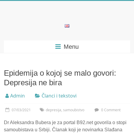
Skip
to
content
Bubera
Specijalistička
Menu
ordinacija
iz
oblasti
psihijatrije
Epidemija o kojoj se malo govori:
Depresija ne bira
Admin
Članci i tekstovi
07/03/2021
depresija
,
samoubistvo
0 Comment
Dr Aleksandra Bubera je za portal B92.net govorila o stopi
samoubistava u Srbiji. Članak koji je novinarka Slađana