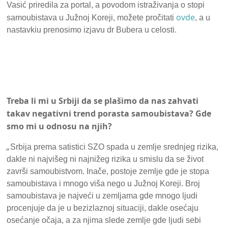
Vasić priredila za portal, a povodom istraživanja o stopi
ovde
samoubistava u Južnoj Koreji, možete pročitati
, a u
nastavkiu prenosimo izjavu dr Bubera u celosti.
Treba li mi u Srbiji da se plašimo da nas zahvati
takav negativni trend porasta samoubistava? Gde
smo mi u odnosu na njih?
„
Srbija prema satistici SZO spada u zemlje srednjeg rizika,
dakle ni najvišeg ni najnižeg rizika u smislu da se život
završi samoubistvom. Inače, postoje zemlje gde je stopa
samoubistava i mnogo viša nego u Južnoj Koreji. Broj
samoubistava je najveći u zemljama gde mnogo ljudi
procenjuje da je u bezizlaznoj situaciji, dakle osećaju
osećanje očaja, a za njima slede zemlje gde ljudi sebi