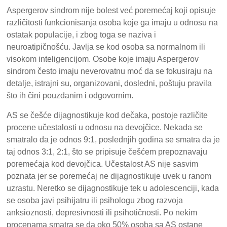
Aspergerov sindrom nije bolest već poremećaj koji opisuje
različitosti funkcionisanja osoba koje ga imaju u odnosu na
ostatak populacije, i zbog toga se naziva i
neuroatipičnošću. Javlja se kod osoba sa normalnom ili
visokom inteligencijom. Osobe koje imaju Aspergerov
sindrom često imaju neverovatnu moć da se fokusiraju na
detalje, istrajni su, organizovani, dosledni, poštuju pravila
što ih čini pouzdanim i odgovornim.
AS se češće dijagnostikuje kod dečaka, postoje različite
procene učestalosti u odnosu na devojčice. Nekada se
smatralo da je odnos 9:1, poslednjih godina se smatra da je
taj odnos 3:1, 2:1, što se pripisuje češćem prepoznavaju
poremećaja kod devojčica. Učestalost AS nije sasvim
poznata jer se poremećaj ne dijagnostikuje uvek u ranom
uzrastu. Neretko se dijagnostikuje tek u adolescenciji, kada
se osoba javi psihijatru ili psihologu zbog razvoja
anksioznosti, depresivnosti ili psihotičnosti. Po nekim
procenama smatra se da oko 50% osoba sa AS ostane