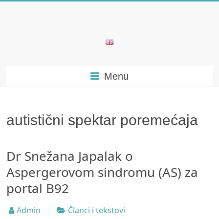
Skip
to
content
Bubera
Specijalistička
Menu
ordinacija
iz
oblasti
psihijatrije
autistični spektar poremećaja
Dr Snežana Japalak o
Aspergerovom sindromu (AS) za
portal B92
Admin
Članci i tekstovi