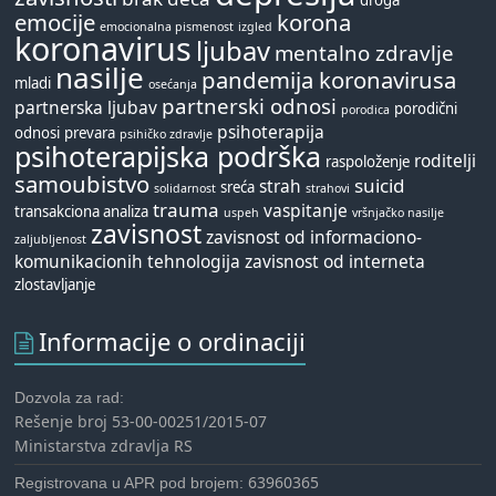
droga
emocije
korona
emocionalna pismenost
izgled
koronavirus
ljubav
mentalno zdravlje
nasilje
pandemija koronavirusa
mladi
osećanja
partnerski odnosi
partnerska ljubav
porodični
porodica
psihoterapija
odnosi
prevara
psihičko zdravlje
psihoterapijska podrška
roditelji
raspoloženje
samoubistvo
suicid
strah
sreća
solidarnost
strahovi
trauma
vaspitanje
transakciona analiza
uspeh
vršnjačko nasilje
zavisnost
zavisnost od informaciono-
zaljubljenost
komunikacionih tehnologija
zavisnost od interneta
zlostavljanje
Informacije o ordinaciji
Dozvola za rad:
Rešenje broj 53-00-00251/2015-07
Ministarstva zdravlja RS
63960365
Registrovana u APR pod brojem: