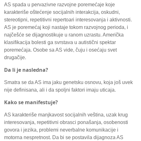
AS spada u pervazivne razvojne poremećaje koje
karakteriše oštećenje socijalnih interakcija, oskudni,
stereotipni, repetitivni repertoari interesovanja i aktivnosti.
AS je poremećaj koji nastaje tokom razvojnog perioda, i
najčešće se dijagnostikuje u ranom uzrastu. Američka
klasifikacija bolesti ga svrstava u autistični spektar
poremećaja. Osobe sa AS vide, čuju i osećaju svet
drugačije.
Da li je nasledna?
Smatra se da AS ima jaku genetsku osnovu, koja još uvek
nije definisana, ali i da spoljni faktori imaju uticaja.
Kako se manifestuje?
AS karakteriše manjkavost socijalnih veština, uzak krug
interesovanja, repetitivni obrasci ponašanja, osobenosti
govora i jezika, problemi neverbalne komunikacije i
motorna nespretnost. Da bi se postavila dijagnoza AS