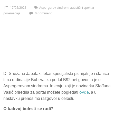
17/05/2021
Aspergerov sindrom
,
autistični spektar
poremećaja
0 Comment
Dr Snežana Japalak, lekar specijalista psihijatrije i članica
tima ordinacije Bubera, za portal B92.net govorila je o
Aspergerovom sindromu. Intervju koji je novinarka Slađana
ovde
Vasić priredila za portal možete pogledati
, a u
nastavku prenosimo razgovor u celosti.
O kakvoj bolesti se radi?