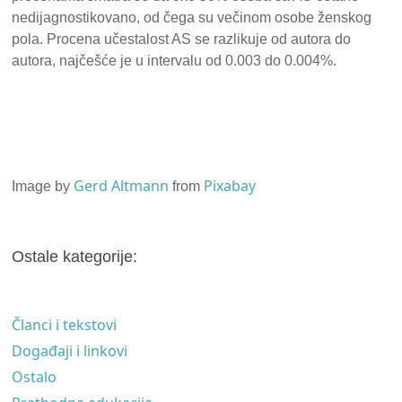
nedijagnostikovano, od čega su večinom osobe ženskog
pola. Procena učestalost AS se razlikuje od autora do
autora, najčešće je u intervalu od 0.003 do 0.004%.
Gerd Altmann
Pixabay
Image by
from
Ostale kategorije:
Članci i tekstovi
Događaji i linkovi
Ostalo