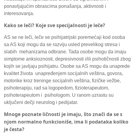
ponavljajućim obrascima ponašanja, aktivnosti i
interesovanja.
Kako se leči? Koje sve specijalnosti je leče?
AS se ne leči, leče se psihijatrijski poremećaji kod osoba
sa AS koji mogu da se razviju usled prevelikog stresa i
slabih mehanizama odbrane. Tada osobe mogu da imaju
simptome anksioznosti, depresivnosti i/ili psihotičnosti zbog
kojih se javljaju psihijatru. Osobe sa AS mogu da unaprede
kvalitet života unapređenjem socijalnih veština, govora,
motorike kroz treninge socijalnih veština, fizičke vežbe,
psihoterapiju, rad sa logopedom, fizioterapeutom,
psihoterapeutom i psihologom. U ranom uzrastu su
uključeni dečji neurolog i pedijatar.
Mnoge poznate ličnosti je imaju, što znači da se s
njom normalno funkcioniše, ima li podataka koliko
je česta?