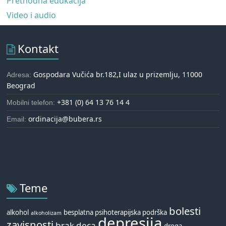
Prethodna edukacija
Video i audio
Kontakt
Gospodara Vučića br.182,I ulaz u prizemlju, 11000
Adresa:
Beograd
+381 (0) 64 13 76 14 4
Mobilni telefon:
ordinacija@bubera.rs
Email:
Teme
bolesti
alkohol
besplatna psihoterapijska podrška
alkoholizam
depresija
zavisnosti
brak
deca