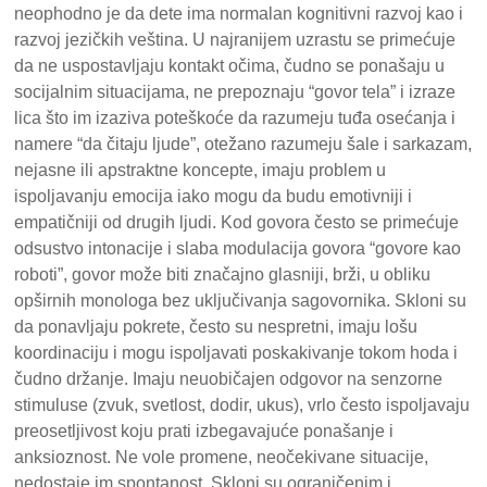
neophodno je da dete ima normalan kognitivni razvoj kao i
razvoj jezičkih veština. U najranijem uzrastu se primećuje
da ne uspostavljaju kontakt očima, čudno se ponašaju u
socijalnim situacijama, ne prepoznaju “govor tela” i izraze
lica što im izaziva poteškoće da razumeju tuđa osećanja i
namere “da čitaju ljude”, otežano razumeju šale i sarkazam,
nejasne ili apstraktne koncepte, imaju problem u
ispoljavanju emocija iako mogu da budu emotivniji i
empatičniji od drugih ljudi. Kod govora često se primećuje
odsustvo intonacije i slaba modulacija govora “govore kao
roboti”, govor može biti značajno glasniji, brži, u obliku
opširnih monologa bez uključivanja sagovornika. Skloni su
da ponavljaju pokrete, često su nespretni, imaju lošu
koordinaciju i mogu ispoljavati poskakivanje tokom hoda i
čudno držanje. Imaju neuobičajen odgovor na senzorne
stimuluse (zvuk, svetlost, dodir, ukus), vrlo često ispoljavaju
preosetljivost koju prati izbegavajuće ponašanje i
anksioznost. Ne vole promene, neočekivane situacije,
nedostaje im spontanost. Skloni su ograničenim i