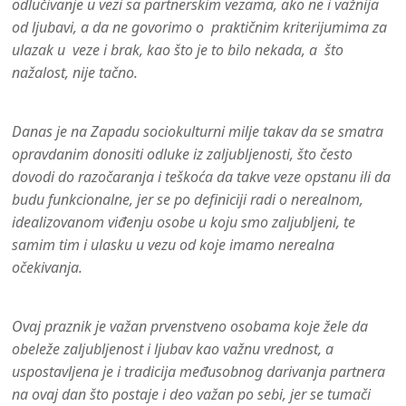
odlučivanje u vezi sa partnerskim vezama, ako ne i važnija
od ljubavi, a da ne govorimo o praktičnim kriterijumima za
ulazak u veze i brak, kao što je to bilo nekada, a što
nažalost, nije tačno.
Danas je na Zapadu sociokulturni milje takav da se smatra
opravdanim donositi odluke iz zaljubljenosti, što često
dovodi do razočaranja i teškoća da takve veze opstanu ili da
budu funkcionalne, jer se po definiciji radi o nerealnom,
idealizovanom viđenju osobe u koju smo zaljubljeni, te
samim tim i ulasku u vezu od koje imamo nerealna
očekivanja.
Ovaj praznik je važan prvenstveno osobama koje žele da
obeleže zaljubljenost i ljubav kao važnu vrednost, a
uspostavljena je i tradicija međusobnog darivanja partnera
na ovaj dan što postaje i deo važan po sebi, jer se tumači