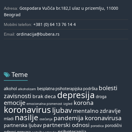
Gospodara Vučića br.182,I ulaz u prizemlju, 11000
Adresa:
Beograd
+381 (0) 64 13 76 14 4
Mobilni telefon:
ordinacija@bubera.rs
Email:
Teme
bolesti
alkohol
besplatna psihoterapijska podrška
alkoholizam
depresija
zavisnosti
brak
deca
droga
emocije
korona
emocionalna pismenost
izgled
koronavirus
ljubav
mentalno zdravlje
nasilje
pandemija koronavirusa
mladi
osećanja
partnerski odnosi
partnerska ljubav
porodični
porodica
psihoterapija