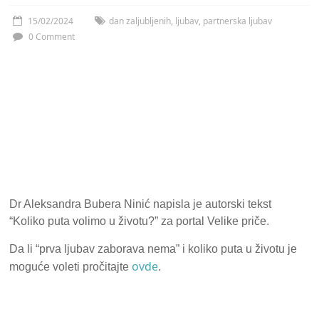
15/02/2024
dan zaljubljenih
,
ljubav
,
partnerska ljubav
0 Comment
Dr Aleksandra Bubera Ninić napisla je autorski tekst
“Koliko puta volimo u životu?” za portal Velike priče.
Da li “prva ljubav zaborava nema” i koliko puta u životu je
ovde
moguće voleti pročitajte
.