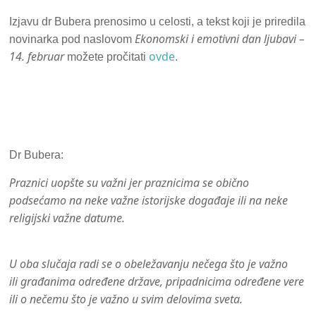
Izjavu dr Bubera prenosimo u celosti, a tekst koji je priredila
Ekonomski i emotivni dan ljubavi –
novinarka pod naslovom
14. februar
ovde
možete pročitati
.
Dr Bubera:
Praznici uopšte su važni jer praznicima se obično
podsećamo na neke važne istorijske događaje ili na neke
religijski važne datume.
U oba slučaja radi se o obeležavanju nečega što je važno
ili građanima određene države, pripadnicima određene vere
ili o nečemu što je važno u svim delovima sveta.