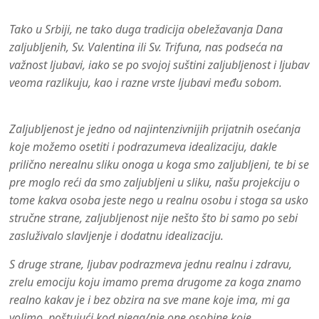
Tako u Srbiji, ne tako duga tradicija obeležavanja Dana
zaljubljenih, Sv. Valentina ili Sv. Trifuna, nas podseća na
važnost ljubavi, iako se po svojoj suštini zaljubljenost i ljubav
veoma razlikuju, kao i razne vrste ljubavi među sobom.
Zaljubljenost je jedno od najintenzivnijih prijatnih osećanja
koje možemo osetiti i podrazumeva idealizaciju, dakle
prilično nerealnu sliku onoga u koga smo zaljubljeni, te bi se
pre moglo reći da smo zaljubljeni u sliku, našu projekciju o
tome kakva osoba jeste nego u realnu osobu i stoga sa usko
stručne strane, zaljubljenost nije nešto što bi samo po sebi
zasluživalo slavljenje i dodatnu idealizaciju.
S druge strane, ljubav podrazmeva jednu realnu i zdravu,
zrelu emociju koju imamo prema drugome za koga znamo
realno kakav je i bez obzira na sve mane koje ima, mi ga
volimo, poštujući kod njega/nje one osobine koje