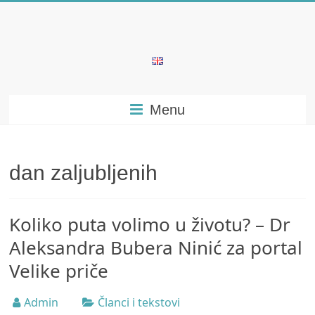
Skip
to
content
Bubera
Specijalistička
Menu
ordinacija
iz
oblasti
psihijatrije
dan zaljubljenih
Koliko puta volimo u životu? – Dr
Aleksandra Bubera Ninić za portal
Velike priče
Admin
Članci i tekstovi