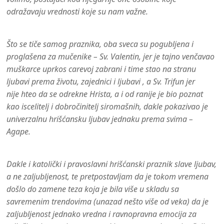
odražavaju vrednosti koje su nam važne.
Što se tiče samog praznika, oba sveca su pogubljena i
proglašena za mučenike
–
Sv. Valentin, jer je tajno venčavao
muškarce uprkos carevoj zabrani i time stao na stranu
ljubavi prema životu, zajednici i ljubavi , a Sv. Trifun jer
nije hteo da se odrekne Hrista, a i od ranije je bio poznat
kao iscelitelj i dobročinitelj siromašnih, dakle pokazivao je
univerzalnu hrišćansku ljubav jednaku prema svima
–
Agape.
Dakle i katolički i pravoslavni hrišćanski praznik slave ljubav,
a ne zaljubljenost, te pretpostavljam da je tokom vremena
došlo do zamene teza koja je bila više u skladu sa
savremenim trendovima (unazad nešto više od veka) da je
zaljubljenost jednako vredna i ravnopravna emocija za