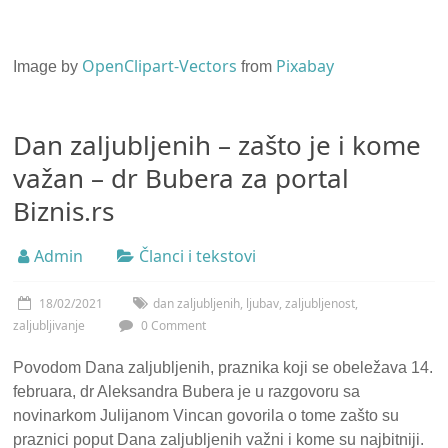
OpenClipart-Vectors
Pixabay
Image by
from
Dan zaljubljenih – zašto je i kome
važan – dr Bubera za portal
Biznis.rs
Admin
Članci i tekstovi
18/02/2021
dan zaljubljenih
,
ljubav
,
zaljubljenost
,
zaljubljivanje
0 Comment
Povodom Dana zaljubljenih, praznika koji se obeležava 14.
februara, dr Aleksandra Bubera je u razgovoru sa
novinarkom Julijanom Vincan govorila o tome zašto su
praznici poput Dana zaljubljenih važni i kome su najbitniji.