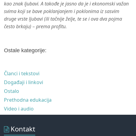
kao znak ljubavi. A takođe je jasno da je i ekonomski važan
svima koji se bave poklanjanjem i poklonima iz sasvim
druge vrste ljubavi (ili tačnije želje, te se i ova dva pojma
često brkaju)
–
prema profitu.
Ostale kategorije:
Članci i tekstovi
Događaji i linkovi
Ostalo
Prethodna edukacija
Video i audio
Kontakt