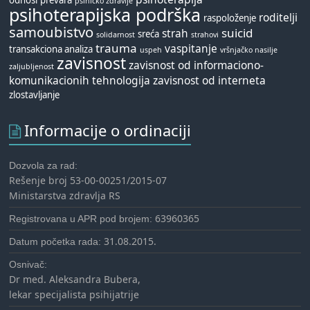
odnosi
prevara
psihičko zdravlje
psihoterapijska podrška
roditelji
raspoloženje
samoubistvo
suicid
strah
sreća
solidarnost
strahovi
trauma
vaspitanje
transakciona analiza
uspeh
vršnjačko nasilje
zavisnost
zavisnost od informaciono-
zaljubljenost
komunikacionih tehnologija
zavisnost od interneta
zlostavljanje
Informacije o ordinaciji
Dozvola za rad:
Rešenje broj 53-00-00251/2015-07
Ministarstva zdravlja RS
63960365
Registrovana u APR pod brojem:
31.08.2015.
Datum početka rada:
Osnivač:
Dr med. Aleksandra Bubera,
lekar specijalista psihijatrije