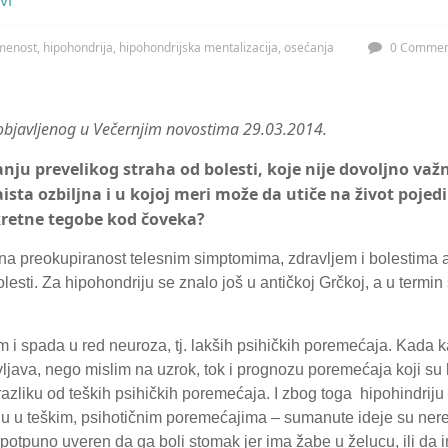
vi
menost
,
hipohondrija
,
hipohondrijska mentalizacija
,
osećanja
0 Commen
objavljenog u Večernjim novostima 29.03.2014.
anju prevelikog straha od bolesti, koje nije dovoljno va
zaista ozbiljna i u kojoj meri može da utiče na život pojedi
nkretne tegobe kod čoveka?
a preokupiranost telesnim simptomima, zdravljem i bolestima 
lesti. Za hipohondriju se znalo još u antičkoj Grčkoj, a u termin
 spada u red neuroza, tj. lakših psihičkih poremećaja. Kada k
ljava, nego mislim na uzrok, tok i prognozu poremećaja koji su 
zliku od teških psihičkih poremećaja. I zbog toga hipohindriju 
aju u teškim, psihotičnim poremećajima – sumanute ideje su ner
potpuno uveren da ga boli stomak jer ima žabe u želucu, ili da 