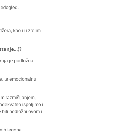
 nedogled.
žera, kao i u zrelim
 stanje…)?
 koja je podložna
e, te emocionalnu
im razmišljanjem,
 adekvatno ispoljimo i
 biti podložni ovom i
nih tegoba.