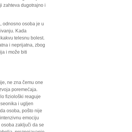
i zahteva dugotrajno i
ta, odnosno osoba je u
živanju. Kada
ikakvu telesnu bolest.
tna i neprijatna, zbog
ja i može biti
ije, ne zna čemu one
azvoja poremećaja.
o fiziološki reaguje
iseonika i ugljen
nda osoba, pošto nije
 intenzivnu emociju
 osoba zaključi da se
vobolja, preznojavanje,