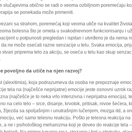
im slučajevima obično se radi o veoma ozbiljnom poremećaju koj
rapija se ponekada može primeniti.
ovezani sa strahom, poremećaj koji veoma utiče na kvalitet živo
veoma bolesna što je ometa u svakodnevnom funkcionisanju i u
pacijent u potpunosti pregledan i ispitan i utvrđeno je da nema n
 da ne može osećati razne senzacije u telu. Svaka emocija, prija
u stvari priprema telo za akciju, se oseća u telu kao skup senzaci
.
že povoljno da utiče na njen razvoj?
 (alexitimia), koja podrazumeva da osoba ne prepoznaje emoc
cije tela na (najčešće neprijatne) emocije jeste osnovni uzrok r
a (najčešće je to neka vrlo intenzivna i neprijatna emocija), tel
 na celo telo – srce, disanje, krvotok, pritisak, nivoe šećera, k
a, žljezda sa spoljašnjim i unutrašnjim lučenjem, mozga itd, a o
mociju, već samo telesnu reakciju. Pošto je telesna reakcija na
, a ne i psihološkog mehanizma koji je doveo do reakcije tela –
k bolesti. Na primer lupanje srca, stezanje i bol u stomaku, gla