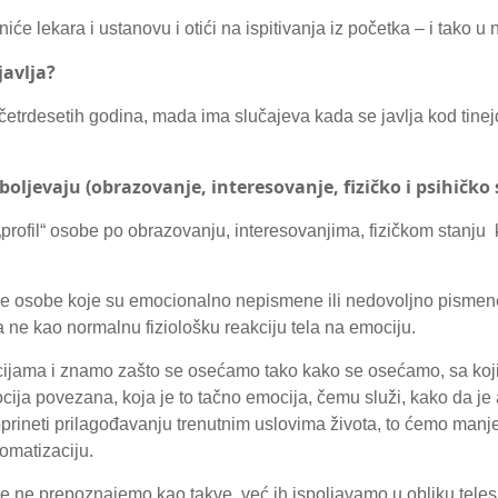
iće lekara i ustanovu i otići na ispitivanja iz početka – i tako u
javlja?
etrdesetih godina, mada ima slučajeva kada se javlja kod tinejd
 oboljevaju (obrazovanje, interesovanje, fizičko i psihičko
„profil“ osobe po obrazovanju, interesovanjima, fizičkom stanju
žne osobe koje su emocionalno nepismene ili nedovoljno pismen
 ne kao normalnu fiziološku reakciju tela na emociju.
cijama i znamo zašto se osećamo tako kako se osećamo, sa koj
emocija povezana, koja je to tačno emocija, čemu služi, kako da je
prineti prilagođavanju trenutnim uslovima života, to ćemo manje
omatizaciju.
kte ne prepoznajemo kao takve, već ih ispoljavamo u obliku teles