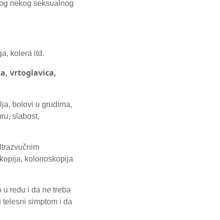
zbog nekog seksualnog
a, kolera itd.
a, vrtoglavica,
ja, bolovi u grudima,
ru, slabost,
ultrazvučnim
kopija, kolonoskopija
o u redu i da ne treba
u telesni simptom i da