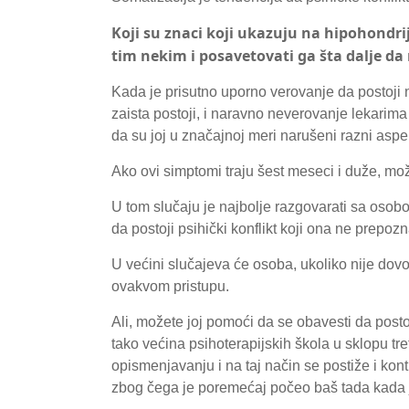
Koji su znaci koji ukazuju na hipohondri
tim nekim i posavetovati ga šta dalje da r
Kada je prisutno uporno verovanje da postoji n
zaista postoji, i naravno neverovanje lekarima
da su joj u značajnoj meri narušeni razni aspe
Ako ovi simptomi traju šest meseci i duže, mož
U tom slučaju je najbolje razgovarati sa osob
da postoji psihički konflikt koji ona ne prepozn
U većini slučajeva će osoba, ukoliko nije dovol
ovakvom pristupu.
Ali, možete joj pomoći da se obavesti da posto
tako većina psihoterapijskih škola u sklopu tr
opismenjavanju i na taj način se postiže i kont
zbog čega je poremećaj počeo baš tada kada je 