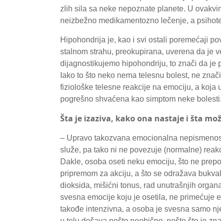
zlih sila sa neke nepoznate planete. U ovakv
neizbežno medikamentozno lečenje, a psihote
Hipohondrija je, kao i svi ostali poremećaji p
stalnom strahu, preokupirana, uverena da je 
dijagnostikujemo hipohondriju, to znači da je 
Iako to što neko nema telesnu bolest, ne znači
fiziološke telesne reakcije na emociju, a koja 
pogrešno shvaćena kao simptom neke bolesti
Šta je izaziva, kako ona nastaje i šta mo
– Upravo takozvana emocionalna nepismenost
služe, pa tako ni ne povezuje (normalne) reak
Dakle, osoba oseti neku emociju, što ne prepozn
pripremom za akciju, a što se odražava bukvalno
dioksida, mišićni tonus, rad unutrašnjih organ
svesna emocije koju je osetila, ne primećuje e
takođe intenzivna, a osoba je svesna samo nje
u telu dešava nešto neobično, nešto što je zna