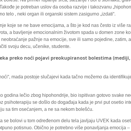
 Takođe je potreban uslov da osoba razvije i takozvanu „hipohon
telo , neki organ ili organski sistem zasigurno „izdati“.
anje koje se ne bave emocijama, a što je kod nas često iz više 
ivota, a bavljenje emocionalnim životom spada u domen zone ko
i neobraćanje pažnje na emocije, sve ili samo pojedine, zatim, 
ti svoju decu, učenike, studente.
eka preko noći pojavi preokupiranost bolestima (mediji, 
 noći“, mada postoje slučajevi kada tačno možemo da identifikuj
iko godina lečio zbog hipohondrije, bio ispitivan gotovo svake ne
z psihoterapiju se došlo do događaja kada je prvi put osetio in
iju sa tim osećanjem, a ne sa nekom bolešću.
 da se bolovi u tom određenom delu tela javljaju UVEK kada oseti 
potpuno potisnuo. Obično je potrebno više ponavljanja emocija 