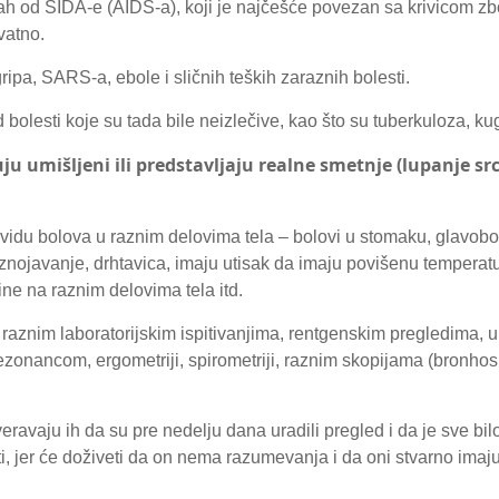
strah od SIDA-e (AIDS-a), koji je najčešće povezan sa krivicom 
vatno.
 gripa, SARS-a, ebole i sličnih teških zaraznih bolesti.
 bolesti koje su tada bile neizlečive, kao što su tuberkuloza, kug
ju umišljeni ili predstavljaju realne smetnje (lupanje src
idu bolova u raznim delovima tela – bolovi u stomaku, glavobol
eznojavanje, drhtavica, imaju utisak da imaju povišenu temperatu
ine na raznim delovima tela itd.
 raznim laboratorijskim ispitivanjima, rentgenskim pregledima, 
nancom, ergometriji, spirometriji, raznim skopijama (bronhos
veravaju ih da su pre nedelju dana uradili pregled i da je sve bil
ti, jer će doživeti da on nema razumevanja i da oni stvarno imaj