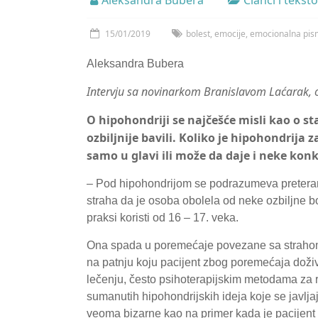
Aleksandra Bubera
Članci i teksto
15/01/2019
bolest
,
emocije
,
emocionalna pis
Aleksandra Bubera
Intervju sa novinarkom Branislavom Laćarak, 
O hipohondriji se najčešće misli kao o st
ozbiljnije bavili. Koliko je hipohondrija 
samo u glavi ili može da daje i neke ko
– Pod hipohondrijom se podrazumeva preteran
straha da je osoba obolela od neke ozbiljne bo
praksi koristi od 16 – 17. veka.
Ona spada u poremećaje povezane sa strahom i
na patnju koju pacijent zbog poremećaja doživ
lečenju, često psihoterapijskim metodama za ra
sumanutih hipohondrijskih ideja koje se javlj
veoma bizarne kao na primer kada je pacijent 