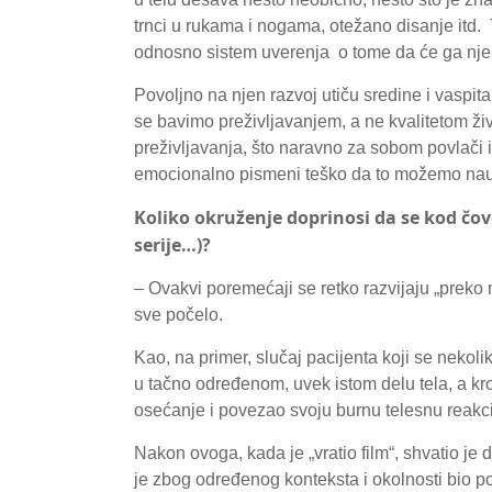
trnci u rukama i nogama, otežano disanje itd.
odnosno sistem uverenja o tome da će ga njeno 
Povoljno na njen razvoj utiču sredine i vaspit
se bavimo preživljavanjem, a ne kvalitetom ž
preživljavanja, što naravno za sobom povlači 
emocionalno pismeni teško da to možemo nauči
Koliko okruženje doprinosi da se kod čov
serije…)?
– Ovakvi poremećaji se retko razvijaju „preko
sve počelo.
Kao, na primer, slučaj pacijenta koji se nekol
u tačno određenom, uvek istom delu tela, a kro
osećanje i povezao svoju burnu telesnu reakc
Nakon ovoga, kada je „vratio film“, shvatio je
je zbog određenog konteksta i okolnosti bio 