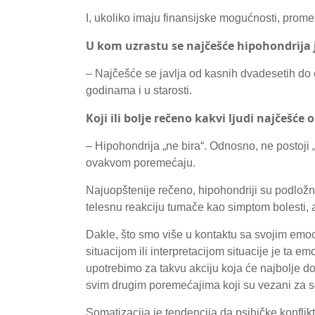
I, ukoliko imaju finansijske mogućnosti, promen
U kom uzrastu se najčešće hipohondrija 
– Najčešće se javlja od kasnih dvadesetih do č
godinama i u starosti.
Koji ili bolje rečeno kakvi ljudi najčešće
– Hipohondrija „ne bira“. Odnosno, ne postoji 
ovakvom poremećaju.
Najuopštenije rečeno, hipohondriji su podlo
telesnu reakciju tumače kao simptom bolesti, a
Dakle, što smo više u kontaktu sa svojim emo
situacijom ili interpretacijom situacije je ta 
upotrebimo za takvu akciju koja će najbolje do
svim drugim poremećajima koji su vezani za s
Somatizacija je tendencija da psihičke konfli