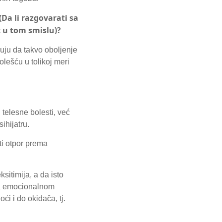
Da li razgovarati sa
et u tom smislu)?
zuju da takvo oboljenje
lešću u tolikoj meri
telesne bolesti, već
ihijatru.
ti otpor prema
sitimija, a da isto
 na emocionalnom
ći i do okidača, tj.