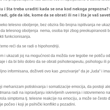
ju i šta treba uraditi kada se ona kod nekoga prepozna? (
adi, gde da ide, kome da se obrati ili ne i šta je vaš sav
eko telesno oboljenje, bez obzira što brojna ispitivanja ne uka
 da telesnog oboljenja nema, osoba trpi zbog preokupiranosti bo
kti funkcionisanja.
emo reći da se radi o hipohondriji.
om i ukazati joj na mogućnost da možda sve tegobe ne potiču od 
aje i da bi bilo dobro da se obrati psihoterapeutu, psihologu ili ps
jno informisana, doživeti ovo kao „prozivanje“ da je „luda“ i ima
ji mehanizam potiskivanja i somatizacije emocija, da postoji alek
etmana radi na ispravljanju iskrivljenih uverenja i istovremeno
rola simptoma tj. telesne reakcije na emociju, a može se često do
počeo i koji je psihički konflikt u pozadini.