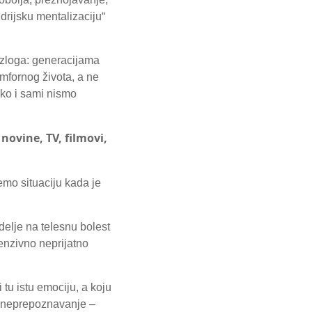
drijsku mentalizaciju“
razloga: generacijama
mfornog života, a ne
ako i sami nismo
novine, TV, filmovi,
emo situaciju kada je
delje na telesnu bolest
tenzivno neprijatno
tu istu emociju, a koju
– neprepoznavanje –