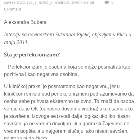
savršenstvo
,
socijalna fobija
,
vrednost
,
životni skripti
0
Comment
Aleksandra Bubera
Intervju sa novinarkom Suzanom Bijelić, objavljen u Blicu u
maju 2011.
Šta je perfekcionizam?
– Perfekcionizam je osobina koja se može posmatrati kao
pozitivna i kao negativna osobina.
U kliničkoj praksi je posmatramo kao negativnu, jer u
kliničkom smislu pod perfekcionizmom podrazumevamo da
osoba sebe prihvata ekstremno uslovno. To znači da osoba
veruje da je OK (odnosno dovoljno vredna) ako i samo ako
je savršena. Izovoga se izvodi dalja logika: ukoliko nisam
savršen, ja ne vredim dovoljno, ili u gorim slučajevima ne
vredim uopšte, a u najgorem slučaju ako nisam savršen,
ne treba ni da živim.