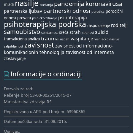
nasilje
pandemija koronavirusa
mladi
osećanja
partnerski odnosi
partnerska ljubav
porodični
porodica
psihoterapija
odnosi
prevara
psihičko zdravlje
psihoterapijska podrška
roditelji
raspoloženje
samoubistvo
suicid
strah
sreća
solidarnost
strahovi
trauma
vaspitanje
transakciona analiza
uspeh
vršnjačko nasilje
zavisnost
zavisnost od informaciono-
zaljubljenost
komunikacionih tehnologija
zavisnost od interneta
zlostavljanje
Informacije o ordinaciji
Dozvola za rad:
Rešenje broj 53-00-00251/2015-07
Ministarstva zdravlja RS
63960365
Registrovana u APR pod brojem:
31.08.2015.
Datum početka rada:
Osnivač: