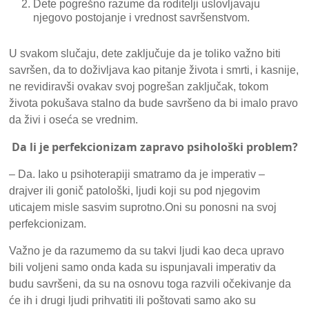
Dete pogrešno razume da roditelji uslovljavaju
njegovo postojanje i vrednost savršenstvom.
U svakom slučaju, dete zaključuje da je toliko važno biti
savršen, da to doživljava kao pitanje života i smrti, i kasnije,
ne revidiravši ovakav svoj pogrešan zaključak, tokom
života pokušava stalno da bude savršeno da bi imalo pravo
da živi i oseća se vrednim.
Da li je perfekcionizam zapravo psihološki problem?
– Da. Iako u psihoterapiji smatramo da je imperativ –
drajver ili gonič patološki, ljudi koji su pod njegovim
uticajem misle sasvim suprotno.Oni su ponosni na svoj
perfekcionizam.
Važno je da razumemo da su takvi ljudi kao deca upravo
bili voljeni samo onda kada su ispunjavali imperativ da
budu savršeni, da su na osnovu toga razvili očekivanje da
će ih i drugi ljudi prihvatiti ili poštovati samo ako su