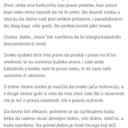
život, onda ona funkcinišu kao prave potrebe, kao uslovi
koje neko mora ispuniti da ne bi umro, što dovodi osobu u
sitaciju da stalno radi pod velikim pritiskom, i paradoksalno
da zbog toga više greši, što perfekcionisti jako smeta.
Osoba dakle, „mora” biti savršena da bi izbegla katastrofu
(bezvrednost ili smrt).
Svako ljudsko biće ima pravo da postoji i pravo na ličnu
vrednost, to su osnovna ljudska prava, i zato jeste
katastrofa u koliko nam to pravo neko, ili mi sami sebi
uslovimo ili ukinemo.
S jedne strane osoba je naučila da ovako jača motivaciju, a
s druge strane gubi iz vida da ima izbor zato što u stvarnosti
niti je reč o pravoj katastrofi, niti o pravoj nužnosti.
Da bismo bili efikasni, potrebno je da razlikujemo kada
treba da radimo stvari dovoljno dobro, vrlo dobro, odlično, a
kada savršeno. Na primer,dobro je imati hirurga koji teži