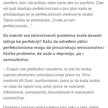
savršeni, kao i da poštuju sebe samo ako su savršeni. Zato
ovi ljudi stavljaju perfekcionizam u prvi plan kada se
predstavljaju jer je perfekcionizam vrednost te osobe.
Takva osoba se predstavlja: „Znate ja sam
perfekcionista…”
Do kakvih sve zdravstvenih problema može dovesti
težnja ka perfekciji? Kažu da određeni oblici
perfekcionizma mogu da prouzrokuju emocionalne i
fizičke probleme, da vode u depresiju, pa i
samoubistvo.
– Znajući sve prethodno navedeno, to jest da osoba
zapravo ekstremno uslovljava svoje pravo na ličnu
vrednost i/ili život savršenstvom, jasno je da kada osoba
ne uspe da ispuni ovaj uslov javiće se osećanje
inferiornosti, samoprezira, bezvrednosti ili eventualno
samomržnje.
Depresija zapravo podrazumeva lošu sliku o sebi, dakle