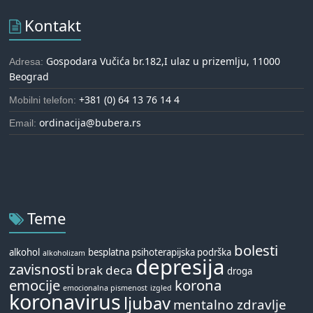
Kontakt
Gospodara Vučića br.182,I ulaz u prizemlju, 11000
Adresa:
Beograd
+381 (0) 64 13 76 14 4
Mobilni telefon:
ordinacija@bubera.rs
Email:
Teme
bolesti
alkohol
besplatna psihoterapijska podrška
alkoholizam
depresija
zavisnosti
brak
deca
droga
emocije
korona
emocionalna pismenost
izgled
koronavirus
ljubav
mentalno zdravlje