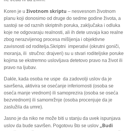
životnom skriptu
Koren je u
– nesvesnom životnom
planu koji donosimo od druge do sedme godine života, a
sastoji se od raznih skriptnih poruka, zaključaka i odluka
koje ne odgovaraju realnosti, ali ih dete usvaja kao realne
zbog nerazvijenog procesa mišljenja i objektivne
zavisnosti od roditelja.Skriptni imperativi (okrutni goniči,
moranja, ili stručno: drajveri) su u stvari roditeljske poruke
kojima se ekstremno uslovljava detetovo pravo na život ili
pravo na ljubav.
Dakle, kada osoba ne uspe da zadovolji uslov da je
savršena, aktivira se osećanje inferiornosti (osoba se
oseća manje vrednom) ili samoprezira (osoba se oseća
bezvrednom) ili samomržnje (osoba procenjuje da je
zaslužila da umre).
Jasno je da niko ne može biti u stanju da uvek ispunjava
„Budi
uslov da bude savršen. Pogotovu što se uslov