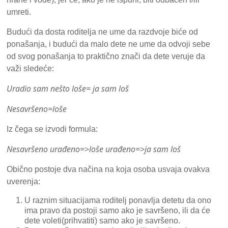
umreti.
Budući da dosta roditelja ne ume da razdvoje biće od
ponašanja, i budući da malo dete ne ume da odvoji sebe
od svog ponašanja to praktično znači da dete veruje da
važi sledeće:
Uradio sam nešto loše= ja sam loš
Nesavršeno=loše
Iz čega se izvodi formula:
Nesavršeno urađeno=>loše urađeno=>ja sam loš
Obično postoje dva načina na koja osoba usvaja ovakva
uverenja:
U raznim situacijama roditelj ponavlja detetu da ono
ima pravo da postoji samo ako je savršeno, ili da će
dete voleti(prihvatiti) samo ako je savršeno.