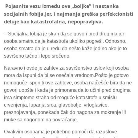
Pojasnite vezu između ove „boljke” i nastanka
socijalnih fobija.Jer, i najmanja greška perfekcionisti
deluje kao katastrofalna, nepopravljiva.
– Socijalna fobija je strah da se govori pred drugima jer
osoba smatra da je katastrofa ukoliko pogreši. Odnosno,
osoba smatra da je u redu da nešto kaže jedino ako je to
savršeno tačno i lepo sročeno.
Naravno i ovde je zahtev za savršenstvo uslov koji osoba
mora da ispuni da bi se osećala vrednom.Pošto je gotovo
nemoguće ispuniti ove zahteve, osoba najčešće bira da ne
govori uopšte i kada je primorana da to učini pred drugima
ima simptome straha od moguće katastrofe u smislu
crvenjenja, lupanja srca, glavobolje, vrtoglavice,
preznojavanja, ponekada čak do nagona za mokrenje ili
muke sa nagonom na povraćanje.
Ovakvim osobama je potrebno pomoći da razuslove