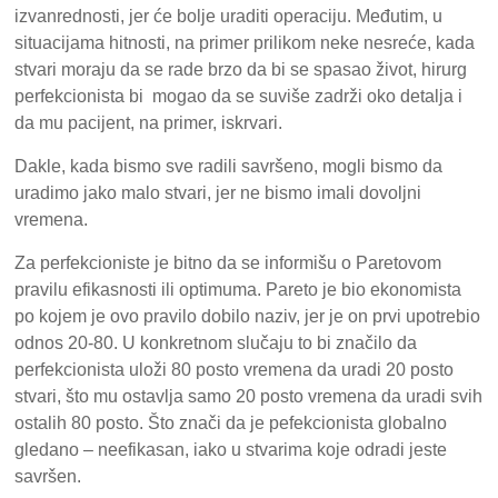
izvanrednosti, jer će bolje uraditi operaciju. Međutim, u
situacijama hitnosti, na primer prilikom neke nesreće, kada
stvari moraju da se rade brzo da bi se spasao život, hirurg
perfekcionista bi mogao da se suviše zadrži oko detalja i
da mu pacijent, na primer, iskrvari.
Dakle, kada bismo sve radili savršeno, mogli bismo da
uradimo jako malo stvari, jer ne bismo imali dovoljni
vremena.
Za perfekcioniste je bitno da se informišu o Paretovom
pravilu efikasnosti ili optimuma. Pareto je bio ekonomista
po kojem je ovo pravilo dobilo naziv, jer je on prvi upotrebio
odnos 20-80. U konkretnom slučaju to bi značilo da
perfekcionista uloži 80 posto vremena da uradi 20 posto
stvari, što mu ostavlja samo 20 posto vremena da uradi svih
ostalih 80 posto. Što znači da je pefekcionista globalno
gledano – neefikasan, iako u stvarima koje odradi jeste
savršen.