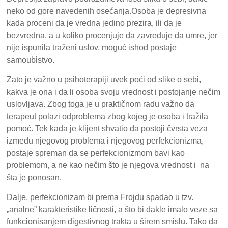
neko od gore navedenih osećanja.Osoba je depresivna
kada proceni da je vredna jedino prezira, ili da je
bezvredna, a u koliko procenjuje da zavređuje da umre, jer
nije ispunila traženi uslov, moguć ishod postaje
samoubistvo.
Zato je važno u psihoterapiji uvek poći od slike o sebi,
kakva je ona i da li osoba svoju vrednost i postojanje nečim
uslovljava. Zbog toga je u praktičnom radu važno da
terapeut polazi odproblema zbog kojeg je osoba i tražila
pomoć. Tek kada je klijent shvatio da postoji čvrsta veza
između njegovog problema i njegovog perfekcionizma,
postaje spreman da se perfekcionizmom bavi kao
problemom, a ne kao nečim što je njegova vrednost i na
šta je ponosan.
Dalje, perfekcionizam bi prema Frojdu spadao u tzv.
„analne” karakteristike ličnosti, a što bi dakle imalo veze sa
funkcionisanjem digestivnog trakta u širem smislu. Tako da