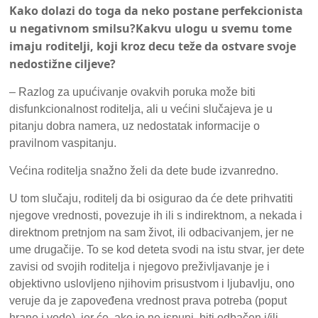
Kako dolazi do toga da neko postane perfekcionista
u negativnom smilsu?Kakvu ulogu u svemu tome
imaju roditelji, koji kroz decu teže da ostvare svoje
nedostižne ciljeve?
– Razlog za upućivanje ovakvih poruka može biti
disfunkcionalnost roditelja, ali u većini slučajeva je u
pitanju dobra namera, uz nedostatak informacije o
pravilnom vaspitanju.
Većina roditelja snažno želi da dete bude izvanredno.
U tom slučaju, roditelj da bi osigurao da će dete prihvatiti
njegove vrednosti, povezuje ih ili s indirektnom, a nekada i
direktnom pretnjom na sam život, ili odbacivanjem, jer ne
ume drugačije. To se kod deteta svodi na istu stvar, jer dete
zavisi od svojih roditelja i njegovo preživljavanje je i
objektivno uslovljeno njihovim prisustvom i ljubavlju, ono
veruje da je zapoveđena vrednost prava potreba (poput
hrane i vode), jer će, ako je ne ispuni, biti odbačen i/ili