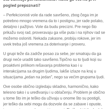
pogled prepoznati?
– Perfekcionisti vole da rade savršeno, zbog čega im je
potrebno mnogo vremena da to i postignu, jer rade polako,
detaljno i pažljivo. Vole da budu precizni. Pre nego što
prikažu svoj rad, proveravaju ga više puta i na njihov rad se
možemo osloniti. Nekada zakasne, probiju rokove, jer im
uvek treba još vremena za doterivanje i proveru.
U grupi teže da zadrže posao za sebe, jer smatraju da ga
drugi neće uraditi tako savršeno.Tipično su to ljudi koji su
proaktivni prilikom rešavanja problema kao i u
interakcijama sa drugim ljudima, lakše izlaze na kraj u
situacijama „jedan na jedan”, nego sa većim grupama ljudi.
Ove osobe obično izgledaju skladno, harmonično, kako
telesno tako i u uređivanju i u oblačenju. Problem je obično
u tome što im je teško da uživaju u onome što su postigli,
jer teško da sebi mogu da dozvole da se zabave i opuste,