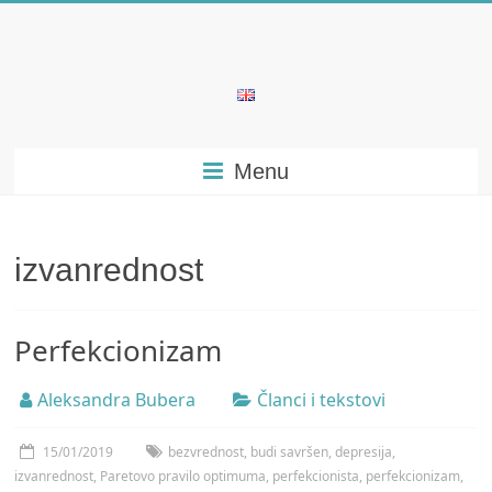
Skip
to
content
Bubera
Specijalistička
Menu
ordinacija
iz
oblasti
psihijatrije
izvanrednost
Perfekcionizam
Aleksandra Bubera
Članci i tekstovi
15/01/2019
bezvrednost
,
budi savršen
,
depresija
,
izvanrednost
,
Paretovo pravilo optimuma
,
perfekcionista
,
perfekcionizam
,