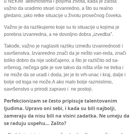
u NEKIM aktivnostima i poljima života, kada je zaista
važno da uradimo stvari izvanredno, a što su realno
gledano, jako retke situacije u životu prosečnog čoveka.
Važno je da razlikujemo koje su to situacije u kojima je
porebna izvanredna, a ne dovoljno dobra „izvedba”.
Takođe, važno je naglasiti razliku između izvanrednosti i
savršenstva. Izvanredno znači da je nešto van-reda, znači
toliko dobro da nije uobičajeno, a što je različito od sa-
vršenog, nečega gde je sve takvo da ništa više ne treba i
ne može da se uradi i doda, jer je to vrh-unac i kraj, dalje i
bolje od toga ne može.A ako malo bolje razmislimo,
savršenstvo u prirodi zapravo i ne postoji.
Perfekcionizam se često pripisuje talentovanim
ljudima. Upravo oni sebi, i kada su bili najbolji,
zameraju da nisu bili na visini zadatka. Ne umeju da
se raduju uspehu… Zašto?