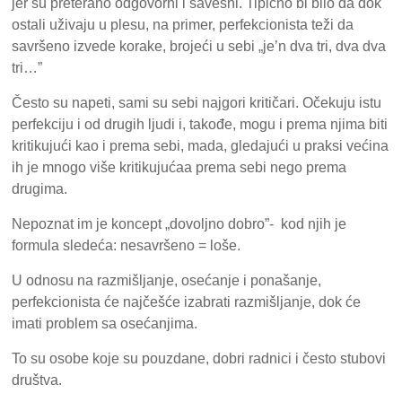
jer su preterano odgovorni i savesni. Tipično bi bilo da dok
ostali uživaju u plesu, na primer, perfekcionista teži da
savršeno izvede korake, brojeći u sebi „je’n dva tri, dva dva
tri…”
Često su napeti, sami su sebi najgori kritičari. Očekuju istu
perfekciju i od drugih ljudi i, takođe, mogu i prema njima biti
kritikujući kao i prema sebi, mada, gledajući u praksi većina
ih je mnogo više kritikujućaa prema sebi nego prema
drugima.
Nepoznat im je koncept „dovoljno dobro”- kod njih je
formula sledeća: nesavršeno = loše.
U odnosu na razmišljanje, osećanje i ponašanje,
perfekcionista će najčešće izabrati razmišljanje, dok će
imati problem sa osećanjima.
To su osobe koje su pouzdane, dobri radnici i često stubovi
društva.