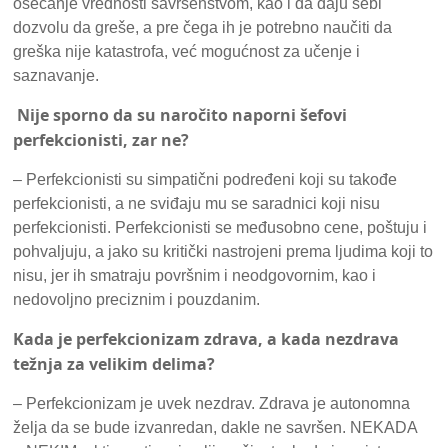
osećanje vrednosti savršenstvom, kao i da daju sebi
dozvolu da greše, a pre čega ih je potrebno naučiti da
greška nije katastrofa, već mogućnost za učenje i
saznavanje.
Nije sporno da su naročito naporni šefovi
perfekcionisti, zar ne?
– Perfekcionisti su simpatični podređeni koji su takođe
perfekcionisti, a ne sviđaju mu se saradnici koji nisu
perfekcionisti. Perfekcionisti se međusobno cene, poštuju i
pohvaljuju, a jako su kritički nastrojeni prema ljudima koji to
nisu, jer ih smatraju površnim i neodgovornim, kao i
nedovoljno preciznim i pouzdanim.
Kada je perfekcionizam zdrava, a kada nezdrava
težnja za velikim delima?
– Perfekcionizam je uvek nezdrav. Zdrava je autonomna
želja da se bude izvanredan, dakle ne savršen. NEKADA