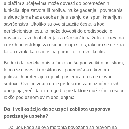
u blažim slučajevima može dovesti do poremećenih
funkcija, tipa zatvora ili proliva, muke gađenja i povraćanja
u situacijama kada osoba nije u stanju da ispuni kriterijum
savršenstva. Ukoliko su ove situacije česte, a kod
perfekcionista jesu, to može dovesti do predispozicije
nastanka raznih oboljenja kao što su čir na želucu, crevima
i nekih bolesti koje za okidač imaju stres, iako im se ne zna
tačan uzrok, kao što je, na primer, ulcerozni kolitis.
Budući da perfekcionista funkcioniše pod velikim pritiskom,
to može dovesti i do sklonosti poremećaja u krvnom
pritisku, hipertenzije i njenih posledica na srce i krvne
sudove. Ovo ne znači da je perfekcionizam uzročnik ovih
oboljenja, već, da uz druge brojne faktore može činiti osobu
lakše podložnom ovim oboljenjima.
Da li velika želja da se uspe i zablista usporava
postizanje uspeha?
– Da. Jer, kada su ova moranja povezana sa pravom na