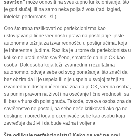
savršen”
može odnositi na sveukupno funkcionisanje, što
je gori slučaj, ili na samo neka polja života (rad, izgled,
intelekt, performans i sl.).
Ono što treba razlikovati od perfekcionizma kao
uslovljavanja lične vrednosti i prava na postojanje, jeste
autonomna težnja za izvanrednošću u postignućima, koja
je inherentna ljudima. Razlika je u tome da perfekcionista u
koliko ne uradi nešto savršeno, smatraće da nije OK kao
osoba. Dok osoba koja teži izvanrednim rezultatima
autonomno, odvaja sebe od svog ponašanja, što znači da
bez obzira da li je uspela ili nije uspela u svojoj težnji za
izvanrednim dostignućem ona zna da je OK, vredna osoba,
sa punim pravom na život i na osećanje lične vrednosti, sa
ili bez vrhunskih poistignuća. Takođe, ovakva osoba zna da
savršenstvo ne postoji, pa sebe neće kritikovati ako ga ne
dostigne, i pored toga procenjivaće sebe kao osobu koja
zavređuje da živi i da bude važna i voljena.
Šta odlikuje perfekcionistu? Kako ga već na prvi