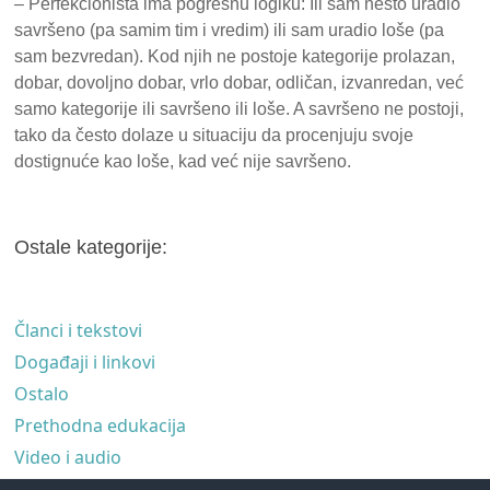
– Perfekcionista ima pogrešnu logiku: Ili sam nešto uradio
savršeno (pa samim tim i vredim) ili sam uradio loše (pa
sam bezvredan). Kod njih ne postoje kategorije prolazan,
dobar, dovoljno dobar, vrlo dobar, odličan, izvanredan, već
samo kategorije ili savršeno ili loše. A savršeno ne postoji,
tako da često dolaze u situaciju da procenjuju svoje
dostignuće kao loše, kad već nije savršeno.
Ostale kategorije:
Članci i tekstovi
Događaji i linkovi
Ostalo
Prethodna edukacija
Video i audio