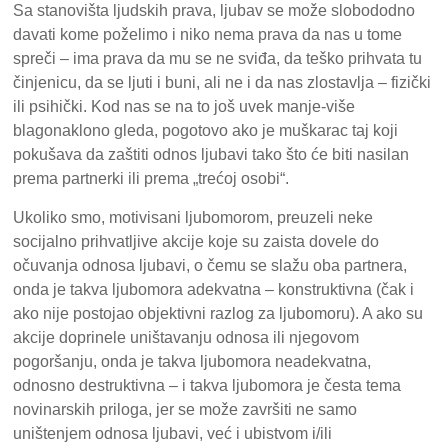
Sa stanovišta ljudskih prava, ljubav se može slobododno
davati kome poželimo i niko nema prava da nas u tome
spreči – ima prava da mu se ne sviđa, da teško prihvata tu
činjenicu, da se ljuti i buni, ali ne i da nas zlostavlja – fizički
ili psihički. Kod nas se na to još uvek manje-više
blagonaklono gleda, pogotovo ako je muškarac taj koji
pokušava da zaštiti odnos ljubavi tako što će biti nasilan
prema partnerki ili prema „trećoj osobi“.
Ukoliko smo, motivisani ljubomorom, preuzeli neke
socijalno prihvatljive akcije koje su zaista dovele do
očuvanja odnosa ljubavi, o čemu se slažu oba partnera,
onda je takva ljubomora adekvatna – konstruktivna (čak i
ako nije postojao objektivni razlog za ljubomoru). A ako su
akcije doprinele uništavanju odnosa ili njegovom
pogoršanju, onda je takva ljubomora neadekvatna,
odnosno destruktivna – i takva ljubomora je česta tema
novinarskih priloga, jer se može završiti ne samo
uništenjem odnosa ljubavi, već i ubistvom i/ili