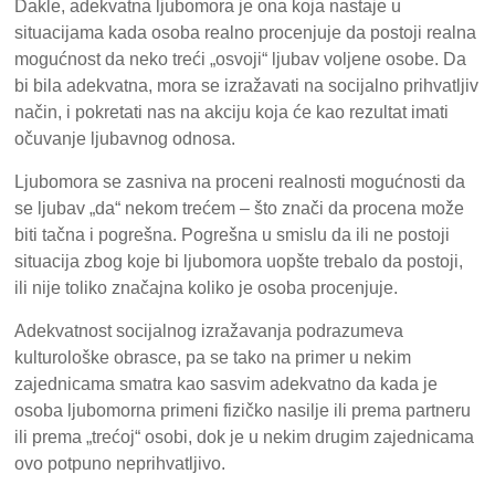
Dakle, adekvatna ljubomora je ona koja nastaje u
situacijama kada osoba realno procenjuje da postoji realna
mogućnost da neko treći „osvoji“ ljubav voljene osobe. Da
bi bila adekvatna, mora se izražavati na socijalno prihvatljiv
način, i pokretati nas na akciju koja će kao rezultat imati
očuvanje ljubavnog odnosa.
Ljubomora se zasniva na proceni realnosti mogućnosti da
se ljubav „da“ nekom trećem – što znači da procena može
biti tačna i pogrešna. Pogrešna u smislu da ili ne postoji
situacija zbog koje bi ljubomora uopšte trebalo da postoji,
ili nije toliko značajna koliko je osoba procenjuje.
Adekvatnost socijalnog izražavanja podrazumeva
kulturološke obrasce, pa se tako na primer u nekim
zajednicama smatra kao sasvim adekvatno da kada je
osoba ljubomorna primeni fizičko nasilje ili prema partneru
ili prema „trećoj“ osobi, dok je u nekim drugim zajednicama
ovo potpuno neprihvatljivo.