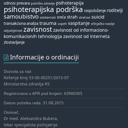
psihoterapija
odnosi
prevara
psihičko zdravlje
psihoterapijska podrška
roditelji
raspoloženje
samoubistvo
suicid
strah
sreća
solidarnost
strahovi
trauma
vaspitanje
transakciona analiza
uspeh
vršnjačko nasilje
zavisnost
zavisnost od informaciono-
zaljubljenost
komunikacionih tehnologija
zavisnost od interneta
zlostavljanje
Informacije o ordinaciji
Dozvola za rad:
Rešenje broj 53-00-00251/2015-07
Ministarstva zdravlja RS
63960365
Registrovana u APR pod brojem:
31.08.2015.
Datum početka rada:
Osnivač:
Dr med. Aleksandra Bubera,
lekar specijalista psihijatrije