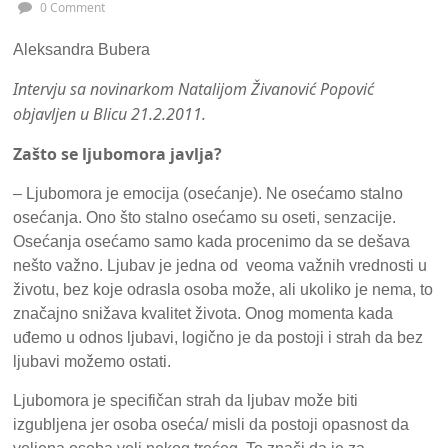
0 Comment
Aleksandra Bubera
Intervju sa novinarkom Natalijom Živanović Popović
objavljen u Blicu 21.2.2011.
Zašto se ljubomora javlja?
– Ljubomora je emocija (osećanje). Ne osećamo stalno
osećanja. Ono što stalno osećamo su oseti, senzacije.
Osećanja osećamo samo kada procenimo da se dešava
nešto važno. Ljubav je jedna od veoma važnih vrednosti u
životu, bez koje odrasla osoba može, ali ukoliko je nema, to
značajno snižava kvalitet života. Onog momenta kada
uđemo u odnos ljubavi, logično je da postoji i strah da bez
ljubavi možemo ostati.
Ljubomora je specifičan strah da ljubav može biti
izgubljena jer osoba oseća/ misli da postoji opasnost da