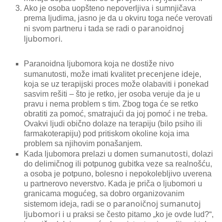
Ako je osoba uopšteno nepoverljiva i sumnjičava
prema ljudima, jasno je da u okviru toga neće verovati
paranoidnoj
ni svom partneru i tada se radi o
ljubomori
.
Paranoidna ljubomora koja ne dostiže nivo
precenjene ideje
sumanutosti, može imati kvalitet
,
koja se uz terapijski proces može olabaviti i ponekad
sasvim rešiti – što je retko, jer osoba veruje da je u
pravu i nema problem s tim. Zbog toga će se retko
obratiti za pomoć, smatrajući da joj pomoć i ne treba.
Ovakvi ljudi obično dolaze na terapiju (bilo psiho ili
farmakoterapiju) pod pritiskom okoline koja ima
problem sa njihovim ponašanjem.
sumanutosti
Kada ljubomora prelazi u domen
, dolazi
do delimičnog ili potpunog gubitka veze sa realnošću,
a osoba je potpuno, bolesno i nepokolebljivo uverena
u partnerovo neverstvo. Kada je priča o ljubomori u
granicama mogućeg, sa dobro organizovanim
paranoičnoj sumanutoj
sistemom ideja, radi se o
ljubomori
i u praksi se često pitamo „ko je ovde lud?“,