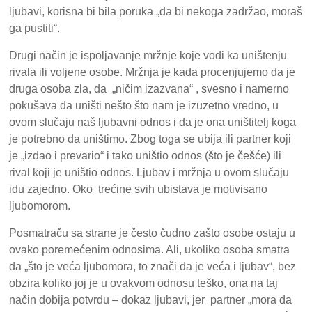
ljubavi, korisna bi bila poruka „da bi nekoga zadržao, moraš
ga pustiti“.
Drugi način je ispoljavanje mržnje koje vodi ka uništenju
rivala ili voljene osobe. Mržnja je kada procenjujemo da je
druga osoba zla, da „ničim izazvana“ , svesno i namerno
pokušava da uništi nešto što nam je izuzetno vredno, u
ovom slučaju naš ljubavni odnos i da je ona uništitelj koga
je potrebno da uništimo. Zbog toga se ubija ili partner koji
je „izdao i prevario“ i tako uništio odnos (što je češće) ili
rival koji je uništio odnos. Ljubav i mržnja u ovom slučaju
idu zajedno. Oko trećine svih ubistava je motivisano
ljubomorom.
Posmatraču sa strane je često čudno zašto osobe ostaju u
ovako poremećenim odnosima. Ali, ukoliko osoba smatra
da „što je veća ljubomora, to znači da je veća i ljubav“, bez
obzira koliko joj je u ovakvom odnosu teško, ona na taj
način dobija potvrdu – dokaz ljubavi, jer partner „mora da