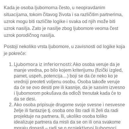
Kada je osoba ljubomorna često, u neopravdanim
situacijama, tokom čitavog života i sa različitim partnerima,
uzrok mogu biti različite logike i svaka od njih može biti
uzrok nasilja. Zato je nasilje zbog ljubomore veoma čest
uzrok porodičnog nasilja.
Postoji nekoliko vrsta ljubomore, u zavisnosti od logike koja
je pokreće:
Ljubomora iz inferiornosti
: Ako osoba veruje da je
manje vredna, po bilo kojem kriterijumu (fizički izgled,
pamet, uspeh, potencija…) boji se da će neko ko je
vredniji preoteti voljenu osobu. Osoba takođe veruje
da će se ovo desiti pre ili kasnije, da je sasvim izvesno
i ljubomorom pokušava da odloži trenutak kada će to
da se desi.
Ako osoba pripisuje drugome svoje svesne i nesvesne
želje ili fantazije tj. osoba ono što radi ili želi da radi
projektuje na partnera. Ili, ukoliko osoba toliko
idealizuje partnera da misli da se on ili ona svakome
projektivnoj ljubomori
moraju dopasti – radi se o
.