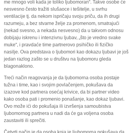
me mnogo voli kada je toliko ljubomoran“. Takve osobe će
nesvesno često tražiti slušaoce i tešitelje, u svrhu
ventilacije tj. da nekom ispričaju svoju priču, da ih drugi
razumeju, a bez stvarne želje za promenom, smatrajući
(nekad svesno, a nekada nesvesno) da u takvom odnosu
dobijaju iskrenu i intenzivnu ljubav, „što je vredno svake
muke“, i pravdaće time partnerovo psihičko ili fizičko
nasilje. Ova predstava o ljubomori kao dokazu ljubavi je još
jedan razlog zašto se u društvu na ljubomoru gleda
blagonaklono.
Treći način reagovanja je da ljubomorna osoba postaje
tužna i time, kao i svojim povlačenjem, pokušava da
izazove kod partnera osećaj krivice, da bi partner video
kako osoba pati i promenio ponašanje, kao dokaz ljubavi.
Ovo može ići do pokušaja ili izvršenja samoubistva
ljubomornog partnera u nadi da će ga voljena osoba
zaustaviti ili sprečiti.
Četvrti način je da osoba koja je ljubomorna pokušava da