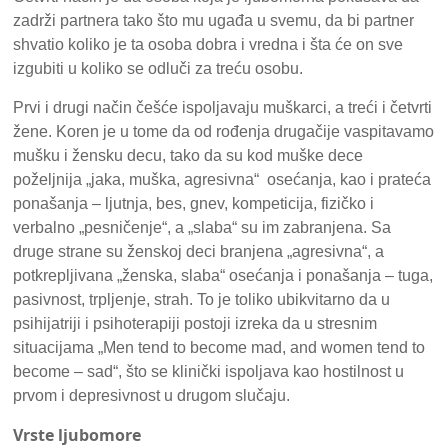
zadrži partnera tako što mu ugađa u svemu, da bi partner
shvatio koliko je ta osoba dobra i vredna i šta će on sve
izgubiti u koliko se odluči za treću osobu.
Prvi i drugi način češće ispoljavaju muškarci, a treći i četvrti
žene. Koren je u tome da od rođenja drugačije vaspitavamo
mušku i žensku decu, tako da su kod muške dece
poželjnija „jaka, muška, agresivna“ osećanja, kao i prateća
ponašanja – ljutnja, bes, gnev, kompeticija, fizičko i
verbalno „pesničenje“, a „slaba“ su im zabranjena. Sa
druge strane su ženskoj deci branjena „agresivna“, a
potkrepljivana „ženska, slaba“ osećanja i ponašanja – tuga,
pasivnost, trpljenje, strah. To je toliko ubikvitarno da u
psihijatriji i psihoterapiji postoji izreka da u stresnim
situacijama „Men tend to become mad, and women tend to
become – sad“, što se klinički ispoljava kao hostilnost u
prvom i depresivnost u drugom slučaju.
Vrste ljubomore