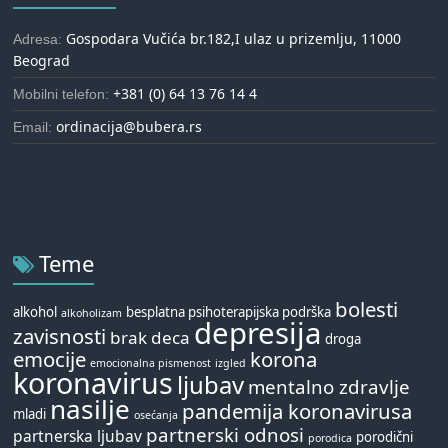
Gospodara Vučića br.182,I ulaz u prizemlju, 11000
Adresa:
Beograd
+381 (0) 64 13 76 14 4
Mobilni telefon:
ordinacija@bubera.rs
Email:
Teme
bolesti
alkohol
besplatna psihoterapijska podrška
alkoholizam
depresija
zavisnosti
brak
deca
droga
emocije
korona
emocionalna pismenost
izgled
koronavirus
ljubav
mentalno zdravlje
nasilje
pandemija koronavirusa
mladi
osećanja
partnerski odnosi
partnerska ljubav
porodični
porodica