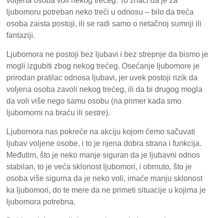
voljena osoba voli nekog trećeg. To znači da je za
ljubomoru potreban neko treći u odnosu – bilo da treća
osoba zaista postoji, ili se radi samo o netačnoj sumnji ili
fantaziji.
Ljubomora ne postoji bez ljubavi i bez strepnje da bismo je
mogli izgubiti zbog nekog trećeg. Osećanje ljubomore je
prirodan pratilac odnosa ljubavi, jer uvek postoji rizik da
voljena osoba zavoli nekog trećeg, ili da bi drugog mogla
da voli više nego samu osobu (na primer kada smo
ljubomorni na braću ili sestre).
Ljubomora nas pokreće na akciju kojom ćemo sačuvati
ljubav voljene osobe, i to je njena dobra strana i funkcija.
Međutim, što je neko manje siguran da je ljubavni odnos
stabilan, to je veća sklonost ljubomori, i obrnuto, što je
osoba više sigurna da je neko voli, imaće manju sklonost
ka ljubomori, do te mere da ne primeti situacije u kojima je
ljubomora potrebna.