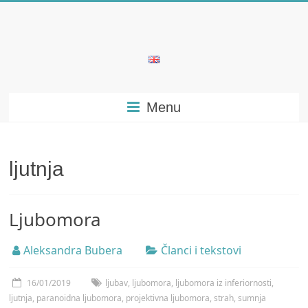
Skip
to
content
Bubera
Specijalistička
Menu
ordinacija
iz
oblasti
psihijatrije
ljutnja
Ljubomora
Aleksandra Bubera
Članci i tekstovi
16/01/2019
ljubav
,
ljubomora
,
ljubomora iz inferiornosti
,
ljutnja
,
paranoidna ljubomora
,
projektivna ljubomora
,
strah
,
sumnja