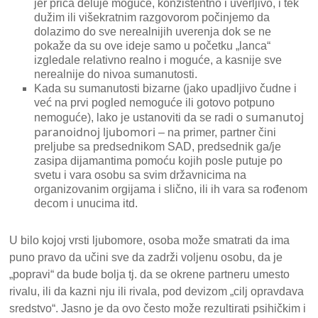
jer priča deluje moguće, konzistentno i uverljivo, i tek
dužim ili višekratnim razgovorom počinjemo da
dolazimo do sve nerealnijih uverenja dok se ne
pokaže da su ove ideje samo u početku „lanca“
izgledale relativno realno i moguće, a kasnije sve
nerealnije do nivoa sumanutosti.
Kada su sumanutosti bizarne (jako upadljivo čudne i
već na prvi pogled nemoguće ili gotovo potpuno
sumanutoj
nemoguće), lako je ustanoviti da se radi o
paranoidnoj ljubomori
– na primer, partner čini
preljube sa predsednikom SAD, predsednik ga/je
zasipa dijamantima pomoću kojih posle putuje po
svetu i vara osobu sa svim državnicima na
organizovanim orgijama i slično, ili ih vara sa rođenom
decom i unucima itd.
U bilo kojoj vrsti ljubomore, osoba može smatrati da ima
puno pravo da učini sve da zadrži voljenu osobu, da je
„popravi“ da bude bolja tj. da se okrene partneru umesto
rivalu, ili da kazni nju ili rivala, pod devizom „cilj opravdava
sredstvo“. Jasno je da ovo često može rezultirati psihičkim i