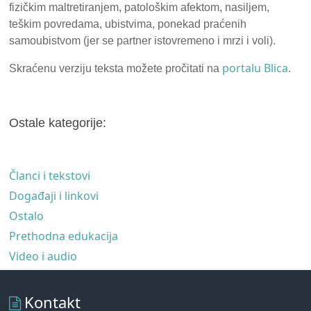
fizičkim maltretiranjem, patološkim afektom, nasiljem,
teškim povredama, ubistvima, ponekad praćenih
samoubistvom (jer se partner istovremeno i mrzi i voli).
portalu Blica
Skraćenu verziju teksta možete pročitati na
.
Ostale kategorije:
Članci i tekstovi
Događaji i linkovi
Ostalo
Prethodna edukacija
Video i audio
Kontakt