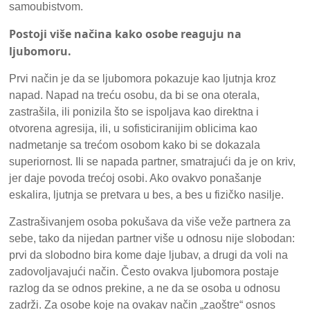
samoubistvom.
Postoji više načina kako osobe reaguju na
ljubomoru.
Prvi način je da se ljubomora pokazuje kao ljutnja kroz
napad. Napad na treću osobu, da bi se ona oterala,
zastrašila, ili ponizila što se ispoljava kao direktna i
otvorena agresija, ili, u sofisticiranijim oblicima kao
nadmetanje sa trećom osobom kako bi se dokazala
superiornost. Ili se napada partner, smatrajući da je on kriv,
jer daje povoda trećoj osobi. Ako ovakvo ponašanje
eskalira, ljutnja se pretvara u bes, a bes u fizičko nasilje.
Zastrašivanjem osoba pokušava da više veže partnera za
sebe, tako da nijedan partner više u odnosu nije slobodan:
prvi da slobodno bira kome daje ljubav, a drugi da voli na
zadovoljavajući način. Često ovakva ljubomora postaje
razlog da se odnos prekine, a ne da se osoba u odnosu
zadrži. Za osobe koje na ovakav način „zaoštre“ osnos