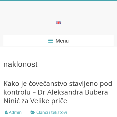
Skip
to
content
Bubera
Specijalistička
Menu
ordinacija
iz
oblasti
psihijatrije
naklonost
Kako je čovečanstvo stavljeno pod
kontrolu – Dr Aleksandra Bubera
Ninić za Velike priče
Admin
Članci i tekstovi