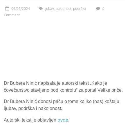
06/06/2024
ljubav
,
naklonost
,
podrška
0
Comment
Dr Bubera Ninić napisala je autorski tekst „Kako je
čovečanstvo stavljeno pod kontrolu“ za portal Velike priče.
Dr Bubera Ninić donosi priču o tome koliko (nas) koštaju
ljubav, podrška i nakolonost.
ovde
Autorski tekst je objavljen
.