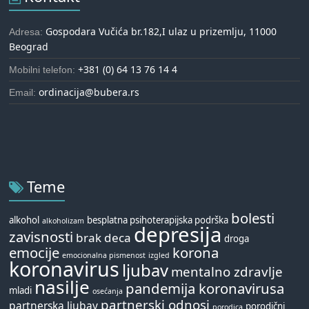
Gospodara Vučića br.182,I ulaz u prizemlju, 11000
Adresa:
Beograd
+381 (0) 64 13 76 14 4
Mobilni telefon:
ordinacija@bubera.rs
Email:
Teme
bolesti
alkohol
besplatna psihoterapijska podrška
alkoholizam
depresija
zavisnosti
brak
deca
droga
emocije
korona
emocionalna pismenost
izgled
koronavirus
ljubav
mentalno zdravlje
nasilje
pandemija koronavirusa
mladi
osećanja
partnerski odnosi
partnerska ljubav
porodični
porodica