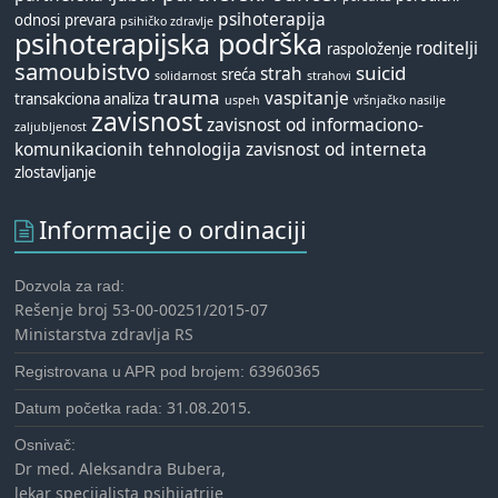
psihoterapija
odnosi
prevara
psihičko zdravlje
psihoterapijska podrška
roditelji
raspoloženje
samoubistvo
suicid
strah
sreća
solidarnost
strahovi
trauma
vaspitanje
transakciona analiza
uspeh
vršnjačko nasilje
zavisnost
zavisnost od informaciono-
zaljubljenost
komunikacionih tehnologija
zavisnost od interneta
zlostavljanje
Informacije o ordinaciji
Dozvola za rad:
Rešenje broj 53-00-00251/2015-07
Ministarstva zdravlja RS
63960365
Registrovana u APR pod brojem:
31.08.2015.
Datum početka rada:
Osnivač:
Dr med. Aleksandra Bubera,
lekar specijalista psihijatrije