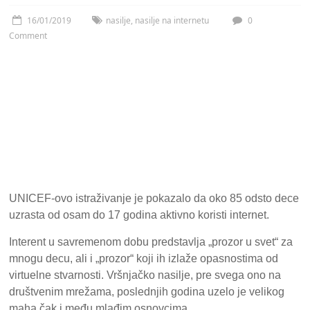
16/01/2019
nasilje
,
nasilje na internetu
0
Comment
UNICEF-ovo istraživanje je pokazalo da oko 85 odsto dece
uzrasta od osam do 17 godina aktivno koristi internet.
Interent u savremenom dobu predstavlja „prozor u svet“ za
mnogu decu, ali i „prozor“ koji ih izlaže opasnostima od
virtuelne stvarnosti. Vršnjačko nasilje, pre svega ono na
društvenim mrežama, poslednjih godina uzelo je velikog
maha čak i među mlađim osnovcima.