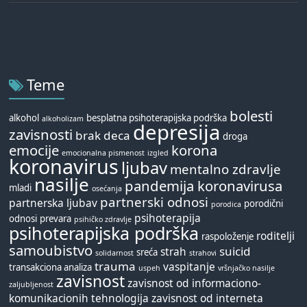
Teme
bolesti
alkohol
besplatna psihoterapijska podrška
alkoholizam
depresija
zavisnosti
brak
deca
droga
emocije
korona
emocionalna pismenost
izgled
koronavirus
ljubav
mentalno zdravlje
nasilje
pandemija koronavirusa
mladi
osećanja
partnerski odnosi
partnerska ljubav
porodični
porodica
psihoterapija
odnosi
prevara
psihičko zdravlje
psihoterapijska podrška
roditelji
raspoloženje
samoubistvo
suicid
strah
sreća
solidarnost
strahovi
trauma
vaspitanje
transakciona analiza
uspeh
vršnjačko nasilje
zavisnost
zavisnost od informaciono-
zaljubljenost
komunikacionih tehnologija
zavisnost od interneta