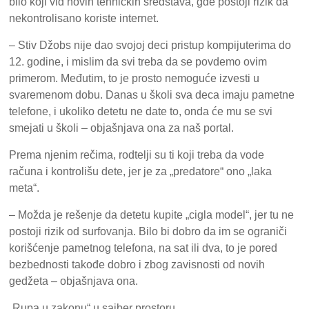
bilo koji vid novih tehničkih sredstava, gde postoji rizik da
nekontrolisano koriste internet.
– Stiv Džobs nije dao svojoj deci pristup kompijuterima do
12. godine, i mislim da svi treba da se povdemo ovim
primerom. Međutim, to je prosto nemoguće izvesti u
svaremenom dobu. Danas u školi sva deca imaju pametne
telefone, i ukoliko detetu ne date to, onda će mu se svi
smejati u školi – objašnjava ona za naš portal.
Prema njenim rečima, rodtelji su ti koji treba da vode
računa i kontrolišu dete, jer je za „predatore“ ono „laka
meta“.
– Možda je rešenje da detetu kupite „cigla model“, jer tu ne
postoji rizik od surfovanja. Bilo bi dobro da im se ograniči
korišćenje pametnog telefona, na sat ili dva, to je pored
bezbednosti takođe dobro i zbog zavisnosti od novih
gedžeta – objašnjava ona.
„Rupa u zakonu“ u sajber prostoru