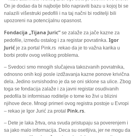
On je dodao da bi najbolje bilo napraviti bazu u kojoj bi se
nalazili višestruki pedofili i na taj načni bi roditelji bili
upozoreni na potencijalnu opasnost.
Fondacija „Tijana Juric“
se zalaže za jače kazne za
Igor
pedofile, između ostalog i za registar povratinka.
Jurić
je za portal Pink.rs rekao da je to važna karika u
borbi protiv ovog velikog problema.
– Svedoci smo mnogih slučajeva takozvanih povratnika,
odnosno onih koji posle izdžavanja kazne ponove krivična
dela. Jedino svrsishodno je da se oni sklone sa ulice. Zbog
toga se fondacija zalaže i za javni registar osudivanih
pedofila bi informisao roditelje o tome ko živi u blizini
njihove dece. Mnogi primeri ovog registra postoje u Evropi
Pink.rs
– rekao je Igor Jurić za protal
.
– Dete je laka žrtva, ona svuda pristupaju sa poverenjem i
sa jako malo informacija. Deca su osetljiva, jer ne mogu da