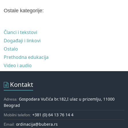
Ostale kategorije:
Članci i tekstovi
Događaji i linkovi
Ostalo
Prethodna edukacija
Video i audio
Kontakt
Gospodara Vučića br.182,I ulaz u prizemlju, 11000
Adresa:
Beograd
+381 (0) 64 13 76 14 4
Mobilni telefon:
ordinacija@bubera.rs
Email: