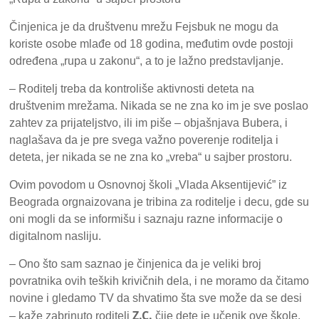
Činjenica je da društvenu mrežu Fejsbuk ne mogu da
koriste osobe mlađe od 18 godina, međutim ovde postoji
određena „rupa u zakonu“, a to je lažno predstavljanje.
– Roditelj treba da kontroliše aktivnosti deteta na
društvenim mrežama. Nikada se ne zna ko im je sve poslao
zahtev za prijateljstvo, ili im piše – objašnjava Bubera, i
naglašava da je pre svega važno poverenje roditelja i
deteta, jer nikada se ne zna ko „vreba“ u sajber prostoru.
Ovim povodom u Osnovnoj školi „Vlada Aksentijević” iz
Beograda orgnaizovana je tribina za roditelje i decu, gde su
oni mogli da se informišu i saznaju razne informacije o
digitalnom nasliju.
– Ono što sam saznao je činjenica da je veliki broj
povratnika ovih teških krivičnih dela, i ne moramo da čitamo
novine i gledamo TV da shvatimo šta sve može da se desi
Z.C.
– kaže zabrinuto roditelj
čije dete je učenik ove škole.