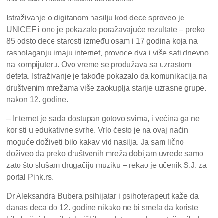
Istraživanje o digitanom nasilju kod dece sproveo je
UNICEF i ono je pokazalo poražavajuće rezultate – preko
85 odsto dece starosti između osam i 17 godina koja na
raspolaganju imaju internet, provode dva i više sati dnevno
na kompijuteru. Ovo vreme se produžava sa uzrastom
deteta. Istraživanje je takođe pokazalo da komunikacija na
društvenim mrežama više zaokuplja starije uzrasne grupe,
nakon 12. godine.
– Internet je sada dostupan gotovo svima, i većina ga ne
koristi u edukativne svrhe. Vrlo često je na ovaj način
moguće doživeti bilo kakav vid nasilja. Ja sam lično
doživeo da preko društvenih mreža dobijam uvrede samo
zato što slušam drugačiju muziku – rekao je učenik S.J. za
portal Pink.rs.
Dr Aleksandra Bubera psihijatar i psihoterapeut kaže da
danas deca do 12. godine nikako ne bi smela da koriste