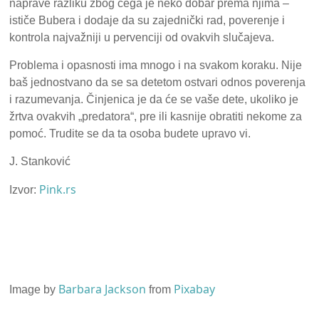
naprave razliku zbog čega je neko dobar prema njima –
ističe Bubera i dodaje da su zajednički rad, poverenje i
kontrola najvažniji u pervenciji od ovakvih slučajeva.
Problema i opasnosti ima mnogo i na svakom koraku. Nije
baš jednostvano da se sa detetom ostvari odnos poverenja
i razumevanja. Činjenica je da će se vaše dete, ukoliko je
žrtva ovakvih „predatora“, pre ili kasnije obratiti nekome za
pomoć. Trudite se da ta osoba budete upravo vi.
J. Stanković
Pink.rs
Izvor:
Barbara Jackson
Pixabay
Image by
from