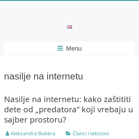
Skip
to
content
Bubera
Specijalistička
Menu
ordinacija
iz
oblasti
psihijatrije
nasilje na internetu
Nasilje na internetu: kako zaštititi
dete od „predatora“ koji vrebaju u
sajber prostoru?
Aleksandra Bubera
Članci i tekstovi