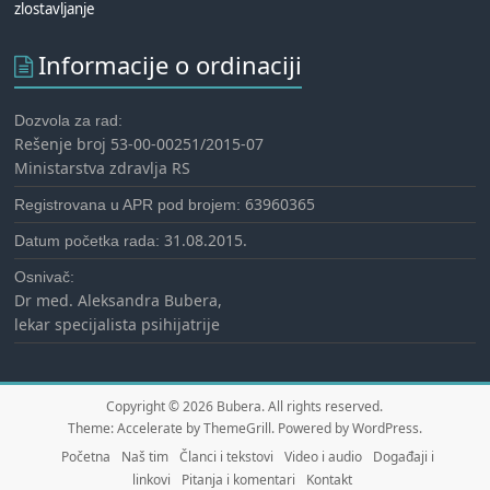
zlostavljanje
Informacije o ordinaciji
Dozvola za rad:
Rešenje broj 53-00-00251/2015-07
Ministarstva zdravlja RS
63960365
Registrovana u APR pod brojem:
31.08.2015.
Datum početka rada:
Osnivač:
Dr med. Aleksandra Bubera,
lekar specijalista psihijatrije
Copyright © 2026
Bubera
. All rights reserved.
Theme:
Accelerate
by ThemeGrill. Powered by
WordPress
.
Početna
Naš tim
Članci i tekstovi
Video i audio
Događaji i
linkovi
Pitanja i komentari
Kontakt