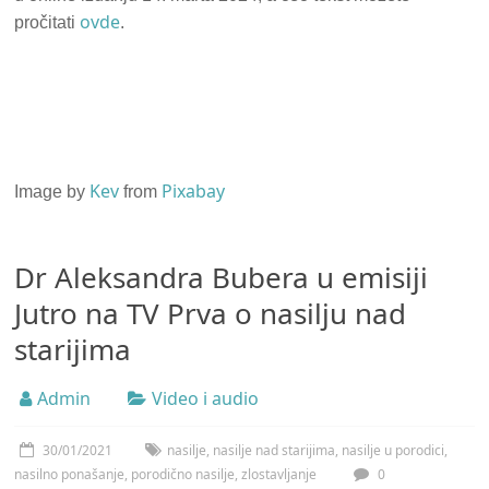
ovde
pročitati
.
Kev
Pixabay
Image by
from
Dr Aleksandra Bubera u emisiji
Jutro na TV Prva o nasilju nad
starijima
Admin
Video i audio
30/01/2021
nasilje
,
nasilje nad starijima
,
nasilje u porodici
,
nasilno ponašanje
,
porodično nasilje
,
zlostavljanje
0