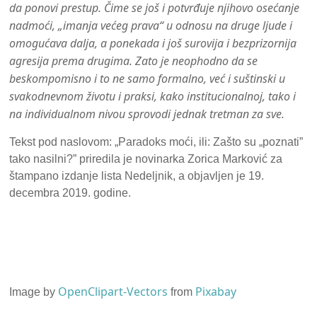
da ponovi prestup. Čime se još i potvrđuje njihovo osećanje
nadmoći, „imanja većeg prava“ u odnosu na druge ljude i
omogućava dalja, a ponekada i još surovija i bezprizornija
agresija prema drugima. Zato je neophodno da se
beskompomisno i to ne samo formalno, već i suštinski u
svakodnevnom životu i praksi, kako institucionalnoj, tako i
na individualnom nivou sprovodi jednak tretman za sve.
Tekst pod naslovom: „Paradoks moći, ili: Zašto su „poznati”
tako nasilni?” priredila je novinarka Zorica Marković za
štampano izdanje lista Nedeljnik, a objavljen je 19.
decembra 2019. godine.
OpenClipart-Vectors
Pixabay
Image by
from