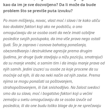
kao da im je sve dozvoljeno? Da li može da bude
problem što se previše puta izvuku?
Po mom mišljenju, novac, vlast moć i slava i te kako utiču
kao dodatni faktori koji ako ne podstiču, a ono
omogućavaju da se osoba oseti da neće imati ozbiljne
posledice svojih postupaka, da ima više prava nego ostali
ljudi. Što je zapravo i osnova bahatog ponašanja,
obezvređivanja i destruktivne agresije prema drugim
ljudima, jer druge ljude stavljaju u nižu poziciju, smatrajući
da su manje vredni, a samim tim i da imaju manje prava od
njih samih. Jedini izuzeci su osobe za koje procene da su
moćnije od njih, ili da na neki način od njih zavise. Prema
njima se mogu ponašati sa poštovanjem,
strahopoštovanjem, ili čak snishodljivo. Na žalost svedoci
smo da su slava, moć i bogatstvo faktori koji u većini
zemalja u svetu omogućavaju da se osoba izvuče od
posledica, ili da one budu toliko blage da je ne sprečavaju