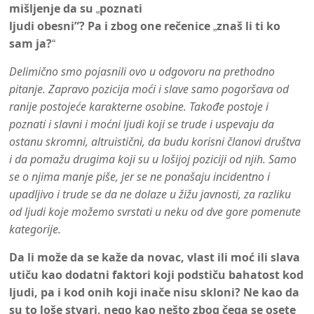
mišljenje da su
poznati
„
ljudi obesni”? Pa i zbog one rečenice
znaš li ti ko
„
sam ja?
“
Delimično smo pojasnili ovo u odgovoru na prethodno
pitanje. Zapravo pozicija moći i slave samo pogoršava od
ranije postojeće karakterne osobine. Takođe postoje i
poznati i slavni i moćni ljudi koji se trude i uspevaju da
ostanu skromni, altruistični, da budu korisni članovi društva
i da pomažu drugima koji su u lošijoj poziciji od njih. Samo
se o njima manje piše, jer se ne ponašaju incidentno i
upadljivo i trude se da ne dolaze u žižu javnosti, za razliku
od ljudi koje možemo svrstati u neku od dve gore pomenute
kategorije.
Da li može da se kaže da novac, vlast ili moć ili slava
utiču kao dodatni faktori koji podstiču bahatost kod
ljudi, pa i kod onih koji inače nisu skloni? Ne kao da
su to loše stvari, nego kao nešto zbog čega se osete