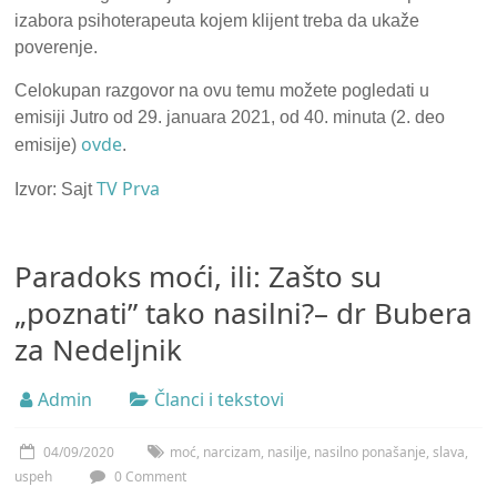
izabora psihoterapeuta kojem klijent treba da ukaže
poverenje.
Celokupan razgovor na ovu temu možete pogledati u
emisiji Jutro od 29. januara 2021, od 40. minuta (2. deo
ovde
emisije)
.
TV Prva
Izvor: Sajt
Paradoks moći, ili: Zašto su
„poznati” tako nasilni?– dr Bubera
za Nedeljnik
Admin
Članci i tekstovi
04/09/2020
moć
,
narcizam
,
nasilje
,
nasilno ponašanje
,
slava
,
uspeh
0 Comment