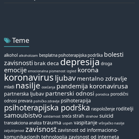
Teme
bolesti
alkohol
besplatna psihoterapijska podrška
alkoholizam
depresija
zavisnosti
brak
deca
droga
emocije
korona
emocionalna pismenost
izgled
koronavirus
ljubav
mentalno zdravlje
nasilje
pandemija koronavirusa
mladi
osećanja
partnerski odnosi
partnerska ljubav
porodični
porodica
psihoterapija
odnosi
prevara
psihičko zdravlje
psihoterapijska podrška
roditelji
raspoloženje
samoubistvo
suicid
strah
sreća
solidarnost
strahovi
trauma
vaspitanje
transakciona analiza
uspeh
vršnjačko nasilje
zavisnost
zavisnost od informaciono-
zaljubljenost
komunikacionih tehnologija
zavisnost od interneta