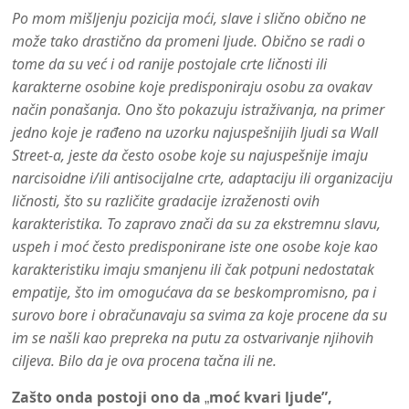
Po mom mišljenju pozicija moći, slave i slično obično ne
može tako drastično da promeni ljude. Obično se radi o
tome da su već i od ranije postojale crte ličnosti ili
karakterne osobine koje predisponiraju osobu za ovakav
način ponašanja. Ono što pokazuju istraživanja, na primer
jedno koje je rađeno na uzorku najuspešnijih ljudi sa Wall
Street-a, jeste da često osobe koje su najuspešnije imaju
narcisoidne i/ili antisocijalne crte, adaptaciju ili organizaciju
ličnosti, što su različite gradacije izraženosti ovih
karakteristika. To zapravo znači da su za ekstremnu slavu,
uspeh i moć često predisponirane iste one osobe koje kao
karakteristiku imaju smanjenu ili čak potpuni nedostatak
empatije, što im omogućava da se beskompromisno, pa i
surovo bore i obračunavaju sa svima za koje procene da su
im se našli kao prepreka na putu za ostvarivanje njihovih
ciljeva. Bilo da je ova procena tačna ili ne.
Zašto onda postoji ono da
moć kvari ljude”,
„