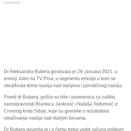
Comment
Dr Aleksandra Bubera gostovala je 29. januara 2021. u
emisiji Jutro na TV Prva, u segmentu emisije u kom se
obrađivala tema nasilja nad starijima i porodičnog nasilja.
Pored dr Bubera, gošće su bile i poverenica za zaštitu
ravnopravnosti Brankica Janković i Nataša Todorović iz
Crvenog krsta Srbije, koje su govorile o rezultatima
istraživanja nasilja nad starijim ženama.
Dr Bubera govorila je i o čemu treba voditi računa prilikom