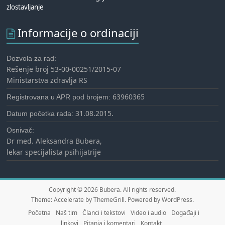
zlostavljanje
Informacije o ordinaciji
Dozvola za rad:
Rešenje broj 53-00-00251/2015-07
Ministarstva zdravlja RS
63960365
Registrovana u APR pod brojem:
31.08.2015.
Datum početka rada:
Osnivač:
Dr med. Aleksandra Bubera,
lekar specijalista psihijatrije
Copyright © 2026
Bubera
. All rights reserved.
Theme:
Accelerate
by ThemeGrill. Powered by
WordPress
.
Početna
Naš tim
Članci i tekstovi
Video i audio
Događaji i
linkovi
Pitanja i komentari
Kontakt