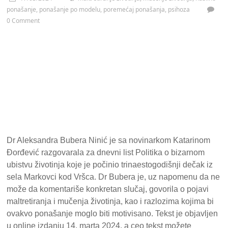
ponašanje
,
ponašanje po modelu
,
poremećaj ponašanja
,
psihoza
0 Comment
Dr Aleksandra Bubera Ninić je sa novinarkom Katarinom
Đorđević razgovarala za dnevni list Politika o bizarnom
ubistvu životinja koje je počinio trinaestogodišnji dečak iz
sela Markovci kod Vršca. Dr Bubera je, uz napomenu da ne
može da komentariše konkretan slučaj, govorila o pojavi
maltretiranja i mučenja životinja, kao i razlozima kojima bi
ovakvo ponašanje moglo biti motivisano. Tekst je objavljen
u online izdanju 14. marta 2024, a ceo tekst možete