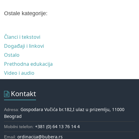
Ostale kategorije:
Članci i tekstovi
Događaji i linkovi
Ostalo
Prethodna edukacija
Video i audio
Kontakt
Gospodara Vučića br.182,I ulaz u prizemlju, 11000
Adresa:
Beograd
+381 (0) 64 13 76 14 4
Mobilni telefon:
ordinacija@bubera.rs
Email: