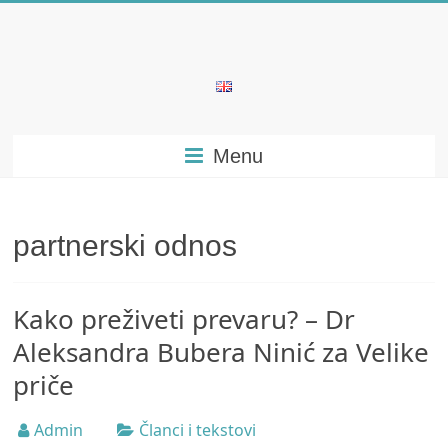
Skip
to
content
Bubera
Specijalistička
Menu
ordinacija
iz
oblasti
psihijatrije
partnerski odnos
Kako preživeti prevaru? – Dr
Aleksandra Bubera Ninić za Velike
priče
Admin
Članci i tekstovi