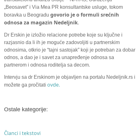
„Beosavet” i Via Mea PR konsultantske usluge, tokom
govorio je o formuli srećnih
boravka u Beogradu
odnosa za magazin Nedeljnik
.
Dr Erskin je izložio relacione potrebe koje su ključne i
razjasnio da li ih je moguće zadovoljiti u partnerskim
odnosima, otkrio je “tajni sastojak” koji je potreban za dobar
odnos, a dao je i savet za unapređenje odnosa sa
partnerom i odnosa roditelja sa decom.
Intervju sa dr Erskinom je objavljen na portalu Nedeljnik.rs i
ovde.
možete ga pročitati
Ostale kategorije:
Članci i tekstovi