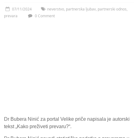
07/11/2024
neverstvo
,
partnerska ljubav
,
partnerski odnos
,
prevara
0 Comment
Dr Bubera Ninić za portal Velike priče napisala je autorski
tekst „Kako preživeti prevaru?“.