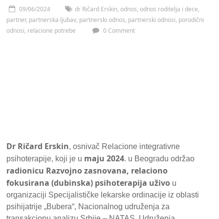
09/06/2024
dr Ričard Erskin
,
odnos
,
odnos roditelja i dece
,
partner
,
partnerska ljubav
,
partnerski odnos
,
partnerski odnosi
,
porodični
odnosi
,
relacione potrebe
0 Comment
Dr Ričard Erskin
, osnivač Relacione integrativne
maju 2024
psihoterapije, koji je u
. u Beogradu održao
radionicu Razvojno zasnovana, relaciono
fokusirana (dubinska) psihoterapija
uživo
u
organizaciji Specijalističke lekarske ordinacije iz oblasti
psihijatrije „Bubera“, Nacionalnog udruženja za
transakcionu analizu Srbije – NATAS, Udruženja