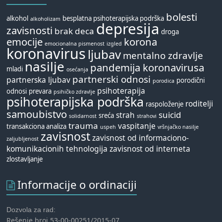
bolesti
alkohol
besplatna psihoterapijska podrška
alkoholizam
depresija
zavisnosti
brak
deca
droga
emocije
korona
emocionalna pismenost
izgled
koronavirus
ljubav
mentalno zdravlje
nasilje
pandemija koronavirusa
mladi
osećanja
partnerski odnosi
partnerska ljubav
porodični
porodica
psihoterapija
odnosi
prevara
psihičko zdravlje
psihoterapijska podrška
roditelji
raspoloženje
samoubistvo
suicid
strah
sreća
solidarnost
strahovi
trauma
vaspitanje
transakciona analiza
uspeh
vršnjačko nasilje
zavisnost
zavisnost od informaciono-
zaljubljenost
komunikacionih tehnologija
zavisnost od interneta
zlostavljanje
Informacije o ordinaciji
Dozvola za rad:
Rešenje broj 53-00-00251/2015-07