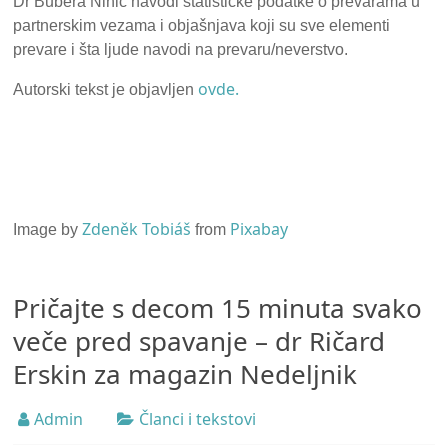
Dr Bubera Ninić navodi statističke podatke o prevarama u
partnerskim vezama i objašnjava koji su sve elementi
prevare i šta ljude navodi na prevaru/neverstvo.
ovde.
Autorski tekst je objavljen
Zdeněk Tobiáš
Pixabay
Image by
from
Pričajte s decom 15 minuta svako
veče pred spavanje – dr Ričard
Erskin za magazin Nedeljnik
Admin
Članci i tekstovi