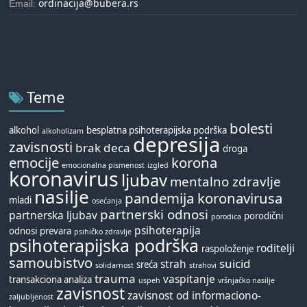
ordinacija@bubera.rs
Email:
Teme
bolesti
alkohol
besplatna psihoterapijska podrška
alkoholizam
depresija
zavisnosti
brak
deca
droga
emocije
korona
emocionalna pismenost
izgled
koronavirus
ljubav
mentalno zdravlje
nasilje
pandemija koronavirusa
mladi
osećanja
partnerski odnosi
partnerska ljubav
porodični
porodica
psihoterapija
odnosi
prevara
psihičko zdravlje
psihoterapijska podrška
roditelji
raspoloženje
samoubistvo
suicid
strah
sreća
solidarnost
strahovi
trauma
vaspitanje
transakciona analiza
uspeh
vršnjačko nasilje
zavisnost
zavisnost od informaciono-
zaljubljenost