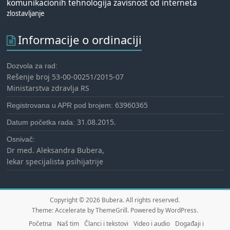
komunikacionih tehnologija
zavisnost od interneta
zlostavljanje
Informacije o ordinaciji
Dozvola za rad:
Rešenje broj 53-00-00251/2015-07
Ministarstva zdravlja RS
63960365
Registrovana u APR pod brojem:
31.08.2015.
Datum početka rada:
Osnivač:
Dr med. Aleksandra Bubera,
lekar specijalista psihijatrije
Copyright © 2026
Bubera
. All rights reserved.
Theme:
Accelerate
by ThemeGrill. Powered by
WordPress
.
Početna
Naš tim
Članci i tekstovi
Video i audio
Događaji i