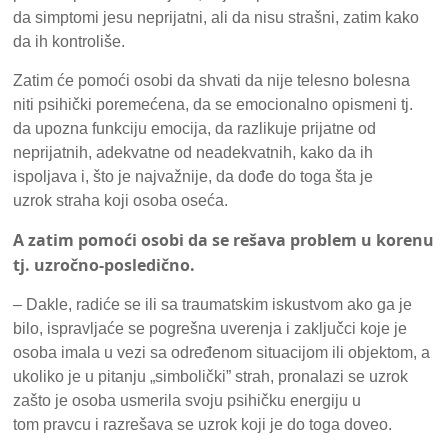
da simptomi jesu neprijatni, ali da nisu strašni, zatim kako
da ih kontroliše.
Zatim će pomoći osobi da shvati da nije telesno bolesna
niti psihički poremećena, da se emocionalno opismeni tj.
da upozna funkciju emocija, da razlikuje prijatne od
neprijatnih, adekvatne od neadekvatnih, kako da ih
ispoljava i, što je najvažnije, da dođe do toga šta je
uzrok straha koji osoba oseća.
A zatim pomoći osobi da se rešava problem u korenu
tj. uzročno-posledično.
– Dakle, radiće se ili sa traumatskim iskustvom ako ga je
bilo, ispravljaće se pogrešna uverenja i zaključci koje je
osoba imala u vezi sa određenom situacijom ili objektom, a
ukoliko je u pitanju „simbolički” strah, pronalazi se uzrok
zašto je osoba usmerila svoju psihičku energiju u
tom pravcu i razrešava se uzrok koji je do toga doveo.