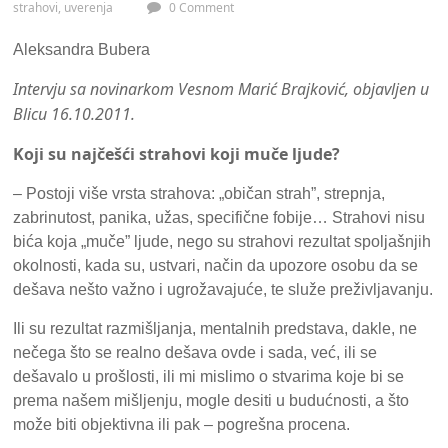
strahovi
,
uverenja
0 Comment
Aleksandra Bubera
Intervju sa novinarkom Vesnom Marić Brajković, objavljen u
Blicu 16.10.2011.
Koji su najčešći strahovi koji muče ljude?
– Postoji više vrsta strahova: „običan strah”, strepnja,
zabrinutost, panika, užas, specifične fobije… Strahovi nisu
bića koja „muče” ljude, nego su strahovi rezultat spoljašnjih
okolnosti, kada su, ustvari, način da upozore osobu da se
dešava nešto važno i ugrožavajuće, te služe preživljavanju.
Ili su rezultat razmišljanja, mentalnih predstava, dakle, ne
nečega što se realno dešava ovde i sada, već, ili se
dešavalo u prošlosti, ili mi mislimo o stvarima koje bi se
prema našem mišljenju, mogle desiti u budućnosti, a što
može biti objektivna ili pak – pogrešna procena.