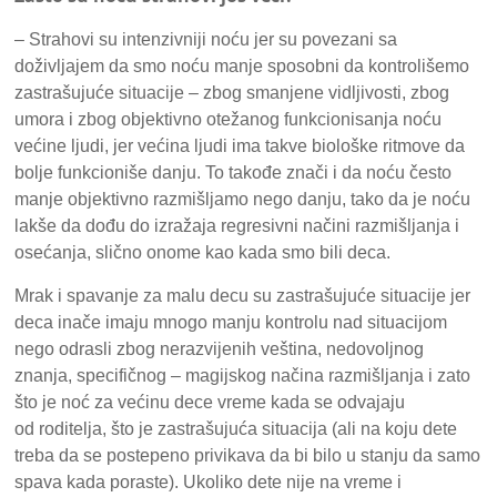
– Strahovi su intenzivniji noću jer su povezani sa
doživljajem da smo noću manje sposobni da kontrolišemo
zastrašujuće situacije – zbog smanjene vidljivosti, zbog
umora i zbog objektivno otežanog funkcionisanja noću
većine ljudi, jer većina ljudi ima takve biološke ritmove da
bolje funkcioniše danju. To takođe znači i da noću često
manje objektivno razmišljamo nego danju, tako da je noću
lakše da dođu do izražaja regresivni načini razmišljanja i
osećanja, slično onome kao kada smo bili deca.
Mrak i spavanje za malu decu su zastrašujuće situacije jer
deca inače imaju mnogo manju kontrolu nad situacijom
nego odrasli zbog nerazvijenih veština, nedovoljnog
znanja, specifičnog – magijskog načina razmišljanja i zato
što je noć za većinu dece vreme kada se odvajaju
od roditelja, što je zastrašujuća situacija (ali na koju dete
treba da se postepeno privikava da bi bilo u stanju da samo
spava kada poraste). Ukoliko dete nije na vreme i