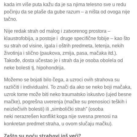
kada im više puta kažu da je sa njima telesno sve u redu
počinju da se plaše da gube razum – a ništa od ovoga nije
tačno.
Nije redak strah od malog i zatvorenog prostora –
klaustrofobija, a postoje i druge specifične fobije – kao što
su strah od visine, igala i oštrih predmeta, letenja, nekih
životinja i slično (paukova, zmija, pasa, mačaka itd.).
Takođe, dosta učestao je i strah da je osoba obolela od
neke bolesti tj. hipohondrija.
Možemo se bojati bilo čega, a uzroci ovih strahova su
različiti i individualni. To znači da ako se neko boji mačaka,
uzrok tome može biti neko traumatsko iskustvo (ujed besne
mačke), pogrešna uverenja (mačke su prenosioci teških i
neizlečivih bolesti) ili „simbolički strah” (osoba
neki nerazrešen konflikt koga nije svesna prenosi na
konkretan predmet straha, u ovom slučaju mačku).
Zašto su noću strahovi još veći?