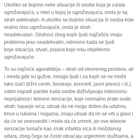
Ukoliko se bojimo neke situacije ili osobe koja je zaista
ugrožavajuća, u meri u kojoj je ugrožavajuća, onda je taj
strah adekvatan. A ukoliko se bojimo situacija ili osoba koje
realno nisu ugrožavajuće, onda je strah
neadekvatan. Strahovi zbog kojih ljudi najčešće imaju
problema jesu neadekvatni, odnosno kada se ljudi
boje situacija, stvari, pojava koje nisu objektivno
ugrožavajuće.
To su najčeće agorafobija – strah od otvorenog prostora, ali
i mesta gde su gužve, mnogo ljudi i sa kojih se ne može
lako izaći (tržni centri, bioskopi, koncerti, javni prevoz i sl.),
zatim napadi panike kada osobe doživljavaju intenzivnu
neprijatnost i telesne senzacije, koje normalno prate svaki
strah: lupanje srca, utisak da ne mogu dobro da udahnu,
trnce u rukama i nogama, imaju utisak da im se vrti u glavi i
da će se onesvestiti i misle da će umreti, jer ove telesne
senzacije tumače kao znak infarkta srca ili moždanog
udara, zbog čega se često obraćaju urgentnim službama, a