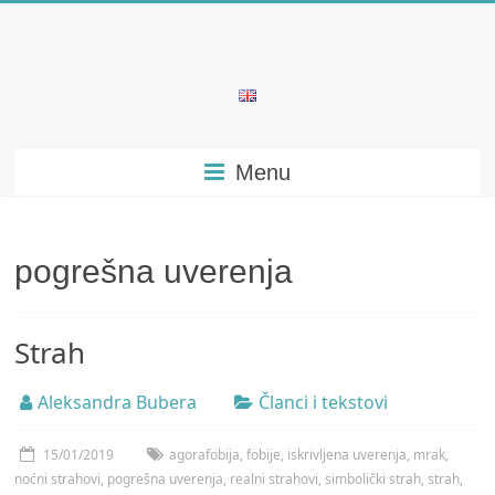
Skip
to
content
Bubera
Specijalistička
Menu
ordinacija
iz
oblasti
psihijatrije
pogrešna uverenja
Strah
Aleksandra Bubera
Članci i tekstovi
15/01/2019
agorafobija
,
fobije
,
iskrivljena uverenja
,
mrak
,
noćni strahovi
,
pogrešna uverenja
,
realni strahovi
,
simbolički strah
,
strah
,