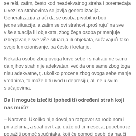
se reši, zatim, često kod neadekvatnog straha i poremećaja
u vezi sa strahovima se javlja generalizacija.
Generalizacija znači da se osoba prvobitno boji
jedne situacije, a zatim se ovi strahovi „proširuju” na sve
više situacija ili objekata, zbog čega osoba primenjuje
izbegavanje sve više situacija ili objekata, sužavajući tako
svoje funkcionisanje, pa često i kretanje.
Nekada osobe zbog ovoga krive sebe i smatraju ne samo
da njihov strah nije adekvatan, već da one same zbog toga
nisu adekvatne, tj. ukoliko procene zbog ovoga sebe manje
vrednima, to može biti uvod u depresiju, ali ne u svim
slučajevima.
Da li moguće izlečiti (pobediti) određeni strah koji
nas muči?
– Naravno. Ukoliko nije dovoljan razgovor sa rodbinom i
prijateljima, a strahovi traju duže od tri meseca, potrebno je
potražiti pomoć stručnjaka, koji će pomoći osobi da nauči