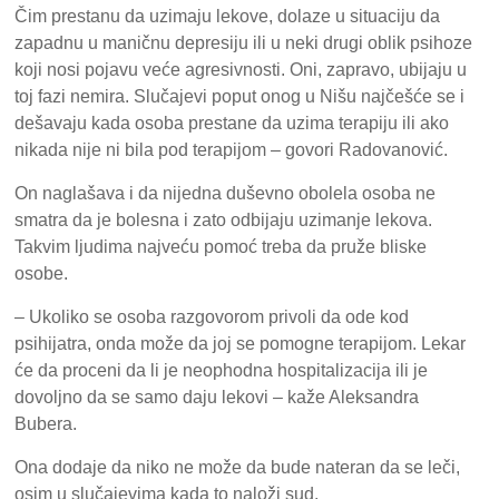
Čim prestanu da uzimaju lekove, dolaze u situaciju da
zapadnu u maničnu depresiju ili u neki drugi oblik psihoze
koji nosi pojavu veće agresivnosti. Oni, zapravo, ubijaju u
toj fazi nemira. Slučajevi poput onog u Nišu najčešće se i
dešavaju kada osoba prestane da uzima terapiju ili ako
nikada nije ni bila pod terapijom – govori Radovanović.
On naglašava i da nijedna duševno obolela osoba ne
smatra da je bolesna i zato odbijaju uzimanje lekova.
Takvim ljudima najveću pomoć treba da pruže bliske
osobe.
– Ukoliko se osoba razgovorom privoli da ode kod
psihijatra, onda može da joj se pomogne terapijom. Lekar
će da proceni da li je neophodna hospitalizacija ili je
dovoljno da se samo daju lekovi – kaže Aleksandra
Bubera.
Ona dodaje da niko ne može da bude nateran da se leči,
osim u slučajevima kada to naloži sud.