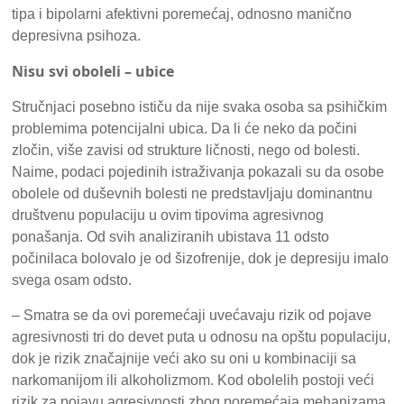
tipa i bipolarni afektivni poremećaj, odnosno manično
depresivna psihoza.
Nisu svi oboleli – ubice
Stručnjaci posebno ističu da nije svaka osoba sa psihičkim
problemima potencijalni ubica. Da li će neko da počini
zločin, više zavisi od strukture ličnosti, nego od bolesti.
Naime, podaci pojedinih istraživanja pokazali su da osobe
obolele od duševnih bolesti ne predstavljaju dominantnu
društvenu populaciju u ovim tipovima agresivnog
ponašanja. Od svih analiziranih ubistava 11 odsto
počinilaca bolovalo je od šizofrenije, dok je depresiju imalo
svega osam odsto.
– Smatra se da ovi poremećaji uvećavaju rizik od pojave
agresivnosti tri do devet puta u odnosu na opštu populaciju,
dok je rizik značajnije veći ako su oni u kombinaciji sa
narkomanijom ili alkoholizmom. Kod obolelih postoji veći
rizik za pojavu agresivnosti zbog poremećaja mehanizama