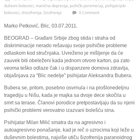
duševni bolesnici
,
manična depresija
,
psihički poremećaji
,
psihijatrijski
bolesnici
,
shizofrenija
,
šizofrenija
0 Comment
Marko Petković, Blic, 03.07.2011.
BEOGRAD – Građani Srbije zbog stida i straha od
diskriminacije nerado rešavaju svoje psihičke probleme
odlaskom kod stručnjaka. Uvreženo je mišljenje da će
zauvek biti obeleženi kada jednom otvore karton, pa zato
veoma teško odlaze čak i u dispanzere domova zdravlja,
objašnjava za “Blic nedelje” psihijatar Aleksandra Bubera.
Bubera se, pritom, posebno osvrnula i na prošlonedeljnu
tragediju u Nišu, kada je majka sa dvoje dece skočila u
smrt sa terase. Članovi porodice pretpostavljaju da su njeni
psihički problemi verovatno izazvani bolešću sina.
Psihijatar Milan Milić smatra da na agresivno i
autoagresivno ponašanje, kad je reč o uzrocima koji leže u
duševnim bolestima, najviše utiču šizofrenija paranoidnog