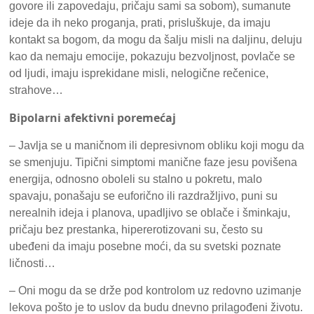
govore ili zapovedaju, pričaju sami sa sobom), sumanute
ideje da ih neko proganja, prati, prisluškuje, da imaju
kontakt sa bogom, da mogu da šalju misli na daljinu, deluju
kao da nemaju emocije, pokazuju bezvoljnost, povlače se
od ljudi, imaju isprekidane misli, nelogične rečenice,
strahove…
Bipolarni afektivni poremećaj
– Javlja se u maničnom ili depresivnom obliku koji mogu da
se smenjuju. Tipični simptomi manične faze jesu povišena
energija, odnosno oboleli su stalno u pokretu, malo
spavaju, ponašaju se euforično ili razdražljivo, puni su
nerealnih ideja i planova, upadljivo se oblače i šminkaju,
pričaju bez prestanka, hipererotizovani su, često su
ubeđeni da imaju posebne moći, da su svetski poznate
ličnosti…
– Oni mogu da se drže pod kontrolom uz redovno uzimanje
lekova pošto je to uslov da budu dnevno prilagođeni životu.