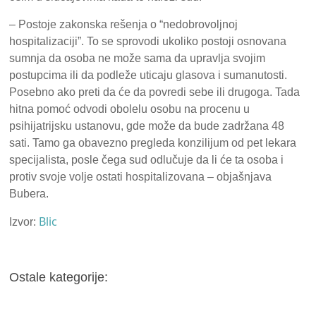
– Postoje zakonska rešenja o “nedobrovoljnoj
hospitalizaciji”. To se sprovodi ukoliko postoji osnovana
sumnja da osoba ne može sama da upravlja svojim
postupcima ili da podleže uticaju glasova i sumanutosti.
Posebno ako preti da će da povredi sebe ili drugoga. Tada
hitna pomoć odvodi obolelu osobu na procenu u
psihijatrijsku ustanovu, gde može da bude zadržana 48
sati. Tamo ga obavezno pregleda konzilijum od pet lekara
specijalista, posle čega sud odlučuje da li će ta osoba i
protiv svoje volje ostati hospitalizovana – objašnjava
Bubera.
Blic
Izvor:
Ostale kategorije: