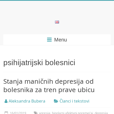
Skip
to
content
Bubera
Specijalistička
Menu
ordinacija
iz
oblasti
psihijatrije
psihijatrijski bolesnici
Stanja maničnih depresija od
bolesnika za tren prave ubicu
Aleksandra Bubera
Članci i tekstovi
16/01/2019
agresija
,
bipolarni afektivni poremećaj
,
depresija
,