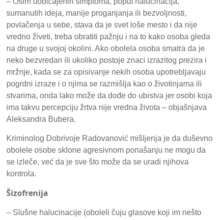
– Osim uobičajenih simptoma, poput halucinacija,
sumanutih ideja, manije proganjanja ili bezvoljnosti,
povlačenja u sebe, stava da je svet loše mesto i da nije
vredno živeti, treba obratiti pažnju i na to kako osoba gleda
na druge u svojoj okolini. Ako obolela osoba smatra da je
neko bezvredan ili ukoliko postoje znaci izrazitog prezira i
mržnje, kada se za opisivanje nekih osoba upotrebljavaju
pogrdni izraze i o njima se razmišlja kao o životinjama ili
stvarima, onda lako može da dođe do ubistva jer osobi koja
ima takvu percepciju žrtva nije vredna života – objašnjava
Aleksandra Bubera.
Kriminolog Dobrivoje Radovanović mišljenja je da duševno
obolele osobe sklone agresivnom ponašanju ne mogu da
se izleče, već da je sve što može da se uradi njihova
kontrola.
Šizofrenija
– Slušne halucinacije (oboleli čuju glasove koji im nešto