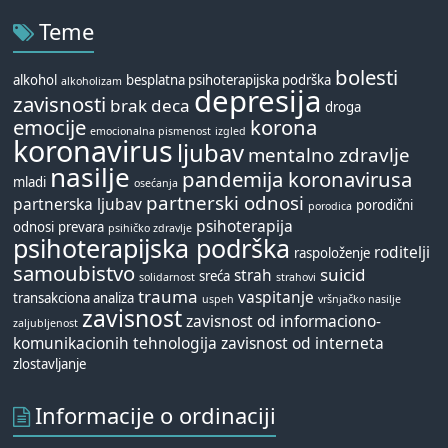
Teme
bolesti
alkohol
besplatna psihoterapijska podrška
alkoholizam
depresija
zavisnosti
brak
deca
droga
emocije
korona
emocionalna pismenost
izgled
koronavirus
ljubav
mentalno zdravlje
nasilje
pandemija koronavirusa
mladi
osećanja
partnerski odnosi
partnerska ljubav
porodični
porodica
psihoterapija
odnosi
prevara
psihičko zdravlje
psihoterapijska podrška
roditelji
raspoloženje
samoubistvo
suicid
strah
sreća
solidarnost
strahovi
trauma
vaspitanje
transakciona analiza
uspeh
vršnjačko nasilje
zavisnost
zavisnost od informaciono-
zaljubljenost
komunikacionih tehnologija
zavisnost od interneta
zlostavljanje
Informacije o ordinaciji