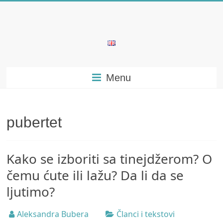
Skip
to
content
Bubera
Specijalistička
Menu
ordinacija
iz
oblasti
psihijatrije
pubertet
Kako se izboriti sa tinejdžerom? O
čemu ćute ili lažu? Da li da se
ljutimo?
Aleksandra Bubera
Članci i tekstovi