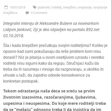
16/01/2019
pubertet
,
roditelji
,
tinejdžeri
,
vaspitanje
,
vaspitanje
tinejdžera
0 Comment
Integralni intervju dr Aleksandre Bubere sa novinarkom
Lidijom Janković, čiji je deo objavljen na portalu B92.net
03.10.2018.
Šta i kada tinejdžeri prećutkuju svojim roditeljima? Koliko je
opasno kad sami pokušavaju da reše problem kom nisu
dorasli? Niz je pitanja u ovom osetljivom uzrastu i neretko
roditelji nisu sigurni kako da reguju. Stručnjaci kažu da
treba da ih razumeju i mnogo da razgovaraju, a ukoliko ih
uhvate u laži, da zajedno odrede konsekvence za
konkretan postupak.
Tokom odrastanja naša deca se sreću sa prvim
životnim izazovima, razočaranjima, ljubavima,
uspesima i neuspesima. Do koje mere roditelji treba
da se “mešaju” odnosno treba li da insistira da im