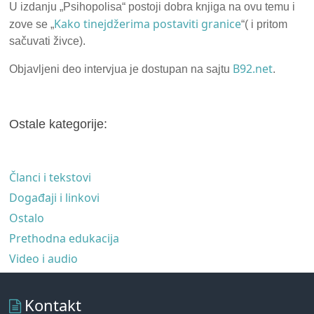
U izdanju „Psihopolisa“ postoji dobra knjiga na ovu temu i
Kako tinejdžerima postaviti granice
zove se „
“( i pritom
sačuvati živce).
B92.net
Objavljeni deo intervjua je dostupan na sajtu
.
Ostale kategorije:
Članci i tekstovi
Događaji i linkovi
Ostalo
Prethodna edukacija
Video i audio
Kontakt