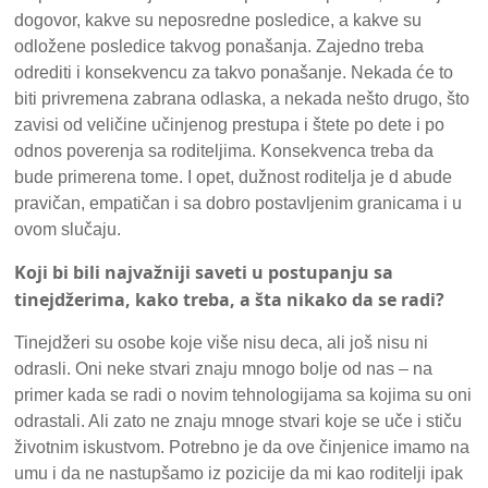
dogovor, kakve su neposredne posledice, a kakve su
odložene posledice takvog ponašanja. Zajedno treba
odrediti i konsekvencu za takvo ponašanje. Nekada će to
biti privremena zabrana odlaska, a nekada nešto drugo, što
zavisi od veličine učinjenog prestupa i štete po dete i po
odnos poverenja sa roditeljima. Konsekvenca treba da
bude primerena tome. I opet, dužnost roditelja je d abude
pravičan, empatičan i sa dobro postavljenim granicama i u
ovom slučaju.
Koji bi bili najvažniji saveti u postupanju sa
tinejdžerima, kako treba, a šta nikako da se radi?
Tinejdžeri su osobe koje više nisu deca, ali još nisu ni
odrasli. Oni neke stvari znaju mnogo bolje od nas – na
primer kada se radi o novim tehnologijama sa kojima su oni
odrastali. Ali zato ne znaju mnoge stvari koje se uče i stiču
životnim iskustvom. Potrebno je da ove činjenice imamo na
umu i da ne nastupšamo iz pozicije da mi kao roditelji ipak