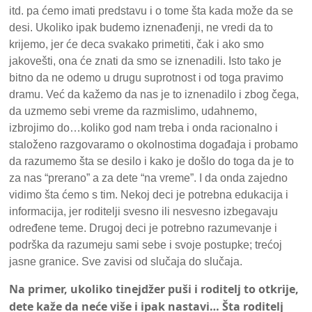
itd. pa ćemo imati predstavu i o tome šta kada može da se
desi. Ukoliko ipak budemo iznenađenji, ne vredi da to
krijemo, jer će deca svakako primetiti, čak i ako smo
jakovešti, ona će znati da smo se iznenadili. Isto tako je
bitno da ne odemo u drugu suprotnost i od toga pravimo
dramu. Već da kažemo da nas je to iznenadilo i zbog čega,
da uzmemo sebi vreme da razmislimo, udahnemo,
izbrojimo do…koliko god nam treba i onda racionalno i
staloženo razgovaramo o okolnostima događaja i probamo
da razumemo šta se desilo i kako je došlo do toga da je to
za nas “prerano” a za dete “na vreme”. I da onda zajedno
vidimo šta ćemo s tim. Nekoj deci je potrebna edukacija i
informacija, jer roditelji svesno ili nesvesno izbegavaju
određene teme. Drugoj deci je potrebno razumevanje i
podrška da razumeju sami sebe i svoje postupke; trećoj
jasne granice. Sve zavisi od slučaja do slučaja.
Na primer, ukoliko tinejdžer puši i roditelj to otkrije,
dete kaže da neće više i ipak nastavi… Šta roditelj