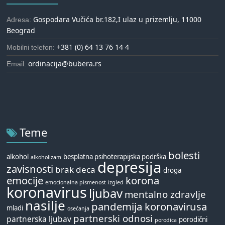
Gospodara Vučića br.182,I ulaz u prizemlju, 11000
Adresa:
Beograd
+381 (0) 64 13 76 14 4
Mobilni telefon:
ordinacija@bubera.rs
Email:
Teme
bolesti
alkohol
besplatna psihoterapijska podrška
alkoholizam
depresija
zavisnosti
brak
deca
droga
emocije
korona
emocionalna pismenost
izgled
koronavirus
ljubav
mentalno zdravlje
nasilje
pandemija koronavirusa
mladi
osećanja
partnerski odnosi
partnerska ljubav
porodični
porodica