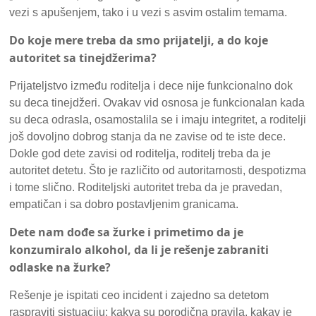
vezi s apušenjem, tako i u vezi s asvim ostalim temama.
Do koje mere treba da smo prijatelji, a do koje
autoritet sa tinejdžerima?
Prijateljstvo između roditelja i dece nije funkcionalno dok
su deca tinejdžeri. Ovakav vid osnosa je funkcionalan kada
su deca odrasla, osamostalila se i imaju integritet, a roditelji
još dovoljno dobrog stanja da ne zavise od te iste dece.
Dokle god dete zavisi od roditelja, roditelj treba da je
autoritet detetu. Što je različito od autoritarnosti, despotizma
i tome slično. Roditeljski autoritet treba da je pravedan,
empatičan i sa dobro postavljenim granicama.
Dete nam dođe sa žurke i primetimo da je
konzumiralo alkohol, da li je rešenje zabraniti
odlaske na žurke?
Rešenje je ispitati ceo incident i zajedno sa detetom
raspraviti sistuaciju: kakva su porodična pravila, kakav je