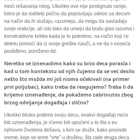
moći rešavanja istog. Ukoliko ovo nije postignuto ranije,
bitno je da roditelji počnu da popravljaju odnos sa decom
na način da ih slušaju, razumeju, da mogu da savladaju
svoje reakcije, ali isto tako da umeju da budu glas razuma i
konstruktivne kritike kada je to potrebno, na način koji će
detetu pomoći da iz svoje greške nauči, a ne da s eoseća
postiđeno, poniženo itd.
Neretko se iznenadimo kako su brzo deca porasla i
kad u tom kontekstu od njih čujemo da se već desilo
nešto što možda mi još nismo očekivali (na primer
prvi poljubac), kako treba da reagujemo? Treba li da
krijemo iznenađenje, da pokažemo zabrinutos zbog
brzog odvijanja događaja i slično?
Ukoliko blisko pratimo svoju decu, ovakvi događaji neće
biti uznenađenja, je rćemo biti upućeni u to šta s eu
njihovim životima dešava, s kim se druže, kako provode
vreme, koje se teme “vrte” u društvu, šta rade druga deca