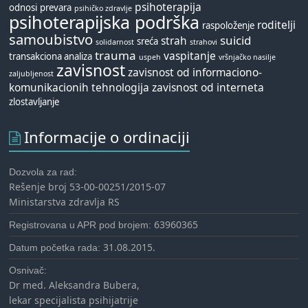
psihoterapija
odnosi
prevara
psihičko zdravlje
psihoterapijska podrška
roditelji
raspoloženje
samoubistvo
suicid
strah
sreća
solidarnost
strahovi
trauma
vaspitanje
transakciona analiza
uspeh
vršnjačko nasilje
zavisnost
zavisnost od informaciono-
zaljubljenost
komunikacionih tehnologija
zavisnost od interneta
zlostavljanje
Informacije o ordinaciji
Dozvola za rad:
Rešenje broj 53-00-00251/2015-07
Ministarstva zdravlja RS
63960365
Registrovana u APR pod brojem:
31.08.2015.
Datum početka rada:
Osnivač:
Dr med. Aleksandra Bubera,
lekar specijalista psihijatrije