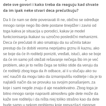
dete sve govori i kako treba da reaguju kad shvate
da im ipak neke stvari deca prećutkuju?
Da li će nam se dete poveravati ili ne, obično se određuje
mnogo ranije nego što dete postane tinejdžer i zavisi od
toga kakva je situacija u porodici, kakav je model
funkcionisanja ikakavi su uzročno posledični mehanizmi.
Deca će prećutati ili ako smatraju da su učinila takav
prestup da će dobiti veoma neprijatnu grznu ili kaznu, ako
se boje da će ih roditelji poniziti, vređati, istući, ako se boje
da će im samo još otežati rešavanje nečega što im je već
problem, ako je to nešto čega se toliko stide da veruju da
će roditelji zbog toga da ih odbace, al ii u slučaju ako su
već naučili da mogu lako da izmanipulišu roditelje i da je to
najlakši način da se provuku sa svojim ponašanjem, za
koje i sami negde znaju d aje neadekvatno. Zbog toga je
bitno mnogo ranije napraviti atmosferu gde dete može da
kaže sve roditelju i da ništa niej toliko strašno kao da dete
bude samo u nekom problemu koje prevazilazi njegove