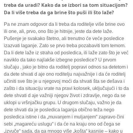
treba da uradi? Kako da se izbori sa tom situacijom?
Da li više treba da ga brine što puši ili što laže?
Pa ne znam odgovor da li treba da roditelje više brine ovo
ili one, ali, prvo, ono što je hitnije, jeste da dete laže.
Pušenje je svakako štetno, ali trenutno će veće posledice
izazvati laganje. Zato se prvo treba pozabaviti tom temom.
Da li dete laže iz straha od posledica, ili laže zato što je već
naviklo da tako najlakše izbegne posledice? U prvom
slučaju , jako je bitno da roditelj popravi odnos sa detetom i
da dete shvati d aje ono roditelju najvažnije i da će roditelj
učiniti sve što je u njegovoj moći da shvati šta se dešava i
zašto i da situaciju vrate na pravi kolosek, uključujući i to da
dete shvati d aje važniji njegov život i zdravlje, nego da se
uklopi u vršnjačku grupu. U drugom slučaju, važno je da
dete shvati da je posledica laganja obično teža nego
posledica istine i da „muvanjem i muljanjem“ zapravo čini
sebi „magareću uslugu“ i da će na kraju ono od čega se
„izvuče“ sada, da ga mnogo više „košta“ kasnije – kako u