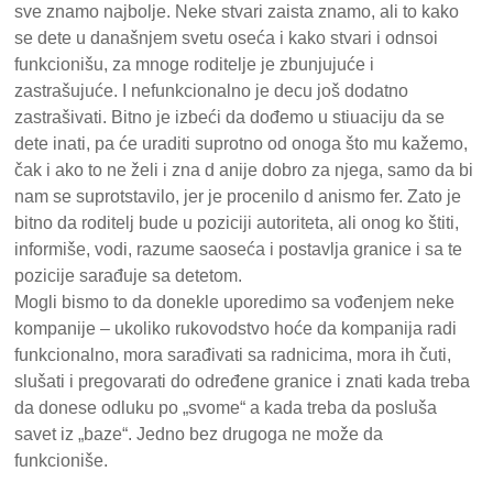
sve znamo najbolje. Neke stvari zaista znamo, ali to kako
se dete u današnjem svetu oseća i kako stvari i odnsoi
funkcionišu, za mnoge roditelje je zbunjujuće i
zastrašujuće. I nefunkcionalno je decu još dodatno
zastrašivati. Bitno je izbeći da dođemo u stiuaciju da se
dete inati, pa će uraditi suprotno od onoga što mu kažemo,
čak i ako to ne želi i zna d anije dobro za njega, samo da bi
nam se suprotstavilo, jer je procenilo d anismo fer. Zato je
bitno da roditelj bude u poziciji autoriteta, ali onog ko štiti,
informiše, vodi, razume saoseća i postavlja granice i sa te
pozicije sarađuje sa detetom.
Mogli bismo to da donekle uporedimo sa vođenjem neke
kompanije – ukoliko rukovodstvo hoće da kompanija radi
funkcionalno, mora sarađivati sa radnicima, mora ih čuti,
slušati i pregovarati do određene granice i znati kada treba
da donese odluku po „svome“ a kada treba da posluša
savet iz „baze“. Jedno bez drugoga ne može da
funkcioniše.