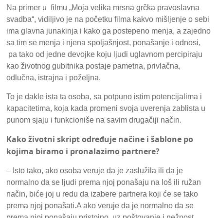
Na primer u filmu „Moja velika mrsna grčka pravoslavna
svadba“, vidiljivo je na početku filma kakvo mišljenje o sebi
ima glavna junakinja i kako ga postepeno menja, a zajedno
sa tim se menja i njena spoljašnjost, ponašanje i odnosi,
pa tako od jedne devojke koju ljudi uglavnom percipiraju
kao životnog gubitnika postaje pametna, privlačna,
odlučna, istrajna i poželjna.
To je dakle ista ta osoba, sa potpuno istim potencijalima i
kapacitetima, koja kada promeni svoja uverenja zablista u
punom sjaju i funkcioniše na savim drugačiji način.
Kako životni skript određuje načine i šablone po
kojima biramo i pronalazimo partnere?
– Isto tako, ako osoba veruje da je zaslužila ili da je
normalno da se ljudi prema njoj ponašaju na loš ili ružan
način, biće joj u redu da izabere partnera koji će se tako
prema njoj ponašati.A ako veruje da je normalno da se
prema njoj ponašaju pristojno, uz poštovanje i nežnost,