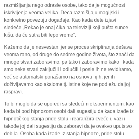
razmišljanja nego odrasle osobe, tako da je mogućnost
iskrivljenja veoma velika. Deca razmišljaju magijski i
konkretno povezuju događaje. Kao kada dete izjavi
sledeće:„Rekao je onaj čika na televiziji koji pušta sunce i
kišu, da će sutra biti lepo vreme“.
Kažemo da je nesvestan, jer se proces skriptiranja dešava
veoma rano, od druge do sedme godine života, što znači da
mnoge stvari zaboravimo, pa tako i zaboravimo kako i kada
smo neke stvari zaključili i odlučili i posle ih ne revidiramo,
već se automatski ponašamo na osnovu njih, jer ih
doživljavamo kao aksiome tj. istine koje ne podležu daljoj
raspravi.
To bi moglo da se uporedi sa sledećim eksperimentom: kao
kada bi pod hipnozom osobi dali sugestiju da kada izađe iz
hipnotičkog stanja priđe stolu i rearanžira cveće u vazi i
takođe joj dali sugestiju da zaboravi da je ovakvo uputstvo
dobila. Osoba kada izađe iz stanja hipnoze, priđe stolu i