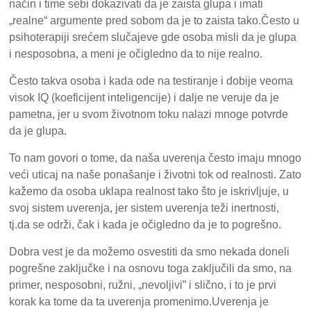
način i time sebi dokazivati da je zaista glupa i imati
„realne“ argumente pred sobom da je to zaista tako.Često u
psihoterapiji srećem slučajeve gde osoba misli da je glupa
i nesposobna, a meni je očigledno da to nije realno.
Često takva osoba i kada ode na testiranje i dobije veoma
visok IQ (koeficijent inteligencije) i dalje ne veruje da je
pametna, jer u svom životnom toku nalazi mnoge potvrde
da je glupa.
To nam govori o tome, da naša uverenja često imaju mnogo
veći uticaj na naše ponašanje i životni tok od realnosti. Zato
kažemo da osoba uklapa realnost tako što je iskrivljuje, u
svoj sistem uverenja, jer sistem uverenja teži inertnosti,
tj.da se održi, čak i kada je očigledno da je to pogrešno.
Dobra vest je da možemo osvestiti da smo nekada doneli
pogrešne zaključke i na osnovu toga zaključili da smo, na
primer, nesposobni, ružni, „nevoljivi” i slično, i to je prvi
korak ka tome da ta uverenja promenimo.Uverenja je