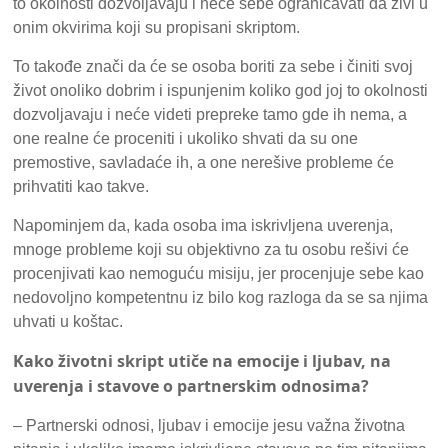
to okolnosti dozvoljavaju i neće sebe ograničavati da živi u
onim okvirima koji su propisani skriptom.
To takođe znači da će se osoba boriti za sebe i činiti svoj
život onoliko dobrim i ispunjenim koliko god joj to okolnosti
dozvoljavaju i neće videti prepreke tamo gde ih nema, a
one realne će proceniti i ukoliko shvati da su one
premostive, savladaće ih, a one nerešive probleme će
prihvatiti kao takve.
Napominjem da, kada osoba ima iskrivljena uverenja,
mnoge probleme koji su objektivno za tu osobu rešivi će
procenjivati kao nemoguću misiju, jer procenjuje sebe kao
nedovoljno kompetentnu iz bilo kog razloga da se sa njima
uhvati u koštac.
Kako životni skript utiče na emocije i ljubav, na
uverenja i stavove o partnerskim odnosima?
– Partnerski odnosi, ljubav i emocije jesu važna životna