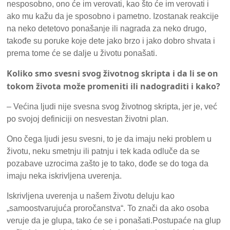
nesposobno, ono će im verovati, kao što će im verovati i
ako mu kažu da je sposobno i pametno. Izostanak reakcije
na neko detetovo ponašanje ili nagrada za neko drugo,
takođe su poruke koje dete jako brzo i jako dobro shvata i
prema tome će se dalje u životu ponašati.
Koliko smo svesni svog životnog skripta i da li se on
tokom života može promeniti ili nadograditi i kako?
– Većina ljudi nije svesna svog životnog skripta, jer je, već
po svojoj definiciji on nesvestan životni plan.
Ono čega ljudi jesu svesni, to je da imaju neki problem u
životu, neku smetnju ili patnju i tek kada odluče da se
pozabave uzrocima zašto je to tako, dođe se do toga da
imaju neka iskrivljena uverenja.
Iskrivljena uverenja u našem životu deluju kao
„samoostvarujuća proročanstva“. To znači da ako osoba
veruje da je glupa, tako će se i ponašati.Postupaće na glup