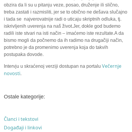
obzira da li su u pitanju veze, posao, druženje ili slično,
treba zastati i razmisliti, jer se to obično ne dešava slučajno
i tada se najverovatnije radi o uticaju skriptnih odluka, tj.
iskrivljenih uverenja na naš život.Jer, dokle god budemo
radili iste stvari na isti način – imaćemo iste rezultate.A da
bismo mogli da počnemo da ih radimo na drugačiji način,
potrebno je da promenimo uverenja koja do takvih
postupaka dovode.
Večernje
Intervju u skraćenoj verziji dostupan na portalu
novosti
.
Ostale kategorije:
Članci i tekstovi
Događaji i linkovi