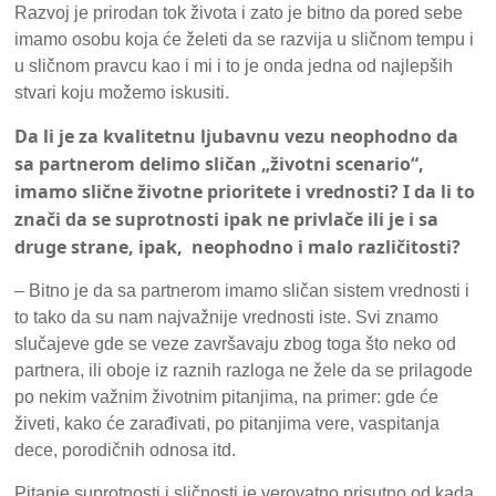
Razvoj je prirodan tok života i zato je bitno da pored sebe
imamo osobu koja će želeti da se razvija u sličnom tempu i
u sličnom pravcu kao i mi i to je onda jedna od najlepših
stvari koju možemo iskusiti.
Da li je za kvalitetnu ljubavnu vezu neophodno da
sa partnerom delimo sličan „životni scenario“,
imamo slične životne prioritete i vrednosti? I da li to
znači da se suprotnosti ipak ne privlače ili je i sa
druge strane, ipak, neophodno i malo različitosti?
– Bitno je da sa partnerom imamo sličan sistem vrednosti i
to tako da su nam najvažnije vrednosti iste. Svi znamo
slučajeve gde se veze završavaju zbog toga što neko od
partnera, ili oboje iz raznih razloga ne žele da se prilagode
po nekim važnim životnim pitanjima, na primer: gde će
živeti, kako će zarađivati, po pitanjima vere, vaspitanja
dece, porodičnih odnosa itd.
Pitanje suprotnosti i sličnosti je verovatno prisutno od kada