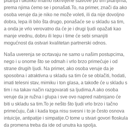
pitanja i ukoliko imamo iskrivljene stavove po tim pitanjima,
prema njima ćemo se i ponašati.To, na primer, znači da ako
osoba veruje da je niko ne može voleti, ili da nije dovoljno
dobra, lepa ili bilo šta drugo, ponašaće se u skladu sa tim,
a onda je vrlo verovatno da će je i drugi ljudi opažati kao
manje vrednu, dobru ili lepu i time će sebi smanjiti
mogućnost da ostvari kvalitetan partnerski odnos.
Naša uverenja se ocrtavaju ne samo u našim postupcima,
nego i u onome što se odmah i vrlo brzo primećuje i od
strane drugih ljudi. Na primer, ako osoba veruje da je
sposobna i atraktivna u skladu sa tim će se oblačiti, hodati,
imati telesni stav, mimiku i ton glasa, a takođe će u skladu s
tim i na takav način razgovarati sa ljudima.A ako osoba
veruje da je ružna i glupa i sve ovo napred nabrojano će
biti u skladu sa tim.To je nešto što ljudi vrlo brzo i tačno
primećuju, čak i kada toga nisu svesni i to je često osnova
intuicije, antipatije i simpatije.O tome u stvari govori floskula
da promena treba da ide od unutra ka spolja.