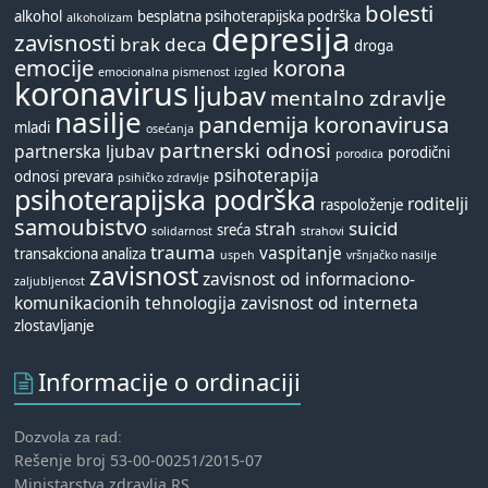
bolesti
alkohol
besplatna psihoterapijska podrška
alkoholizam
depresija
zavisnosti
brak
deca
droga
emocije
korona
emocionalna pismenost
izgled
koronavirus
ljubav
mentalno zdravlje
nasilje
pandemija koronavirusa
mladi
osećanja
partnerski odnosi
partnerska ljubav
porodični
porodica
psihoterapija
odnosi
prevara
psihičko zdravlje
psihoterapijska podrška
roditelji
raspoloženje
samoubistvo
suicid
strah
sreća
solidarnost
strahovi
trauma
vaspitanje
transakciona analiza
uspeh
vršnjačko nasilje
zavisnost
zavisnost od informaciono-
zaljubljenost
komunikacionih tehnologija
zavisnost od interneta
zlostavljanje
Informacije o ordinaciji
Dozvola za rad:
Rešenje broj 53-00-00251/2015-07
Ministarstva zdravlja RS