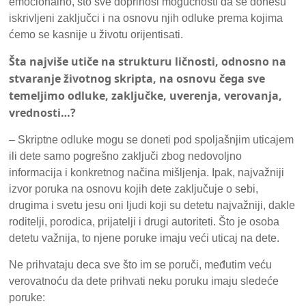
emocionalno, što sve doprinosi mogućnosti da se donesu
iskrivljeni zaključci i na osnovu njih odluke prema kojima
ćemo se kasnije u životu orijentisati.
Šta najviše utiče na strukturu ličnosti, odnosno na
stvaranje životnog skripta, na osnovu čega sve
temeljimo odluke, zaključke, uverenja, verovanja,
vrednosti…?
– Skriptne odluke mogu se doneti pod spoljašnjim uticajem
ili dete samo pogrešno zaključi zbog nedovoljno
informacija i konkretnog načina mišljenja. Ipak, najvažniji
izvor poruka na osnovu kojih dete zaključuje o sebi,
drugima i svetu jesu oni ljudi koji su detetu najvažniji, dakle
roditelji, porodica, prijatelji i drugi autoriteti. Što je osoba
detetu važnija, to njene poruke imaju veći uticaj na dete.
Ne prihvataju deca sve što im se poruči, međutim veću
verovatnoću da dete prihvati neku poruku imaju sledeće
poruke: