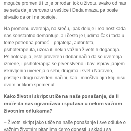
moguće promeniti i to je prirodan tok u životu, svako od nas
se seća da je verovao u veštice i Deda mraza, pa posle
shvatio da oni ne postoje.
Na promenu uverenja, na sreću, ipak deluje i realnost kada
nas konstantno demantuje, ali često je ljudima čak i tada u
tome potrebna pomoć – prijatelja, autoriteta,
psihoterapeuta, uzora ili nekih važnih životnih događaja.
Psihoterapija jeste proveren i dobar način da se uverenja
izmene, i psihoterapija se prvenstveno i bavi ispravljanjem
iskrivljenih uverenja o sebi, drugima i svetu.Naravno,
postoje i drugi navedeni načini, kao i mnoštvo njih koji nisu
ovom prilikom spomenuti.
Kako životni skript utiče na naše ponašanje, da li
može da nas ograničava i sputava u nekim važnim
životnim odlukama?
– Životni skript jako utiče na naše ponašanje i sve odluke o
važnim životnim pitanjima ćemo donesti u skladu sa