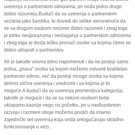
uverenja o partnerskim odnosima, jer onda jedno drugo
dobro razumeju.Budući da su uverenja o partnerskim
vezama jako šarolika, to dovodi do velike verovatnoće da
se sa drugom osobom nećemo dobro razumeti i zbog toga
je toliko nesporazuma i neslaganja u partnerskim odnosima
i zbog toga je dosta teško pronaći osobe sa kojima ćemo se
dobro uklapati u partnerstvu.
Ali je takođe veoma bitno napomenuti i da ne postoji samo
jedna, „prava” osoba sa kojom možemo ostvariti kvalitetan
partnerski odnos, već da postoji mnogo osoba sa kojima
delimo slična uverenja i vrednosti i sa kojima je to
moguće.A budući da su uverenja promenljiva kategorija,
takođe je moguće i da se sa nekom osobom bolje
uklapamo kasnije nego na početku, jer u međusobnom
razvoju i razmeni oboje možemo postići da imamo
zajednički set uverenja koja onda omogućavaju skladno
funkcionisanje u vezi.