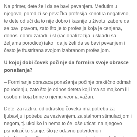
Na primer, dete želi da se bavi pevanjem. Međutim u
njegovoj porodici se pevačka profesija konotira negativno,
te dete odluči da to nije dobro i kasnije u životu izabere da
se bavi pravom, zato što je to profesija koja je cenjena,
donosi dobru zaradu i sl.(racionalizacija u skladu sa
željama porodice) iako i dalje želi da se bavi pevanjem i
često je frustrirana svojom izabranom profesijom.
U kojoj dobi čovek počinje da formira svoje obrasce
ponašanja?
– Formiranje obrazaca ponašanja počinje praktično odmah
po rođenju, zato što je odnos deteta koji ima sa majkom ili
osobom koja brine o njemu veoma važan.
Dete, za razliku od odraslog čoveka ima potrebu za
ljubavlju i potrebu za vezivanjem, za stalnom stimulacijom i
negom, tj. ukoliko ih nema to će loše uticati na njegovo
psihofizičko stanje, što je odavno potvrđeno i