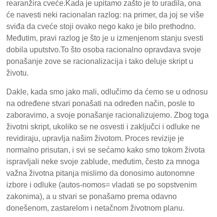
rearanžira cveće.Kada je upitamo zašto je to uradila, ona
će navesti neki racionalan razlog: na primer, da joj se više
sviđa da cveće stoji ovako nego kako je bilo prethodno.
Međutim, pravi razlog je što je u izmenjenom stanju svesti
dobila uputstvo.To što osoba racionalno opravdava svoje
ponašanje zove se racionalizacija i tako deluje skript u
životu.
Dakle, kada smo jako mali, odlučimo da ćemo se u odnosu
na određene stvari ponašati na određen način, posle to
zaboravimo, a svoje ponašanje racionalizujemo. Zbog toga
životni skript, ukoliko se ne osvesti i zaključci i odluke ne
revidiraju, upravlja našim životom. Proces revizije je
normalno prisutan, i svi se sećamo kako smo tokom života
ispravljali neke svoje zablude, međutim, često za mnoga
važna životna pitanja mislimo da donosimo autonomne
izbore i odluke (autos-nomos= vladati se po sopstvenim
zakonima), a u stvari se ponašamo prema odavno
donešenom, zastarelom i netačnom životnom planu.