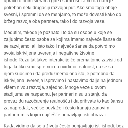
upravo u onim sferama gde i sami osećamo da nam je
potreban neki drugačiji razvojni put. Ako smo toga oboje
svesni, i spremni da se menjamo, to može dovesti kako do
bržeg razvoja oba partnera, tako i do razvoja veze.
Međutim, takođe je poznato i to da su osobe u koje se
zaljubimo često osobe sa kojima imamo najveće šanse da
se razvijamo, ali isto tako i najveće šanse da potvrdimo
svoja iskrivljena uverenja i negativne životne
ishode.Rezultat takve interakcije će prema tome zavisiti od
toga koliko smo spremni da uvidimo realnost, da se sa
njom suočimo i da preduzmemo ono što je potrebno da
iskrivljena uverenja ispravimo i nastavimo dalje na jednom
višem nivou razvoja, zajedno. Mnoge veze u ovom
stadijumu se raspadnu, jer partneri nisu u stanju da
prevaziđu razočarenje realnošću i da prihvate to kao šansu
za napredak, već se povlače i često tragaju zanovim
partnerom, s kojim najčešće ponavljaju isti obrazac.
Kada vidimo da se u životu često ponjavljaju isti ishodi, bez