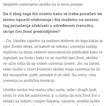
skriptnim uverenjima ukoliko na tu temu postoje.
Da li zbog toga što znamo kako se treba ponašati da
bismo ispunili očekivanja i šta možemo na osnovu
tog ponašanja očekivati u određenom trenutku,
skript čini život predvidljivim?
– Da. Ukoliko zajedno sa osobom dođemo do toga kakav je
njen životni skript, od kakvih se odluka i uverenja sastoji,
možemo sa dosta velikom verovatnoćom predvideti kako će
izgledati, pa često i kako će se završiti njen život, ukoliko
ne učini ništa da taj sistem uverenja izmeni. Jer, na žalost,
neke osobe u svom životnom skriptu imaju uverenja da će
biti neuspešne, patiti, poludeti ili se ubiti. Na sreću i ova
uverenja su podložna korekciji.
Ukoliko osoba ima realnu sliku sveta, sebe i drugih ljudi,
onda će ona biti autonomna, tj. u stanju da svoj život živi u
skladu sa sobom i svojim željama, naravno, onoliko koliko