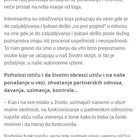
neće pristati na ništa manje od toga.
Interesantna su istraživanja koja pokazuju da veze gde je
do zaljubljivanja i ljubavi došlo „na prvi pogled“ u odnosu
na one gde je do zaljubljivanja i ljubavi došlo posle dužeg
poznanstva imaju isti procenat uspešnosti i neuspešnosti.
To nam govori da smo u stanju da vrlo brzo prepoznamo
osobe koje se uklapaju u naš životni skript, ili što je
poželjnije, u naše autonomne izbore.
Psiholozi ističu i da životni obrasci utiču i na naše
ponašanje u vezi, shvatanje partnerskih odnosa,
davanja, uzimanja, kontrole…
– Kao i na sve ostalo u životu, uzimajući naravno u obzir
realne okolnosti, na funkcionisanje u partnerskim odnosima
najviše utiču naša uverenja o tome kako to treba (a često
mislimo i da mora) da funkcioniše.
Najbolje funkcionišu veze gde partneri imaju veoma slična