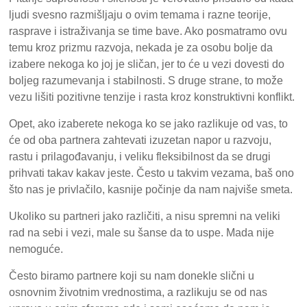
ljudi svesno razmišljaju o ovim temama i razne teorije,
rasprave i istraživanja se time bave. Ako posmatramo ovu
temu kroz prizmu razvoja, nekada je za osobu bolje da
izabere nekoga ko joj je sličan, jer to će u vezi dovesti do
boljeg razumevanja i stabilnosti. S druge strane, to može
vezu lišiti pozitivne tenzije i rasta kroz konstruktivni konflikt.
Opet, ako izaberete nekoga ko se jako razlikuje od vas, to
će od oba partnera zahtevati izuzetan napor u razvoju,
rastu i prilagođavanju, i veliku fleksibilnost da se drugi
prihvati takav kakav jeste. Često u takvim vezama, baš ono
što nas je privlačilo, kasnije počinje da nam najviše smeta.
Ukoliko su partneri jako različiti, a nisu spremni na veliki
rad na sebi i vezi, male su šanse da to uspe. Mada nije
nemoguće.
Često biramo partnere koji su nam donekle slični u
osnovnim životnim vrednostima, a razlikuju se od nas