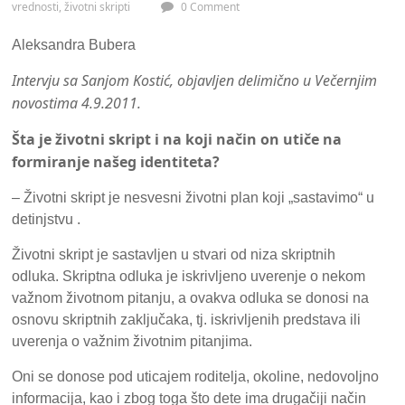
vrednosti
,
životni skripti
0 Comment
Aleksandra Bubera
Intervju sa Sanjom Kostić, objavljen delimično u Večernjim
novostima 4.9.2011.
Šta je životni skript i na koji način on utiče na
formiranje našeg identiteta?
– Životni skript je nesvesni životni plan koji „sastavimo“ u
detinjstvu .
Životni skript je sastavljen u stvari od niza skriptnih
odluka. Skriptna odluka je iskrivljeno uverenje o nekom
važnom životnom pitanju, a ovakva odluka se donosi na
osnovu skriptnih zaključaka, tj. iskrivljenih predstava ili
uverenja o važnim životnim pitanjima.
Oni se donose pod uticajem roditelja, okoline, nedovoljno
informacija, kao i zbog toga što dete ima drugačiji način