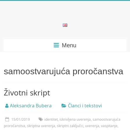
Skip
to
content
Bubera
Specijalistička
Menu
ordinacija
iz
oblasti
psihijatrije
samoostvarujuća proročanstva
Životni skript
Aleksandra Bubera
Članci i tekstovi
15/01/2019
identitet
,
iskrivljena uverenja
,
samoostvarujuća
proročanstva
,
skriptna uverenja
,
skriptni zaključci
,
uverenja
,
vaspitanje
,