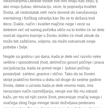
istraživanjima.Odrasle osobe sve ovo imaju kao želju, tj.
ako imaju ljubav, stimulaciju, veze, to popravlja kvalitet
života, ali nedostatak istih neće dovesti do narušavanja
mentalnog i fizičkog zdravlja kao što se to dešava kod
dece. Dakle, način i kvalitet majčine nege i veze sa
detetom već od samog početka utiče na to koliko će se dete
osećati sigurno kasnije u životu, koliko će imati utisak da
može biti zaštićeno, voljeno, da može ostvarivati svoje
potrebe i želje.
Negde sa godinu i po dana, kada je dete već razvilo neke
veštine i sposobnosti (hod, delimično govor) počinje i prava
socijalizacija, kada se pored nege i ljubavi počinju
postavljati zahtevi, granice i slično. Tako da se životni
skript praktično formira u dobu od druge do sedme godine
života, dakle u uzrastu kada je dete veoma malo, ima
nerazvijen način razmišljanja, veruje sve što mu odrasli
kažu, jer mu od njih zavisi život, precenjuje značaj svega i
svačega zbog čega mnoge stvari doživljava preterano