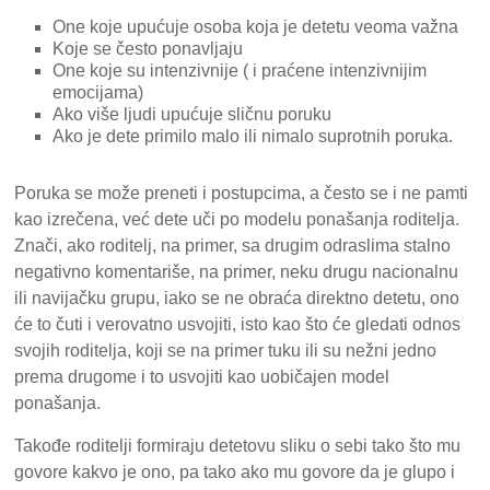
One koje upućuje osoba koja je detetu veoma važna
Koje se često ponavljaju
One koje su intenzivnije ( i praćene intenzivnijim
emocijama)
Ako više ljudi upućuje sličnu poruku
Ako je dete primilo malo ili nimalo suprotnih poruka.
Poruka se može preneti i postupcima, a često se i ne pamti
kao izrečena, već dete uči po modelu ponašanja roditelja.
Znači, ako roditelj, na primer, sa drugim odraslima stalno
negativno komentariše, na primer, neku drugu nacionalnu
ili navijačku grupu, iako se ne obraća direktno detetu, ono
će to čuti i verovatno usvojiti, isto kao što će gledati odnos
svojih roditelja, koji se na primer tuku ili su nežni jedno
prema drugome i to usvojiti kao uobičajen model
ponašanja.
Takođe roditelji formiraju detetovu sliku o sebi tako što mu
govore kakvo je ono, pa tako ako mu govore da je glupo i