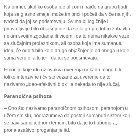
Na primer, ukoliko osoba ide ulicom i naiđe na grupu ljudi
koja se glasno smeje, može im prići i početi da viče na njih,
tvrdeći da joj se podsmevaju. Svima bi logičnije i
prihvatljivije bilo objašnjenje da se ta grupa dobro zabavlja
nekim svojim zgodama ili vicem i da to nema nikakve veze
sa slučajnim prolaznikom, ali osoba koja ima sumanutu
ideju će odbiti bilo koje drugo objašnjenje od onoga u koje
sama veruje, a to je – da joj se podsmevaju.
Emocije koje idu uz ovakva uverenja nekada mogu biti
toliko intenzivne i čvrsto vezane za uverenje da to
nazivamo „ideo-afektivni blok“, a nekada to nije slučaj.
Paranoična psihoza
– Ono što nazivamo paranoičnom psihozom, paranojom u
užem smislu, podrazumeva da postoji sumanuti sistem koji
se bavi samo jednom temom, bilo da je to ljubomora,
pronalazaštvo, proganjanje itd.