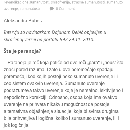
revandikacione sumanutosti
,
shizofrenija
,
strasne sumanutosti
,
sumanuto
uverenje
,
sumanutosti
0 Comment
Aleksandra Bubera
Intervju sa novinarkom Dajanom Debić objavljen u
skraćenoj verziji na portalu B92 29.11. 2010.
Šta je paranoja?
– Paranoja je reč koja potiče od dve reči „para“ i „nous“ što
znači pored razuma. I zato u ove poremećaje spadaju
poremećaji kod kojih postoji neko sumanuto uverenje ili
ceo sistem ovakvih uverenja. Sumanuto uverenje
podrazumeva takvo uverenje koje je nerealno, iskrivljeno i
nepodložno korekciji. Odnosno, osoba koja ima ovakvo
uverenje ne prihvata nikakvu mogućnost da postoje
alternativna objašnjenja situacije, koja bi svima drugima
bila prihvatljiva i logična, koliko i sumanuto uverenje, ili i
još logičnija.