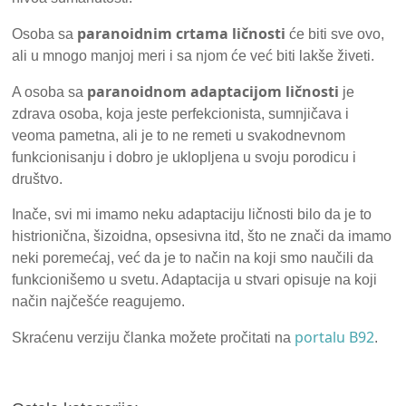
paranoidnim crtama
ličnosti
Osoba sa
će biti sve ovo,
ali u mnogo manjoj meri i sa njom će već biti lakše živeti.
paranoidnom adaptacijom ličnosti
A osoba sa
je
zdrava osoba, koja jeste perfekcionista, sumnjičava i
veoma pametna, ali je to ne remeti u svakodnevnom
funkcionisanju i dobro je uklopljena u svoju porodicu i
društvo.
Inače, svi mi imamo neku adaptaciju ličnosti bilo da je to
histrionična, šizoidna, opsesivna itd, što ne znači da imamo
neki poremećaj, već da je to način na koji smo naučili da
funkcionišemo u svetu. Adaptacija u stvari opisuje na koji
način najčešće reagujemo.
portalu B92
Skraćenu verziju članka možete pročitati na
.