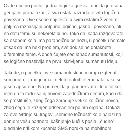
Ovde obično postoji jedna logička greška, npr. da je osoba
genijalni pronalazač, a sva ostala razrada je vrlo logična i
povezana. Ove osobe najčešće u svim ostalim životnim
poljima razmišljaju potpuno logično, jasno i povezano, ali
na datu temu su nekorektibilne. Tako da, kada razgovarate
sa osobom koja ima paranoičnu psihozu, u početku nemate
utisak da ima neki problem, sve dok se ne dotaknete
diferentne teme. A onda čujete ceo lanac sumanutosti, koji
se logično nastavlja na prvu iskrivljenu, sumanutu ideju.
Takođe, u početku, ove sumanutosti ne moraju izgledati
sumanuto, tj. mogu imati nekih realnih elemenata, iako su
jasno apsurdne. Na primer, da je partner vara i to u tolikoj
meri da to radi i sa njihovom zajedničkom decom, kao i da
se prostituiše, zbog čega zarađuje velike količine novca,
zbog čega je kažnjen odsecanjem polnih organa. Dokazi
za ove tvrdnje su tragovi „semene tečnosti“ koje nalazi na
donjem vešu partnera, kašnjenje kući s posla, „čudno”
gledanje prilikom kucanja SMS poruka na mobilnom