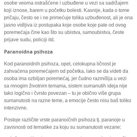
osobe veoma ostrašćene i uzbuđene u vezi sa sadržajem
koji iznose, barem u početku bolesti. Kasnije, kada o tome
pričaju, često se i ne primećuje tolika uzbuđenost, ali je ona
jasno vidljiva iz postupaka koje osobe koje pate od ovog
poremećaja čine kao što su ubistva, samoubistva, česte
prijave sudu, policiji itd.
Paranoidna psihoza
Kod paranoidnih psihoza, opet, celokupna ličnost je
zahvaćena poremećajem od početka, lako se da videti da
osoba ima ozbiljan poremećaj, jer čudno razmišlja u vezi
sa mnogim životnim temama, sistem sumanutih ideja nije
tako logično i čvrsto povezan – tu je obično više grupa
sumanutosti na razne teme, a emocije često nisu baš toliko
intenzivne.
Postoje različite vrste paranoičnih psihoza tj. paranoje u
zavisnosti od tematike za koju su sumanutosti vezane: