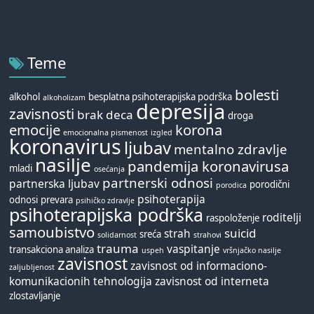
Teme
bolesti
alkohol
besplatna psihoterapijska podrška
alkoholizam
depresija
zavisnosti
brak
deca
droga
emocije
korona
emocionalna pismenost
izgled
koronavirus
ljubav
mentalno zdravlje
nasilje
pandemija koronavirusa
mladi
osećanja
partnerski odnosi
partnerska ljubav
porodični
porodica
psihoterapija
odnosi
prevara
psihičko zdravlje
psihoterapijska podrška
roditelji
raspoloženje
samoubistvo
suicid
strah
sreća
solidarnost
strahovi
trauma
vaspitanje
transakciona analiza
uspeh
vršnjačko nasilje
zavisnost
zavisnost od informaciono-
zaljubljenost
komunikacionih tehnologija
zavisnost od interneta
zlostavljanje