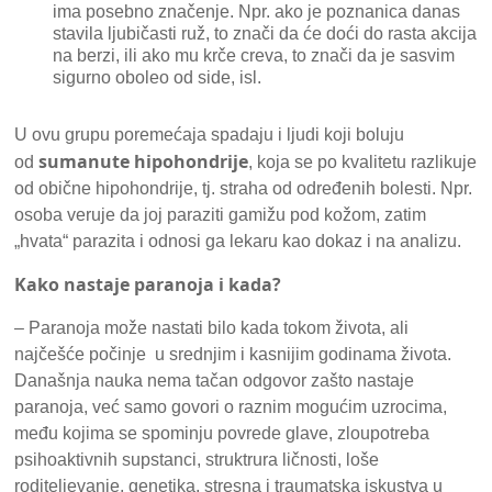
ima posebno značenje. Npr. ako je poznanica danas
stavila ljubičasti ruž, to znači da će doći do rasta akcija
na berzi, ili ako mu krče creva, to znači da je sasvim
sigurno oboleo od side, isl.
U ovu grupu poremećaja spadaju i ljudi koji boluju
sumanute hipohondrije
od
, koja se po kvalitetu razlikuje
od obične hipohondrije, tj. straha od određenih bolesti. Npr.
osoba veruje da joj paraziti gamižu pod kožom, zatim
„hvata“ parazita i odnosi ga lekaru kao dokaz i na analizu.
Kako nastaje paranoja i kada?
– Paranoja može nastati bilo kada tokom života, ali
najčešće počinje u srednjim i kasnijim godinama života.
Današnja nauka nema tačan odgovor zašto nastaje
paranoja, već samo govori o raznim mogućim uzrocima,
među kojima se spominju povrede glave, zloupotreba
psihoaktivnih supstanci, struktrura ličnosti, loše
roditeljevanje, genetika, stresna i traumatska iskustva u