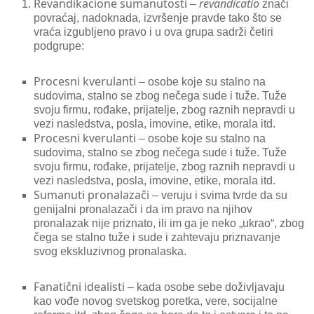
Revandikacione sumanutosti
revandicatio
–
znači
povraćaj, nadoknada, izvršenje pravde tako što se
vraća izgubljeno pravo i u ova grupa sadrži četiri
podgrupe:
Procesni kverulanti
– osobe koje su stalno na
sudovima, stalno se zbog nečega sude i tuže. Tuže
svoju firmu, rođake, prijatelje, zbog raznih nepravdi u
vezi nasledstva, posla, imovine, etike, morala itd.
Procesni kverulanti
– osobe koje su stalno na
sudovima, stalno se zbog nečega sude i tuže. Tuže
svoju firmu, rođake, prijatelje, zbog raznih nepravdi u
vezi nasledstva, posla, imovine, etike, morala itd.
Sumanuti pronalazači
– veruju i svima tvrde da su
genijalni pronalazači i da im pravo na njihov
pronalazak nije priznato, ili im ga je neko „ukrao“, zbog
čega se stalno tuže i sude i zahtevaju priznavanje
svog ekskluzivnog pronalaska.
Fanatični idealisti
– kada osobe sebe doživljavaju
kao vođe novog svetskog poretka, vere, socijalne