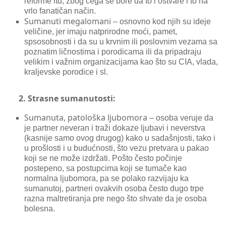
reforme itd, zbog čega se bore da to i ostvare i to na
vrlo fanatičan način.
Sumanuti megalomani
– osnovno kod njih su ideje
veličine, jer imaju natprirodne moći, pamet,
spsosobnosti i da su u krvnim ili poslovnim vezama sa
poznatim ličnostima i porodicama ili da pripadraju
velikim i važnim organizacijama kao što su CIA, vlada,
kraljevske porodice i sl.
2. Strasne sumanutosti:
Sumanuta, patološka ljubomora
– osoba veruje da
je partner neveran i traži dokaze ljubavi i neverstva
(kasnije samo ovog drugog) kako u sadašnjosti, tako i
u prošlosti i u budućnosti, što vezu pretvara u pakao
koji se ne može izdržati. Pošto često počinje
postepeno, sa postupcima koji se tumače kao
normalna ljubomora, pa se polako razvijaju ka
sumanutoj, partneri ovakvih osoba često dugo trpe
razna maltretiranja pre nego što shvate da je osoba
bolesna.