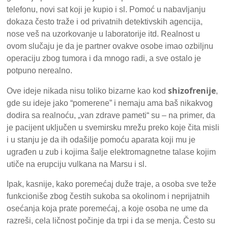
telefonu, novi sat koji je kupio i sl. Pomoć u nabavljanju
dokaza često traže i od privatnih detektivskih agencija,
nose veš na uzorkovanje u laboratorije itd. Realnost u
ovom slučaju je da je partner ovakve osobe imao ozbiljnu
operaciju zbog tumora i da mnogo radi, a sve ostalo je
potpuno nerealno.
shizofrenije
Ove ideje nikada nisu toliko bizarne kao kod
,
gde su ideje jako “pomerene” i nemaju ama baš nikakvog
dodira sa realnoću, „van zdrave pameti“ su – na primer, da
je pacijent uključen u svemirsku mrežu preko koje čita misli
i u stanju je da ih odašilje pomoću aparata koji mu je
ugrađen u zub i kojima šalje elektromagnetne talase kojim
utiče na erupciju vulkana na Marsu i sl.
Ipak, kasnije, kako poremećaj duže traje, a osoba sve teže
funkcioniše zbog čestih sukoba sa okolinom i neprijatnih
osećanja koja prate poremećaj, a koje osoba ne ume da
razreši, cela ličnost počinje da trpi i da se menja. Često su