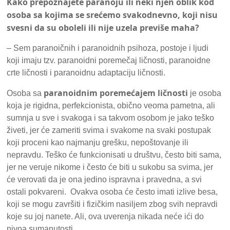
Kako prepoznajete paranoju ili neki njen oblik kod
osoba sa kojima se srećemo svakodnevno, koji nisu
svesni da su oboleli ili nije uzela previše maha?
– Sem paranoičnih i paranoidnih psihoza, postoje i ljudi
koji imaju tzv. paranoidni poremečaj ličnosti, paranoidne
crte ličnosti i paranoidnu adaptaciju ličnosti.
paranoidnim poremećajem ličnosti
Osoba sa
je osoba
koja je rigidna, perfekcionista, obično veoma pametna, ali
sumnja u sve i svakoga i sa takvom osobom je jako teško
živeti, jer će zameriti svima i svakome na svaki postupak
koji proceni kao najmanju grešku, nepoštovanje ili
nepravdu. Teško će funkcionisati u društvu, često biti sama,
jer ne veruje nikome i često će biti u sukobu sa svima, jer
će verovati da je ona jedino ispravna i pravedna, a svi
ostali pokvareni. Ovakva osoba će često imati izlive besa,
koji se mogu završiti i fizičkim nasiljem zbog svih nepravdi
koje su joj nanete. Ali, ova uverenja nikada neće ići do
nivoa sumanutosti.