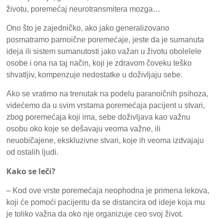
životu, poremećaj neurotransmitera mozga…
Ono što je zajedničko, ako jako generalizovano
posmatramo parnoične poremećaje, jeste da je sumanuta
ideja ili sistem sumanutosti jako važan u životu obolelele
osobe i ona na taj način, koji je zdravom čoveku teško
shvatljiv, kompenzuje nedostatke u doživljaju sebe.
Ako se vratimo na trenutak na podelu paranoičnih psihoza,
videćemo da u svim vrstama poremećaja pacijent u stvari,
zbog poremećaja koji ima, sebe doživljava kao važnu
osobu oko koje se dešavaju veoma važne, ili
neuobičajene, ekskluzivne stvari, koje ih veoma izdvajaju
od ostalih ljudi.
Kako se leči?
– Kod ove vrste poremećaja neophodna je primena lekova,
koji će pomoći pacijentu da se distancira od ideje koja mu
je toliko važna da oko nje organizuje ceo svoj život.