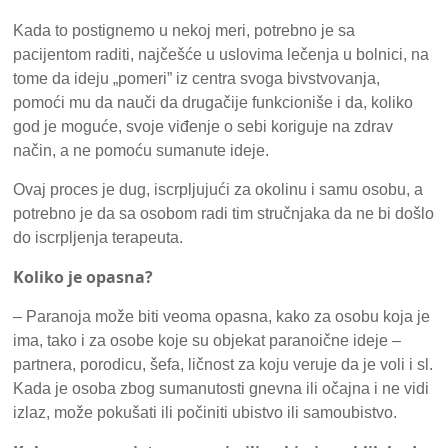
Kada to postignemo u nekoj meri, potrebno je sa
pacijentom raditi, najčešće u uslovima lečenja u bolnici, na
tome da ideju „pomeri” iz centra svoga bivstvovanja,
pomoći mu da nauči da drugačije funkcioniše i da, koliko
god je moguće, svoje viđenje o sebi koriguje na zdrav
način, a ne pomoću sumanute ideje.
Ovaj proces je dug, iscrpljujući za okolinu i samu osobu, a
potrebno je da sa osobom radi tim stručnjaka da ne bi došlo
do iscrpljenja terapeuta.
Koliko je opasna?
– Paranoja može biti veoma opasna, kako za osobu koja je
ima, tako i za osobe koje su objekat paranoične ideje –
partnera, porodicu, šefa, ličnost za koju veruje da je voli i sl.
Kada je osoba zbog sumanutosti gnevna ili očajna i ne vidi
izlaz, može pokušati ili počiniti ubistvo ili samoubistvo.