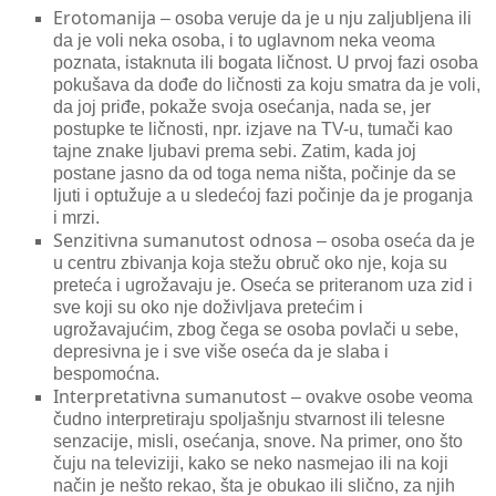
Erotomanija
– osoba veruje da je u nju zaljubljena ili
da je voli neka osoba, i to uglavnom neka veoma
poznata, istaknuta ili bogata ličnost. U prvoj fazi osoba
pokušava da dođe do ličnosti za koju smatra da je voli,
da joj priđe, pokaže svoja osećanja, nada se, jer
postupke te ličnosti, npr. izjave na TV-u, tumači kao
tajne znake ljubavi prema sebi. Zatim, kada joj
postane jasno da od toga nema ništa, počinje da se
ljuti i optužuje a u sledećoj fazi počinje da je proganja
i mrzi.
Senzitivna sumanutost odnosa
– osoba oseća da je
u centru zbivanja koja stežu obruč oko nje, koja su
preteća i ugrožavaju je. Oseća se priteranom uza zid i
sve koji su oko nje doživljava pretećim i
ugrožavajućim, zbog čega se osoba povlači u sebe,
depresivna je i sve više oseća da je slaba i
bespomoćna.
Interpretativna sumanutost
– ovakve osobe veoma
čudno interpretiraju spoljašnju stvarnost ili telesne
senzacije, misli, osećanja, snove. Na primer, ono što
čuju na televiziji, kako se neko nasmejao ili na koji
način je nešto rekao, šta je obukao ili slično, za njih