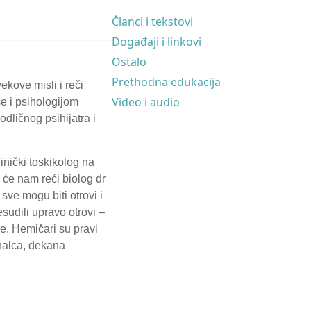
Članci i tekstovi
Događaji i linkovi
Ostalo
Prethodna edukacija
vekove misli i reči
Video i audio
e i psihologijom
dličnog psihijatra i
inički toskikolog na
e će nam reći biolog dr
sve mogu biti otrovi i
sudili upravo otrovi –
ne. Hemičari su pravi
znalca, dekana