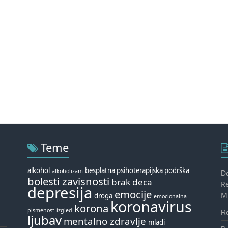
Teme
alkohol
besplatna psihoterapijska podrška
alkoholizam
Do
bolesti zavisnosti
brak
deca
R
depresija
emocije
Mi
droga
emocionalna
koronavirus
korona
pismenost
izgled
R
ljubav
mentalno zdravlje
mladi