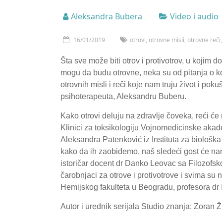
Aleksandra Bubera
Video i audio
16/01/2019
otrovi
,
otrovne misli
,
otrovne reči
Šta sve može biti otrov i protivotrov, u kojim do
mogu da budu otrovne, neka su od pitanja o k
otrovnih misli i reči koje nam truju život i p
psihoterapeuta, Aleksandru Buberu.
Kako otrovi deluju na zdravlje čoveka, reći će
Klinici za toksikologiju Vojnomedicinske akadem
Aleksandra Patenković iz Instituta za biološka 
kako da ih zaobiđemo, naš sledeći gost će nam 
istoričar docent dr Danko Leovac sa Filozofsko
čarobnjaci za otrove i protivotrove i svima su
Hemijskog fakulteta u Beogradu, profesora dr
Autor i urednik serijala Studio znanja: Zoran Ž