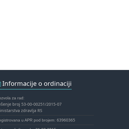
Informacije o ordinaciji
zvola za rad:
ešenje broj 53-00-00251/2015-07
nistarstva zdravlja RS
63960365
egistrovana u APR pod brojem: