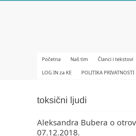
Skip
to
Bubera
content
Specijalistička
ordinacija
iz
oblasti
Početna
Naš tim
Članci i tekstovi
psihijatrije
LOG IN za KE
POLITIKA PRIVATNOSTI
toksični ljudi
Aleksandra Bubera o otrovn
07.12.2018.