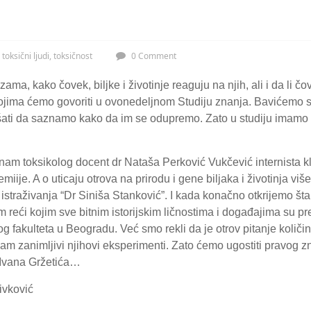
,
toksični ljudi
,
toksičnost
0 Comment
zama, kako čovek, biljke i životinje reaguju na njih, ali i da li čo
ojima ćemo govoriti u ovonedeljnom Studiju znanja. Bavićemo s
okušati da saznamo kako da im se odupremo. Zato u studiju imamo o
 nam toksikolog docent dr Nataša Perković Vukčević internista kl
iije. A o uticaju otrova na prirodu i gene biljaka i životinja viš
istraživanja “Dr Siniša Stanković”. I kada konačno otkrijemo šta 
reći kojim sve bitnim istorijskim ličnostima i događajima su pre
g fakulteta u Beogradu. Već smo rekli da je otrov pitanje količi
 nam zanimljivi njihovi eksperimenti. Zato ćemo ugostiti pravog 
 Ivana Gržetića…
ivković