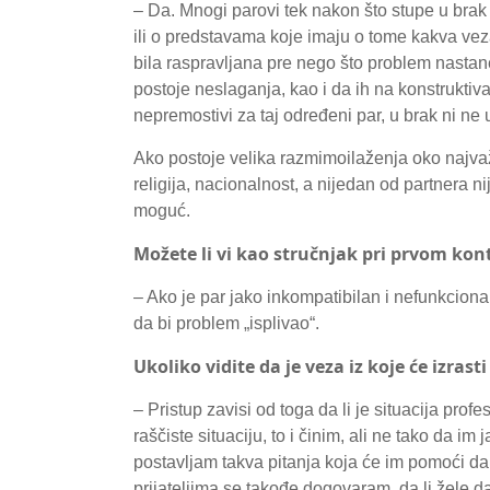
– Da. Mnogi parovi tek nakon što stupe u brak 
ili o predstavama koje imaju o tome kakva vez
bila raspravljana pre nego što problem nastane
postoje neslaganja, kao i da ih na konstruktiva
nepremostivi za taj određeni par, u brak ni ne 
Ako postoje velika razmimoilaženja oko najvažn
religija, nacionalnost, a nijedan od partnera
moguć.
Možete li vi kao stručnjak pri prvom kont
– Ako je par jako inkompatibilan i nefunkciona
da bi problem „isplivao“.
Ukoliko vidite da je veza iz koje će izra
– Pristup zavisi od toga da li je situacija pro
raščiste situaciju, to i činim, ali ne tako da 
postavljam takva pitanja koja će im pomoći da 
prijateljima se takođe dogovaram, da li žele da