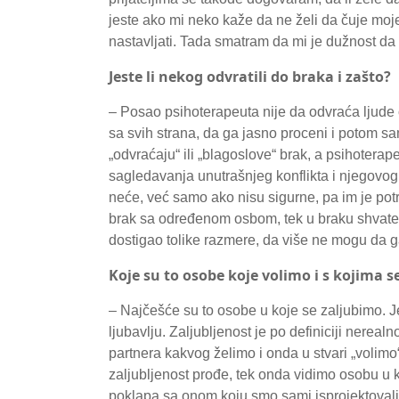
jeste ako mi neko kaže da ne želi da čuje moje 
nastavljati. Tada smatram da mi je dužnost d
Jeste li nekog odvratili do braka i zašto?
– Posao psihoterapeuta nije da odvraća ljude 
sa svih strana, da ga jasno proceni i potom 
„odvraćaju“ ili „blagoslove“ brak, a psihoterape
sagledavanja unutrašnjeg konflikta i njegovog
neće, već samo ako nisu sigurne, pa im je pot
brak sa određenom osbom, tek u braku shvate 
dostigao tolike razmere, da više ne mogu da g
Koje su to osobe koje volimo i s kojima 
– Najčešće su to osobe u koje se zaljubimo. Je
ljubavlju. Zaljubljenost je po definiciji nereal
partnera kakvog želimo i onda u stvari „volimo“
zaljubljenost prođe, tek onda vidimo osobu u k
poklapa sa onom koju smo sami isprojektova