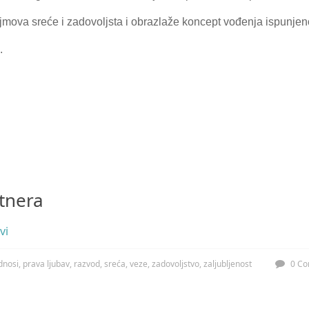
mova sreće i zadovoljsta i obrazlaže koncept vođenja ispunjen
.
tnera
vi
dnosi
,
prava ljubav
,
razvod
,
sreća
,
veze
,
zadovoljstvo
,
zaljubljenost
0 C