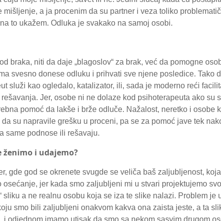
mišljenje, a ja procenim da su partner i veza toliko problematič
a na to ukažem. Odluka je svakako na samoj osobi.
od braka, niti da daje „blagoslov“ za brak, već da pomogne os
sama svesno donese odluku i prihvati sve njene posledice. Tak
ut služi kao ogledalo, katalizator, ili, sada je moderno reći facili
 rešavanja. Jer, osobe ni ne dolaze kod psihoterapeuta ako su s
rebna pomoć da lakše i brže odluče. Nažalost, neretko i osobe k
da su napravile grešku u proceni, pa se za pomoć jave tek nak
a same podnose ili rešavaju.
se ženimo i udajemo?
r, gde god se okrenete svugde se veliča baš zaljubljenost, koja
no osećanje, jer kada smo zaljubljeni mi u stvari projektujemo svoj
 sliku a ne realnu osobu koja se iza te slike nalazi. Problem je
oju smo bili zaljubljeni onakvom kakva ona zaista jeste, a ta sl
li, i odjednom imamo utisak da smo sa nekom sasvim drugom o