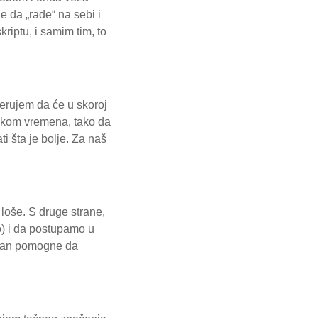
e da „rade“ na sebi i
riptu, i samim tim, to
verujem da će u skoroj
 tokom vremena, tako da
i šta je bolje. Za naš
 loše. S druge strane,
to) i da postupamo u
ralan pomogne da