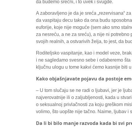
da budemo srećni, i to uvek i svugde.
A zaboravljeno je da je sreća „rezervisana“ za
da vaspitaju decu tako da ona budu sposobna 
euforije, koje nije moguće (sem ako smo staln
za nesreću, a ne za sreću), a nije ni potrebn
svojih realnih, a ostvarivih želja, to jest, da b
Roditeljsko vaspitanje, kao i model veze, brak
i ne sagledamo svesno sebe i odaberemo šta ćemo
ključnu ulogu u tome kakvi ćemo kasnije biti u
Kako objašnjavate pojavu da postoje emo
– U tom slučaju se ne radi o ljubavi, jer je lju
najverovatnije ili o zaljubljenosti, kada u stva
o seksualnoj privlačnosti za koju greškom mis
volimo, što uopšte nije tačno. Naime, ljubav i 
Da li bi bilo manje razvoda kada bi svi p