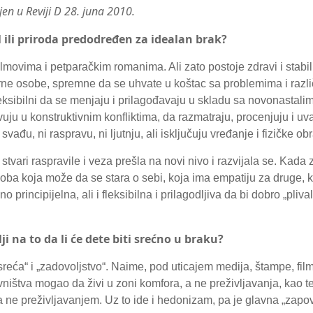
en u Reviji D 28. juna 2010.
il ili priroda predodređen za idealan brak?
ilmovima i petparačkim romanima. Ali zato postoje zdravi i stabil
e osobe, spremne da se uhvate u koštac sa problemima i različ
 fleksibilni da se menjaju i prilagođavaju u skladu sa novonastal
u u konstruktivnim konfliktima, da razmatraju, procenjuju i uvaž
svađu, ni raspravu, ni ljutnju, ali isključuju vređanje i fizičke o
 stvari raspravile i veza prešla na novi nivo i razvijala se. Ka
soba koja može da se stara o sebi, koja ima empatiju za druge, 
o principijelna, ali i fleksibilna i prilagodljiva da bi dobro „pliv
ji na to da li će dete biti srećno u braku?
reća“ i „zadovoljstvo“. Naime, pod uticajem medija, štampe, fil
ništva mogao da živi u zoni komfora, a ne preživljavanja, kao t
a ne preživljavanjem. Uz to ide i hedonizam, pa je glavna „zapov