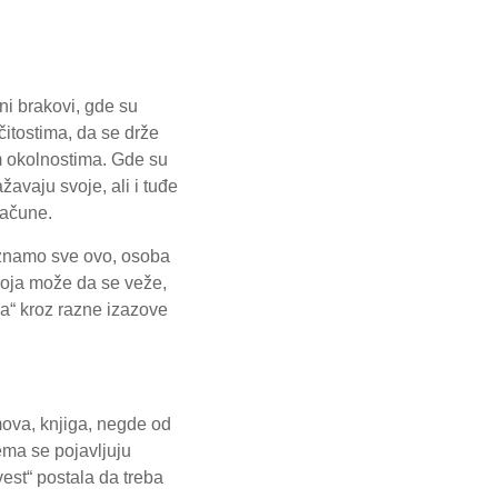
ni brakovi, gde su
itostima, da se drže
im okolnostima. Gde su
avaju svoje, ali i tuđe
bračune.
da znamo sve ovo, osoba
koja može da se veže,
ala“ kroz razne izazove
mova, knjiga, negde od
ema se pojavljuju
est“ postala da treba