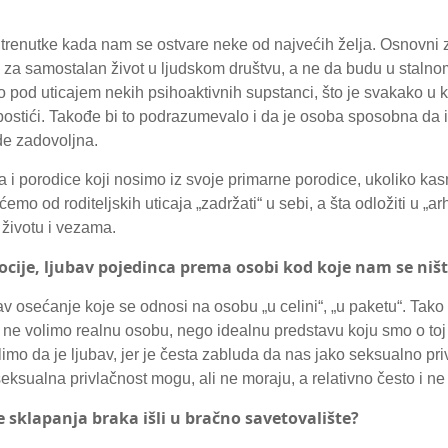
 trenutke kada nam se ostvare neke od najvećih želja. Osnovni z
za samostalan život u ljudskom društvu, a ne da budu u stalnom
o pod uticajem nekih psihoaktivnih supstanci, što je svakako u 
o postići. Takođe bi to podrazumevalo i da je osoba sposobna da
ude zadovoljna.
a i porodice koji nosimo iz svoje primarne porodice, ukoliko kas
 od roditeljskih uticaja „zadržati“ u sebi, a šta odložiti u „arhi
 životu i vezama.
cije, ljubav pojedinca prema osobi kod koje nam se niš
bav osećanje koje se odnosi na osobu „u celini“, „u paketu“. Tako 
ri ne volimo realnu osobu, nego idealnu predstavu koju smo o toj o
limo da je ljubav, jer je česta zabluda da nas jako seksualno p
seksualna privlačnost mogu, ali ne moraju, a relativno često i ne
re sklapanja braka išli u bračno savetovalište?