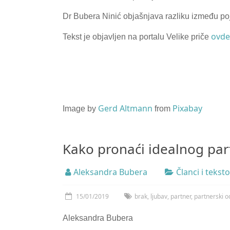
Dr Bubera Ninić objašnjava razliku između poj
ovde
Tekst je objavljen na portalu Velike priče
Gerd Altmann
Pixabay
Image by
from
Kako pronaći idealnog par
Aleksandra Bubera
Članci i teksto
15/01/2019
brak
,
ljubav
,
partner
,
partnerski o
Aleksandra Bubera