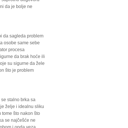
ni da je bolje ne
obi da sagleda problem
o da osobe same sebe
tator procesa
igurne da brak hoće ili
oje su sigurne da žele
on što je problem
 se stalno brka sa
e želje i idealnu sliku
 u tome što nakon što
ika se najčešće ne
sobom i onda veza