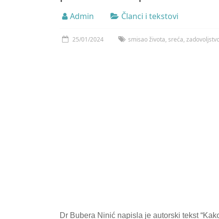
Admin
Članci i tekstovi
25/01/2024
smisao života
,
sreća
,
zadovoljstv
Dr Bubera Ninić napisla je autorski tekst “Kak