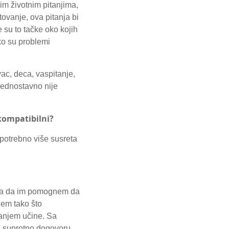
im životnim pitanjima,
ovanje, ova pitanja bi
 su to tačke oko kojih
iko su problemi
ac, deca, vaspitanje,
jednostavno nije
 kompatibilni?
 potrebno više susreta
enata da im pomognem da
ažem tako što
nanjem učine. Sa
ti suprotno dogovoru