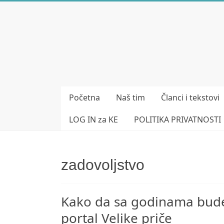
Skip
to
Bubera
content
Specijalistička
ordinacija
iz
oblasti
Početna
Naš tim
Članci i tekstovi
psihijatrije
LOG IN za KE
POLITIKA PRIVATNOSTI
zadovoljstvo
Kako da sa godinama budet
portal Velike priče