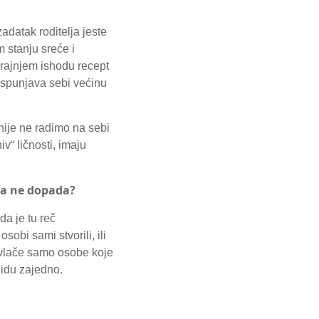
adatak roditelja jeste
 stanju sreće i
krajnjem ishodu recept
 ispunjava sebi većinu
nije ne radimo na sebi
v“ ličnosti, imaju
ta ne dopada?
da je tu reč
sobi sami stvorili, ili
rivlače samo osobe koje
 idu zajedno.