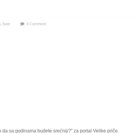
o
,
život
0 Comment
o da sa godinama budete srećniji?” za portal Velike priče.