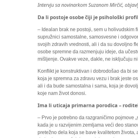
Intervju sa novinarkom Suzanom Mirčić, objavlj
Da li postoje osobe čiji je psihološki prof
– Idealan brak ne postoji, sem u holivudskim f
supružnici samostalne, samosvesne i odgovorn
svojih zdravih vrednosti, ali i da su dovoljno
osobe spremne da razmenjuju ideje, da učestvuj
mišljenje. Ovakve veze, dakle, ne isključuju ni 
Konflikt je konstruktivan i dobrodošao da bi se
koja je spremna za zdravu vezu i brak jeste o
ali i da bude samostalna i sama, koja je dovoljn
koje nam život donosi.
Ima li uticaja primarna porodica – roditel
– Prvo je potrebno da razgraničimo pojmove „s
kada je u razvijenim zemljama veći deo stanov
pretežno dela koja se bave kvalitetom života, 