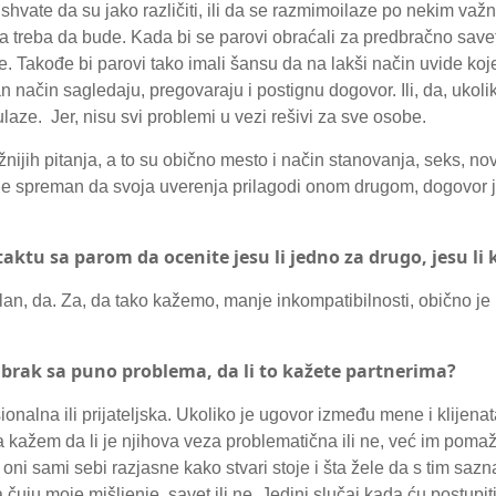
shvate da su jako različiti, ili da se razmimoilaze po nekim važn
a treba da bude. Kada bi se parovi obraćali za predbračno savet
. Takođe bi parovi tako imali šansu da na lakši način uvide koje
n način sagledaju, pregovaraju i postignu dogovor. Ili, da, ukol
ulaze. Jer, nisu svi problemi u vezi rešivi za sve osobe.
ijih pitanja, a to su obično mesto i način stanovanja, seks, nov
 nije spreman da svoja uverenja prilagodi onom drugom, dogovor 
aktu sa parom da ocenite jesu li jedno za drugo, jesu li
lan, da. Za, da tako kažemo, manje inkompatibilnosti, obično je
sti brak sa puno problema, da li to kažete partnerima?
fesionalna ili prijateljska. Ukoliko je ugovor između mene i klij
im ja kažem da li je njihova veza problematična ili ne, već im pom
oni sami sebi razjasne kako stvari stoje i šta žele da s tim saz
 čuju moje mišljenje, savet ili ne. Jedini slučaj kada ću postupi