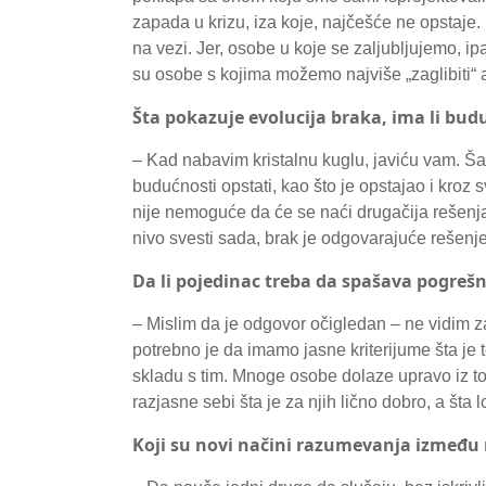
zapada u krizu, iza koje, najčešće ne opstaje.
na vezi. Jer, osobe u koje se zaljubljujemo, i
su osobe s kojima možemo najviše „zaglibiti“ al
Šta pokazuje evolucija braka, ima li bud
– Kad nabavim kristalnu kuglu, javiću vam. Šal
budućnosti opstati, kao što je opstajao i kroz
nije nemoguće da će se naći drugačija rešenja 
nivo svesti sada, brak je odgovarajuće rešenje
Da li pojedinac treba da spašava pogreš
– Mislim da je odgovor očigledan – ne vidim za
potrebno je da imamo jasne kriterijume šta je t
skladu s tim. Mnoge osobe dolaze upravo iz to
razjasne sebi šta je za njih lično dobro, a šta
Koji su novi načini razumevanja između