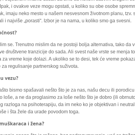
 Ipak, i ovakve veze mogu opstati, u koliko su obe osobe spremn
pak, imaju neko mesto u našem nesvesnom životnom planu, tzv. sk
i i najviše „porasti“. Izbor je na nama, u koliko smo ga svesni.
ućnost?
im se. Trenutno mislim da ne postoji bolja alternativa, tako da 
 sve društvene tranzicije do sada. Ali svest naše vrste se menja
za vreme koje dolazi. A ukoliko se to desi, tek će vreme pokazat
 za regulisanje partnerskog suživota.
nu vezu?
što bismo spašavali nešto što je za nas, našu decu ili porodicu
o loše, a ne da proglasimo za loše nešto što je dobro (ili obrnu
g razloga na psihoterapiju, da im neko ko je objektivan i neut
 loše i šta žele da urade povodom toga.
 muškaraca i žena?