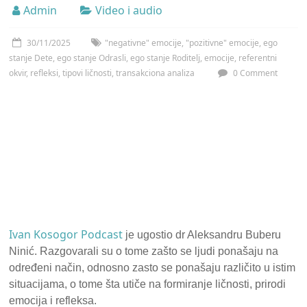
Admin
Video i audio
30/11/2025
"negativne" emocije
,
"pozitivne" emocije
,
ego
stanje Dete
,
ego stanje Odrasli
,
ego stanje Roditelj
,
emocije
,
referentni
okvir
,
refleksi
,
tipovi ličnosti
,
transakciona analiza
0 Comment
Ivan Kosogor Podcast
je ugostio dr Aleksandru Buberu
Ninić. Razgovarali su o tome zašto se ljudi ponašaju na
određeni način, odnosno zasto se ponašaju različito u istim
situacijama, o tome šta utiče na formiranje ličnosti, prirodi
emocija i refleksa.