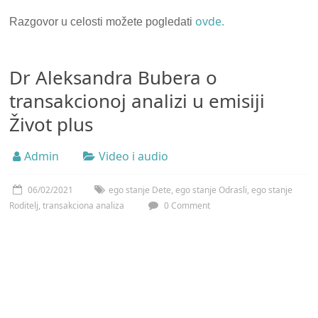
ovde.
Razgovor u celosti možete pogledati
Dr Aleksandra Bubera o
transakcionoj analizi u emisiji
Život plus
Admin
Video i audio
06/02/2021
ego stanje Dete
,
ego stanje Odrasli
,
ego stanje
Roditelj
,
transakciona analiza
0 Comment