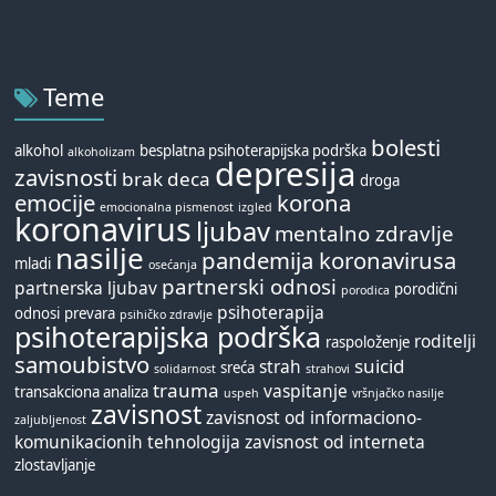
Teme
bolesti
alkohol
besplatna psihoterapijska podrška
alkoholizam
depresija
zavisnosti
brak
deca
droga
emocije
korona
emocionalna pismenost
izgled
koronavirus
ljubav
mentalno zdravlje
nasilje
pandemija koronavirusa
mladi
osećanja
partnerski odnosi
partnerska ljubav
porodični
porodica
psihoterapija
odnosi
prevara
psihičko zdravlje
psihoterapijska podrška
roditelji
raspoloženje
samoubistvo
suicid
strah
sreća
solidarnost
strahovi
trauma
vaspitanje
transakciona analiza
uspeh
vršnjačko nasilje
zavisnost
zavisnost od informaciono-
zaljubljenost
komunikacionih tehnologija
zavisnost od interneta
zlostavljanje