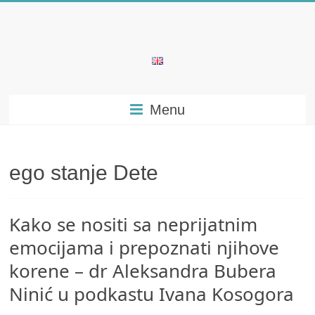
Skip
to
content
Bubera
Specijalistička
Menu
ordinacija
iz
oblasti
psihijatrije
ego stanje Dete
Kako se nositi sa neprijatnim
emocijama i prepoznati njihove
korene – dr Aleksandra Bubera
Ninić u podkastu Ivana Kosogora