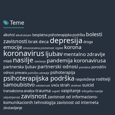
Teme
bolesti
alkohol
besplatna psihoterapijska podrška
alkoholizam
depresija
zavisnosti
brak
deca
droga
emocije
korona
emocionalna pismenost
izgled
koronavirus
ljubav
mentalno zdravlje
nasilje
pandemija koronavirusa
mladi
osećanja
partnerski odnosi
partnerska ljubav
porodični
porodica
psihoterapija
odnosi
prevara
psihičko zdravlje
psihoterapijska podrška
roditelji
raspoloženje
samoubistvo
suicid
strah
sreća
solidarnost
strahovi
trauma
vaspitanje
transakciona analiza
uspeh
vršnjačko nasilje
zavisnost
zavisnost od informaciono-
zaljubljenost
komunikacionih tehnologija
zavisnost od interneta
zlostavljanje