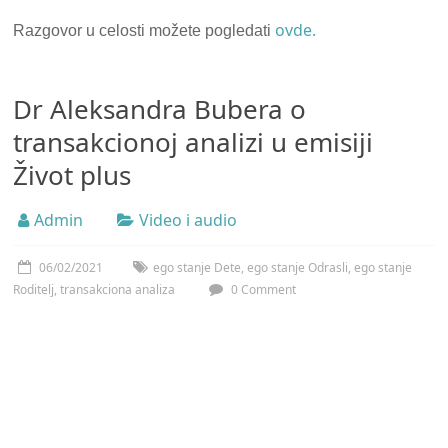
ovde.
Razgovor u celosti možete pogledati
Dr Aleksandra Bubera o
transakcionoj analizi u emisiji
Život plus
Admin
Video i audio
06/02/2021
ego stanje Dete
,
ego stanje Odrasli
,
ego stanje
Roditelj
,
transakciona analiza
0 Comment