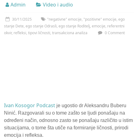
Admin
Video i audio
30/11/2025
"negativne" emocije
,
"pozitivne" emocije
,
ego
stanje Dete
,
ego stanje Odrasli
,
ego stanje Roditelj
,
emocije
,
referentni
okvir
,
refleksi
,
tipovi ličnosti
,
transakciona analiza
0 Comment
Ivan Kosogor Podcast
je ugostio dr Aleksandru Buberu
Ninić. Razgovarali su o tome zašto se ljudi ponašaju na
određeni način, odnosno zasto se ponašaju različito u istim
situacijama, o tome šta utiče na formiranje ličnosti, prirodi
emocija i refleksa.