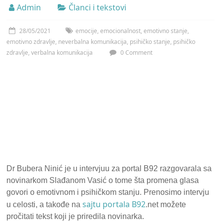
Admin
Članci i tekstovi
28/05/2021
emocije
,
emocionalnost
,
emotivno stanje
,
emotivno zdravlje
,
neverbalna komunikacija
,
psihičko stanje
,
psihičko
zdravlje
,
verbalna komunikacija
0 Comment
Dr Bubera Ninić je u intervjuu za portal B92 razgovarala sa
novinarkom Slađanom Vasić o tome šta promena glasa
govori o emotivnom i psihičkom stanju. Prenosimo intervju
sajtu portala B92
u celosti, a takođe na
.net možete
pročitati tekst koji je priredila novinarka.