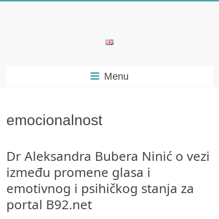
Skip
to
content
Bubera
Specijalistička
Menu
ordinacija
iz
oblasti
psihijatrije
emocionalnost
Dr Aleksandra Bubera Ninić o vezi
između promene glasa i
emotivnog i psihičkog stanja za
portal B92.net