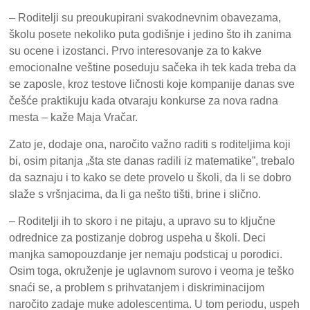
– Roditelji su preoukupirani svakodnevnim obavezama,
školu posete nekoliko puta godišnje i jedino što ih zanima
su ocene i izostanci. Prvo interesovanje za to kakve
emocionalne veštine poseduju sačeka ih tek kada treba da
se zaposle, kroz testove ličnosti koje kompanije danas sve
češće praktikuju kada otvaraju konkurse za nova radna
mesta – kaže Maja Vračar.
Zato je, dodaje ona, naročito važno raditi s roditeljima koji
bi, osim pitanja „šta ste danas radili iz matematike”, trebalo
da saznaju i to kako se dete provelo u školi, da li se dobro
slaže s vršnjacima, da li ga nešto tišti, brine i slično.
– Roditelji ih to skoro i ne pitaju, a upravo su to ključne
odrednice za postizanje dobrog uspeha u školi. Deci
manjka samopouzdanje jer nemaju podsticaj u porodici.
Osim toga, okruženje je uglavnom surovo i veoma je teško
snaći se, a problem s prihvatanjem i diskriminacijom
naročito zadaje muke adolescentima. U tom periodu, uspeh