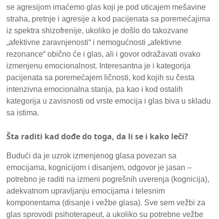
se agresijom imaćemo glas koji je pod uticajem mešavine
straha, pretnje i agresije a kod pacijenata sa poremećajima
iz spektra shizofrenije, ukoliko je došlo do takozvane
„afektivne zaravnjenosti“ i nemogućnosti „afektivne
rezonance“ obično će i glas, ali i govor odražavati ovako
izmenjenu emocionalnost. Interesantna je i kategorija
pacijenata sa poremećajem ličnosti, kod kojih su česta
intenzivna emocionalna stanja, pa kao i kod ostalih
kategorija u zavisnosti od vrste emocija i glas biva u skladu
sa istima.
Šta raditi kad dođe do toga, da li se i kako leči?
Budući da je uzrok izmenjenog glasa povezan sa
emocijama, kognicijom i disanjem, odgovor je jasan –
potrebno je raditi na izmeni pogrešnih uverenja (kognicija),
adekvatnom upravljanju emocijama i telesnim
komponentama (disanje i vežbe glasa). Sve sem vežbi za
glas sprovodi psihoterapeut, a ukoliko su potrebne vežbe