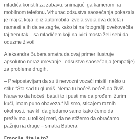
mladića koristili za zabavu, snimajući ga kamerom na
mobilnom telefonu. Vrhunac odsustva saosećanja pokazala
je majka koja je iz automobila izvela svoja dva deteta i
namestila ih da se zagrle, kako bi na fotografiji ovekovečila
taj trenutak – sa mladićem koji na ivici mosta želi sebi da
oduzme život!
Aleksandra Bubera smatra da ovaj primer ilustruje
apsolutno nerazumevanje i odsustvo saosećanja (empatije)
za probleme drugih.
– Pretpostavljam da su ti nervozni vozači mislili nešto u
stilu: “Šta sad tu glumiš. Nema tu hoćeš-nećeš da živiš…
Naravno da hoćeš, batali to i pusti me da prođem, žurim
kući, imam puno obaveza.“ Mi smo, sticajem raznih
okolnosti, navikli da gledamo samo kako ćemo da
preživimo, u tolikoj meri, da ne stižemo da obraćamo
pažnju na druge – smatra Bubera.
Emocije, šta je to?