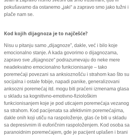
pokušavamo da ostanemo „jaki“ a zapravo smo jako tužni i
plače nam se.
Kod kojih dijagnoza je to najčešće?
Nisu u pitanju samo „dijagnoze”, dakle, već i bilo koje
emocionalno stanje. A kada govorimo o dijagnozama,
zapravo sve „dijagnoze“ podrazumevaju do neke mere
neadekvatno emocionalno funkcionisanje – tako
poremećaji povezani sa anksioznošću i strahom kao što su
socijalna i ostale fobije, napadi panike, generalizovani
anksozni poremećaj itd. mogu biti praćeni izmenama glasa
u skladu sa kognitivno-emotivno-fiziološkim
funkcionisanjem koje je pod uticajem poremećaja vezanog
sa strahom. Kod pacijenata sa afektivnim poremećajima,
dakle onih koji utiču na raspoloženje, glas će biti u skladu
sa depresivnim ili euforičnim raspoloženjem. Kod osoba sa
paranoidnim poremećajem, gde je pacijent uplašen i brani