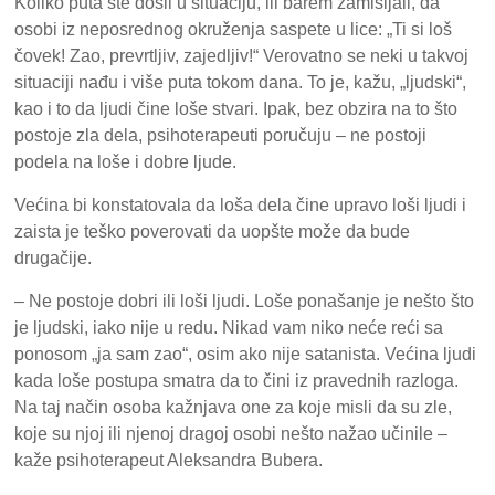
Koliko puta ste došli u situaciju, ili barem zamišljali, da
osobi iz neposrednog okruženja saspete u lice: „Ti si loš
čovek! Zao, prevrtljiv, zajedljiv!“ Verovatno se neki u takvoj
situaciji nađu i više puta tokom dana. To je, kažu, „ljudski“,
kao i to da ljudi čine loše stvari. Ipak, bez obzira na to što
postoje zla dela, psihoterapeuti poručuju – ne postoji
podela na loše i dobre ljude.
Većina bi konstatovala da loša dela čine upravo loši ljudi i
zaista je teško poverovati da uopšte može da bude
drugačije.
– Ne postoje dobri ili loši ljudi. Loše ponašanje je nešto što
je ljudski, iako nije u redu. Nikad vam niko neće reći sa
ponosom „ja sam zao“, osim ako nije satanista. Većina ljudi
kada loše postupa smatra da to čini iz pravednih razloga.
Na taj način osoba kažnjava one za koje misli da su zle,
koje su njoj ili njenoj dragoj osobi nešto nažao učinile –
kaže psihoterapeut Aleksandra Bubera.