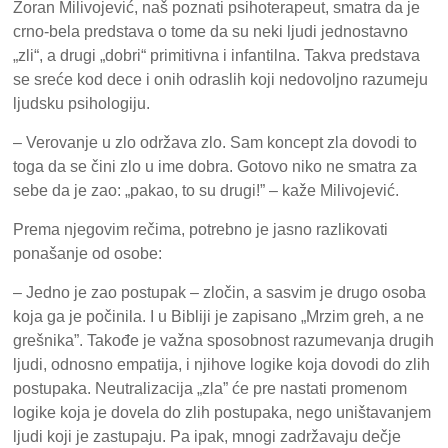
Zoran Milivojević, naš poznati psihoterapeut, smatra da je
crno-bela predstava o tome da su neki ljudi jednostavno
„zli“, a drugi „dobri“ primitivna i infantilna. Takva predstava
se sreće kod dece i onih odraslih koji nedovoljno razumeju
ljudsku psihologiju.
– Verovanje u zlo održava zlo. Sam koncept zla dovodi to
toga da se čini zlo u ime dobra. Gotovo niko ne smatra za
sebe da je zao: „pakao, to su drugi!” – kaže Milivojević.
Prema njegovim rečima, potrebno je jasno razlikovati
ponašanje od osobe:
– Jedno je zao postupak – zločin, a sasvim je drugo osoba
koja ga je počinila. I u Bibliji je zapisano „Mrzim greh, a ne
grešnika”. Takođe je važna sposobnost razumevanja drugih
ljudi, odnosno empatija, i njihove logike koja dovodi do zlih
postupaka. Neutralizacija „zla” će pre nastati promenom
logike koja je dovela do zlih postupaka, nego uništavanjem
ljudi koji je zastupaju. Pa ipak, mnogi zadržavaju dečje