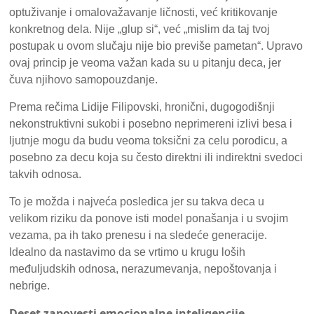
optuživanje i omalovažavanje ličnosti, već kritikovanje
konkretnog dela. Nije „glup si“, već „mislim da taj tvoj
postupak u ovom slučaju nije bio previše pametan“. Upravo
ovaj princip je veoma važan kada su u pitanju deca, jer
čuva njihovo samopouzdanje.
Prema rečima Lidije Filipovski, hronični, dugogodišnji
nekonstruktivni sukobi i posebno neprimereni izlivi besa i
ljutnje mogu da budu veoma toksični za celu porodicu, a
posebno za decu koja su često direktni ili indirektni svedoci
takvih odnosa.
To je možda i najveća posledica jer su takva deca u
velikom riziku da ponove isti model ponašanja i u svojim
vezama, pa ih tako prenesu i na sledeće generacije.
Idealno da nastavimo da se vrtimo u krugu loših
međuljudskih odnosa, nerazumevanja, nepoštovanja i
nebrige.
Deset zapovesti emocionalne inteligencije