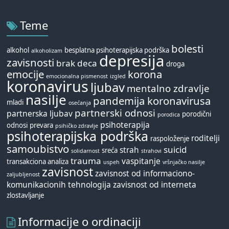
Teme
bolesti
alkohol
besplatna psihoterapijska podrška
alkoholizam
depresija
zavisnosti
brak
deca
droga
emocije
korona
emocionalna pismenost
izgled
koronavirus
ljubav
mentalno zdravlje
nasilje
pandemija koronavirusa
mladi
osećanja
partnerski odnosi
partnerska ljubav
porodični
porodica
psihoterapija
odnosi
prevara
psihičko zdravlje
psihoterapijska podrška
roditelji
raspoloženje
samoubistvo
suicid
strah
sreća
solidarnost
strahovi
trauma
vaspitanje
transakciona analiza
uspeh
vršnjačko nasilje
zavisnost
zavisnost od informaciono-
zaljubljenost
komunikacionih tehnologija
zavisnost od interneta
zlostavljanje
Informacije o ordinaciji