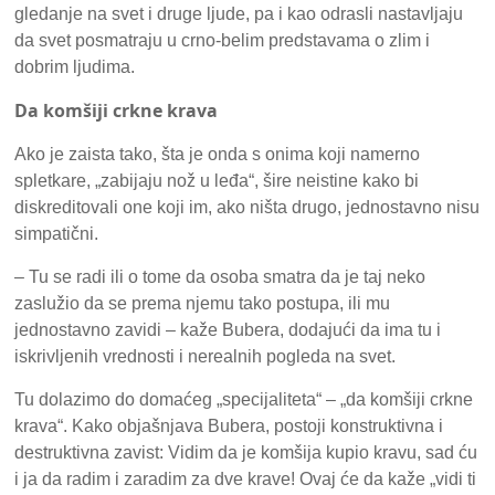
gledanje na svet i druge ljude, pa i kao odrasli nastavljaju
da svet posmatraju u crno-belim predstavama o zlim i
dobrim ljudima.
Da komšiji crkne krava
Ako je zaista tako, šta je onda s onima koji namerno
spletkare, „zabijaju nož u leđa“, šire neistine kako bi
diskreditovali one koji im, ako ništa drugo, jednostavno nisu
simpatični.
– Tu se radi ili o tome da osoba smatra da je taj neko
zaslužio da se prema njemu tako postupa, ili mu
jednostavno zavidi – kaže Bubera, dodajući da ima tu i
iskrivljenih vrednosti i nerealnih pogleda na svet.
Tu dolazimo do domaćeg „specijaliteta“ – „da komšiji crkne
krava“. Kako objašnjava Bubera, postoji konstruktivna i
destruktivna zavist: Vidim da je komšija kupio kravu, sad ću
i ja da radim i zaradim za dve krave! Ovaj će da kaže „vidi ti