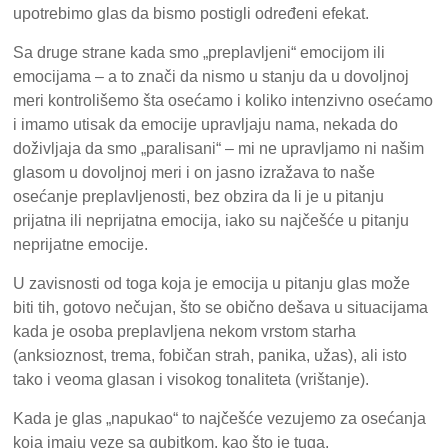
upotrebimo glas da bismo postigli određeni efekat.
Sa druge strane kada smo „preplavljeni“ emocijom ili
emocijama – a to znači da nismo u stanju da u dovoljnoj
meri kontrolišemo šta osećamo i koliko intenzivno osećamo
i imamo utisak da emocije upravljaju nama, nekada do
doživljaja da smo „paralisani“ – mi ne upravljamo ni našim
glasom u dovoljnoj meri i on jasno izražava to naše
osećanje preplavljenosti, bez obzira da li je u pitanju
prijatna ili neprijatna emocija, iako su najčešće u pitanju
neprijatne emocije.
U zavisnosti od toga koja je emocija u pitanju glas može
biti tih, gotovo nečujan, što se obično dešava u situacijama
kada je osoba preplavljena nekom vrstom starha
(anksioznost, trema, fobičan strah, panika, užas), ali isto
tako i veoma glasan i visokog tonaliteta (vrištanje).
Kada je glas „napukao“ to najčešće vezujemo za osećanja
koja imaju veze sa gubitkom, kao što je tuga.