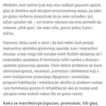
Međutim, kod većine ljudi koji nisu vežbali glasovni aparat,
glas je direktno pod uticajem emocionalnog stanja, pa tako
po glasu možemo prepoznati da je neko uzbuđen, ljut,
tužan uplašen itd. – svi imamo iskustvo da smo primetili da
nekome „drhti glas”, da neko viče, govori jedva čujno i
slično.
Naravno, treba uzeti u obzir i da kod nekih ljudi postoji
nepravilna upotreba glasovnog aparata, kao i nepravilno
disanje, a koji mogu biti rezultat nekih fizičkih oboljenja ali i
nedostatka uputstava ili formiranja loših navika u disanju i
upotrebi glasovnog aparata. Ovim delom problema se bave
otorinolaringolozi, neurolozi, pulmolozi i defektolozi koji u
ovim slučajevima postavljaju dijagnozu i sastavljaju
program habilitacije i reedukacije ukoliko je problem nastao
i pre formiranja govora ili rehabilitacije ako je nastao pod
uticajem neke bolesti nakon što se govor razvio.
Kako se manifestuje (ispucao, promukao, tiši glas,