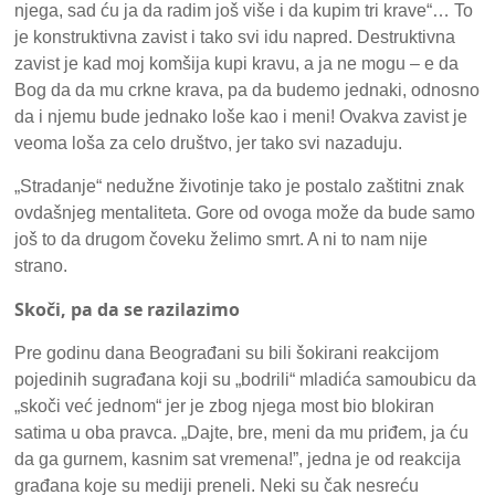
njega, sad ću ja da radim još više i da kupim tri krave“… To
je konstruktivna zavist i tako svi idu napred. Destruktivna
zavist je kad moj komšija kupi kravu, a ja ne mogu – e da
Bog da da mu crkne krava, pa da budemo jednaki, odnosno
da i njemu bude jednako loše kao i meni! Ovakva zavist je
veoma loša za celo društvo, jer tako svi nazaduju.
„Stradanje“ nedužne životinje tako je postalo zaštitni znak
ovdašnjeg mentaliteta. Gore od ovoga može da bude samo
još to da drugom čoveku želimo smrt. A ni to nam nije
strano.
Skoči, pa da se razilazimo
Pre godinu dana Beograđani su bili šokirani reakcijom
pojedinih sugrađana koji su „bodrili“ mladića samoubicu da
„skoči već jednom“ jer je zbog njega most bio blokiran
satima u oba pravca. „Dajte, bre, meni da mu priđem, ja ću
da ga gurnem, kasnim sat vremena!”, jedna je od reakcija
građana koje su mediji preneli. Neki su čak nesreću