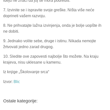
ideju ne znači da joj se mora podrediti.
7. Izvinite se i ispravite svoje greške. Ništa više neće
doprineti vašem razvoju.
8. Ne prihvatajte lažna izvinjenja, onda je bolje uopšte ih
ne dobiti.
9. Jednako volite sebe, druge i istinu. Nikada nemojte
žrtvovati jedno zarad drugog.
10. Sledite ove zapovesti najbolje što možete. Na kraju
krajeva, nisu uklesane u kamenu.
Iz knjige „Školovanje srca“
Blic
Izvor:
Ostale kategorije: