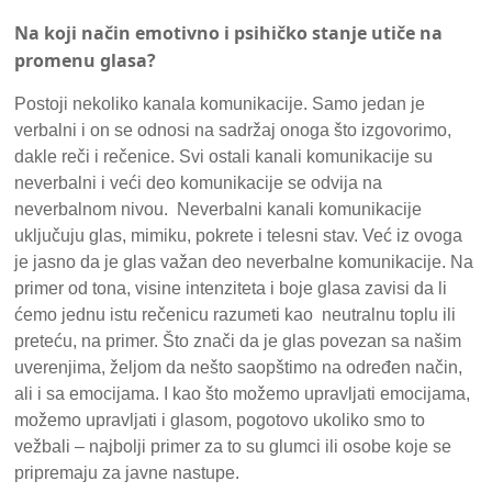
Na koji način emotivno i psihičko stanje utiče na
promenu glasa?
Postoji nekoliko kanala komunikacije. Samo jedan je
verbalni i on se odnosi na sadržaj onoga što izgovorimo,
dakle reči i rečenice. Svi ostali kanali komunikacije su
neverbalni i veći deo komunikacije se odvija na
neverbalnom nivou. Neverbalni kanali komunikacije
uključuju glas, mimiku, pokrete i telesni stav. Već iz ovoga
je jasno da je glas važan deo neverbalne komunikacije. Na
primer od tona, visine intenziteta i boje glasa zavisi da li
ćemo jednu istu rečenicu razumeti kao neutralnu toplu ili
preteću, na primer. Što znači da je glas povezan sa našim
uverenjima, željom da nešto saopštimo na određen način,
ali i sa emocijama. I kao što možemo upravljati emocijama,
možemo upravljati i glasom, pogotovo ukoliko smo to
vežbali – najbolji primer za to su glumci ili osobe koje se
pripremaju za javne nastupe.