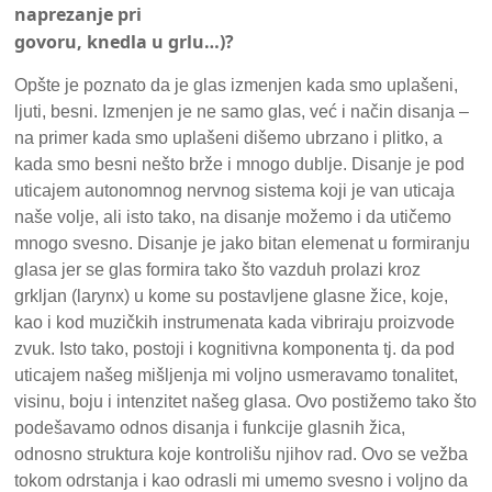
naprezanje pri
govoru, knedla u grlu…)?
Opšte je poznato da je glas izmenjen kada smo uplašeni,
ljuti, besni. Izmenjen je ne samo glas, već i način disanja –
na primer kada smo uplašeni dišemo ubrzano i plitko, a
kada smo besni nešto brže i mnogo dublje. Disanje je pod
uticajem autonomnog nervnog sistema koji je van uticaja
naše volje, ali isto tako, na disanje možemo i da utičemo
mnogo svesno. Disanje je jako bitan elemenat u formiranju
glasa jer se glas formira tako što vazduh prolazi kroz
grkljan (larynx) u kome su postavljene glasne žice, koje,
kao i kod muzičkih instrumenata kada vibriraju proizvode
zvuk. Isto tako, postoji i kognitivna komponenta tj. da pod
uticajem našeg mišljenja mi voljno usmeravamo tonalitet,
visinu, boju i intenzitet našeg glasa. Ovo postižemo tako što
podešavamo odnos disanja i funkcije glasnih žica,
odnosno struktura koje kontrolišu njihov rad. Ovo se vežba
tokom odrstanja i kao odrasli mi umemo svesno i voljno da