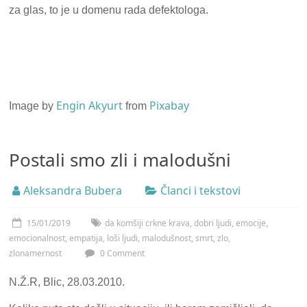
za glas, to je u domenu rada defektologa.
Engin Akyurt
Pixabay
Image by
from
Postali smo zli i malodušni
Aleksandra Bubera
Članci i tekstovi
15/01/2019
da komšiji crkne krava
,
dobri ljudi
,
emocije
,
emocionalnost
,
empatija
,
loši ljudi
,
malodušnost
,
smrt
,
zlo
,
zlonamernost
0 Comment
N.Ž.R, Blic, 28.03.2010.