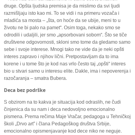
druge. Opšta ljudska premisa je da mislimo da svi ljudi
razmišljaju isto kao mi. To se vidi i na primeru vozača i
mladića sa mosta – „šta, on hoće da se ubije, meni to u
životu ne bi palo na pamet“. Osim toga, nekako smo se
odrodili i udaljili, jer smo „apsorbovani sobom“. Što se tiče
društvene odgovornosti, skloni smo tome da gledamo samo
sebe i svoje interese. Mnogi tako ne vide da je neki opšti
interes zapravo i njihov lični. Pretpostavljam da to ima
korene i u tome što je kod nas vrlo često taj „opšti“ interes
bio u stvari samo u interesu elite. Dakle, ima i nepoverenja i
razočaranja – smatra Bubera.
Deca bez podrške
S obzirom na to kakva je situacija kod odraslih, ne čudi
činjenica da su nam i deca nedovoljno emocionalno
pismena. Prema rečima Maje Vračar, pedagoga u Tehničkoj
školi „Drvo art” i člana Pedagoškog društva Srbije,
emocionalno opismenjavanje kod dece niko ne neguje.