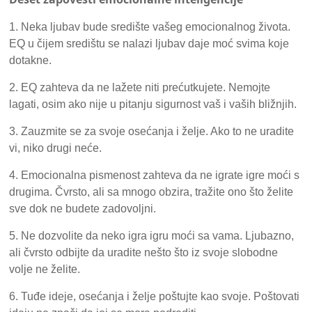
1. Neka ljubav bude središte vašeg emocionalnog života.
EQ u čijem središtu se nalazi ljubav daje moć svima koje
dotakne.
2. EQ zahteva da ne lažete niti prećutkujete. Nemojte
lagati, osim ako nije u pitanju sigurnost vaš i vaših bližnjih.
3. Zauzmite se za svoje osećanja i želje. Ako to ne uradite
vi, niko drugi neće.
4. Emocionalna pismenost zahteva da ne igrate igre moći s
drugima. Čvrsto, ali sa mnogo obzira, tražite ono što želite
sve dok ne budete zadovoljni.
5. Ne dozvolite da neko igra igru moći sa vama. Ljubazno,
ali čvrsto odbijte da uradite nešto što iz svoje slobodne
volje ne želite.
6. Tuđe ideje, osećanja i želje poštujte kao svoje. Poštovati