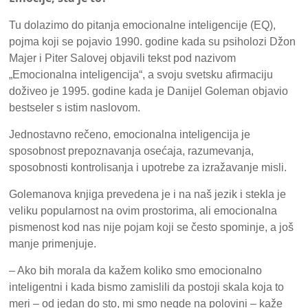
Tu dolazimo do pitanja emocionalne inteligencije (EQ),
pojma koji se pojavio 1990. godine kada su psiholozi Džon
Majer i Piter Salovej objavili tekst pod nazivom
„Emocionalna inteligencija“, a svoju svetsku afirmaciju
doživeo je 1995. godine kada je Danijel Goleman objavio
bestseler s istim naslovom.
Jednostavno rečeno, emocionalna inteligencija je
sposobnost prepoznavanja osećaja, razumevanja,
sposobnosti kontrolisanja i upotrebe za izražavanje misli.
Golemanova knjiga prevedena je i na naš jezik i stekla je
veliku popularnost na ovim prostorima, ali emocionalna
pismenost kod nas nije pojam koji se često spominje, a još
manje primenjuje.
– Ako bih morala da kažem koliko smo emocionalno
inteligentni i kada bismo zamislili da postoji skala koja to
meri – od jedan do sto, mi smo negde na polovini – kaže