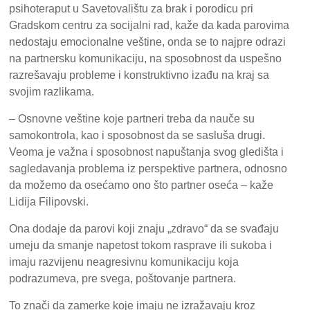
psihoteraput u Savetovalištu za brak i porodicu pri
Gradskom centru za socijalni rad, kaže da kada parovima
nedostaju emocionalne veštine, onda se to najpre odrazi
na partnersku komunikaciju, na sposobnost da uspešno
razrešavaju probleme i konstruktivno izađu na kraj sa
svojim razlikama.
– Osnovne veštine koje partneri treba da nauče su
samokontrola, kao i sposobnost da se sasluša drugi.
Veoma je važna i sposobnost napuštanja svog gledišta i
sagledavanja problema iz perspektive partnera, odnosno
da možemo da osećamo ono što partner oseća – kaže
Lidija Filipovski.
Ona dodaje da parovi koji znaju „zdravo“ da se svađaju
umeju da smanje napetost tokom rasprave ili sukoba i
imaju razvijenu neagresivnu komunikaciju koja
podrazumeva, pre svega, poštovanje partnera.
To znači da zamerke koje imaju ne izražavaju kroz