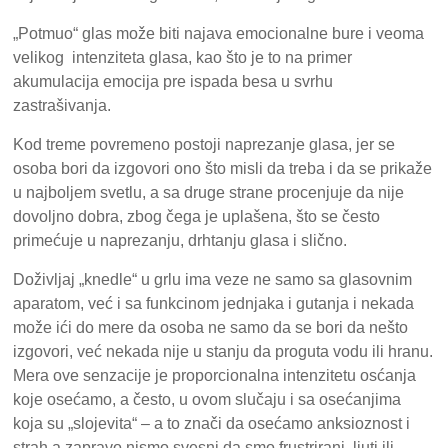
„Potmuo“ glas može biti najava emocionalne bure i veoma
velikog intenziteta glasa, kao što je to na primer
akumulacija emocija pre ispada besa u svrhu
zastrašivanja.
Kod treme povremeno postoji naprezanje glasa, jer se
osoba bori da izgovori ono što misli da treba i da se prikaže
u najboljem svetlu, a sa druge strane procenjuje da nije
dovoljno dobra, zbog čega je uplašena, što se često
primećuje u naprezanju, drhtanju glasa i slično.
Doživljaj „knedle“ u grlu ima veze ne samo sa glasovnim
aparatom, već i sa funkcinom jednjaka i gutanja i nekada
može ići do mere da osoba ne samo da se bori da nešto
izgovori, već nekada nije u stanju da proguta vodu ili hranu.
Mera ove senzacije je proporcionalna intenzitetu osćanja
koje osećamo, a često, u ovom slučaju i sa osećanjima
koja su „slojevita“ – a to znači da osećamo anksioznost i
strah a zapravo nismo svesni da smo frustrirani, ljuti ili