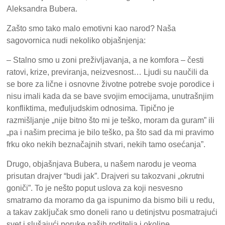
Aleksandra Bubera.
Zašto smo tako malo emotivni kao narod? Naša
sagovornica nudi nekoliko objašnjenja:
– Stalno smo u zoni preživljavanja, a ne komfora – česti
ratovi, krize, previranja, neizvesnost… Ljudi su naučili da
se bore za lične i osnovne životne potrebe svoje porodice i
nisu imali kada da se bave svojim emocijama, unutrašnjim
konfliktima, međuljudskim odnosima. Tipično je
razmišljanje „nije bitno što mi je teško, moram da guram” ili
„pa i našim precima je bilo teško, pa što sad da mi pravimo
frku oko nekih beznačajnih stvari, nekih tamo osećanja”.
Drugo, objašnjava Bubera, u našem narodu je veoma
prisutan drajver “budi jak”. Drajveri su takozvani „okrutni
goniči”. To je nešto poput uslova za koji nesvesno
smatramo da moramo da ga ispunimo da bismo bili u redu,
a takav zaključak smo doneli rano u detinjstvu posmatrajući
svet i slušajući poruke naših roditelja i okoline.