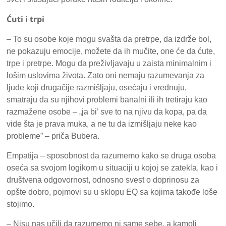
Ćuti i trpi
– To su osobe koje mogu svašta da pretrpe, da izdrže bol,
ne pokazuju emocije, možete da ih mučite, one će da ćute,
trpe i pretrpe. Mogu da preživljavaju u zaista minimalnim i
lošim uslovima života. Zato oni nemaju razumevanja za
ljude koji drugačije razmišljaju, osećaju i vrednuju,
smatraju da su njihovi problemi banalni ili ih tretiraju kao
razmažene osobe – „ja bi’ sve to na njivu da kopa, pa da
vide šta je prava muka, a ne tu da izmišljaju neke kao
probleme” – priča Bubera.
Empatija – sposobnost da razumemo kako se druga osoba
oseća sa svojom logikom u situaciji u kojoj se zatekla, kao i
društvena odgovornost, odnosno svest o doprinosu za
opšte dobro, pojmovi su u sklopu EQ sa kojima takođe loše
stojimo.
– Nisu nas učili da razumemo ni same sebe, a kamoli