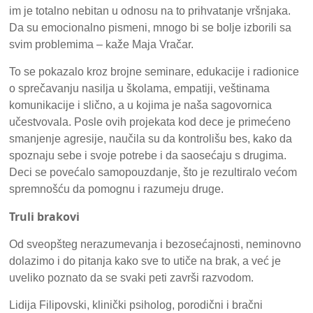
im je totalno nebitan u odnosu na to prihvatanje vršnjaka.
Da su emocionalno pismeni, mnogo bi se bolje izborili sa
svim problemima – kaže Maja Vračar.
To se pokazalo kroz brojne seminare, edukacije i radionice
o sprečavanju nasilja u školama, empatiji, veštinama
komunikacije i slično, a u kojima je naša sagovornica
učestvovala. Posle ovih projekata kod dece je primećeno
smanjenje agresije, naučila su da kontrolišu bes, kako da
spoznaju sebe i svoje potrebe i da saosećaju s drugima.
Deci se povećalo samopouzdanje, što je rezultiralo većom
spremnošću da pomognu i razumeju druge.
Truli brakovi
Od sveopšteg nerazumevanja i bezosećajnosti, neminovno
dolazimo i do pitanja kako sve to utiče na brak, a već je
uveliko poznato da se svaki peti završi razvodom.
Lidija Filipovski, klinički psiholog, porodični i bračni