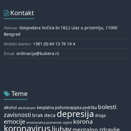
Kontakt
Gospodara Vučića br.182,I ulaz u prizemlju, 11000
Adresa:
Beograd
+381 (0) 64 13 76 14 4
Mobilni telefon:
ordinacija@bubera.rs
Email:
Teme
bolesti
alkohol
besplatna psihoterapijska podrška
alkoholizam
depresija
zavisnosti
brak
deca
droga
emocije
korona
emocionalna pismenost
izgled
koronavirus
ljubav
mentalno zdravlje