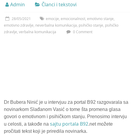
Admin
Članci i tekstovi
28/05/2021
emocije
,
emocionalnost
,
emotivno stanje
,
emotivno zdravlje
,
neverbalna komunikacija
,
psihičko stanje
,
psihičko
zdravlje
,
verbalna komunikacija
0 Comment
Dr Bubera Ninić je u intervjuu za portal B92 razgovarala sa
novinarkom Slađanom Vasić o tome šta promena glasa
govori o emotivnom i psihičkom stanju. Prenosimo intervju
sajtu portala B92
u celosti, a takođe na
.net možete
pročitati tekst koji je priredila novinarka.