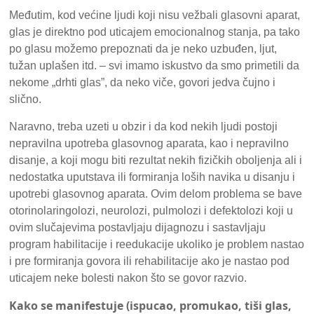
Međutim, kod većine ljudi koji nisu vežbali glasovni aparat,
glas je direktno pod uticajem emocionalnog stanja, pa tako
po glasu možemo prepoznati da je neko uzbuđen, ljut,
tužan uplašen itd. – svi imamo iskustvo da smo primetili da
nekome „drhti glas”, da neko viče, govori jedva čujno i
slično.
Naravno, treba uzeti u obzir i da kod nekih ljudi postoji
nepravilna upotreba glasovnog aparata, kao i nepravilno
disanje, a koji mogu biti rezultat nekih fizičkih oboljenja ali i
nedostatka uputstava ili formiranja loših navika u disanju i
upotrebi glasovnog aparata. Ovim delom problema se bave
otorinolaringolozi, neurolozi, pulmolozi i defektolozi koji u
ovim slučajevima postavljaju dijagnozu i sastavljaju
program habilitacije i reedukacije ukoliko je problem nastao
i pre formiranja govora ili rehabilitacije ako je nastao pod
uticajem neke bolesti nakon što se govor razvio.
Kako se manifestuje (ispucao, promukao, tiši glas,