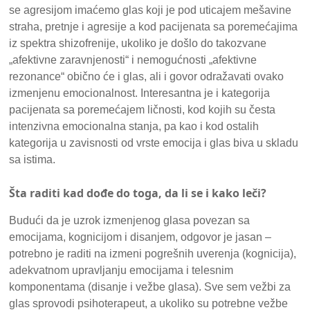
se agresijom imaćemo glas koji je pod uticajem mešavine
straha, pretnje i agresije a kod pacijenata sa poremećajima
iz spektra shizofrenije, ukoliko je došlo do takozvane
„afektivne zaravnjenosti“ i nemogućnosti „afektivne
rezonance“ obično će i glas, ali i govor odražavati ovako
izmenjenu emocionalnost. Interesantna je i kategorija
pacijenata sa poremećajem ličnosti, kod kojih su česta
intenzivna emocionalna stanja, pa kao i kod ostalih
kategorija u zavisnosti od vrste emocija i glas biva u skladu
sa istima.
Šta raditi kad dođe do toga, da li se i kako leči?
Budući da je uzrok izmenjenog glasa povezan sa
emocijama, kognicijom i disanjem, odgovor je jasan –
potrebno je raditi na izmeni pogrešnih uverenja (kognicija),
adekvatnom upravljanju emocijama i telesnim
komponentama (disanje i vežbe glasa). Sve sem vežbi za
glas sprovodi psihoterapeut, a ukoliko su potrebne vežbe