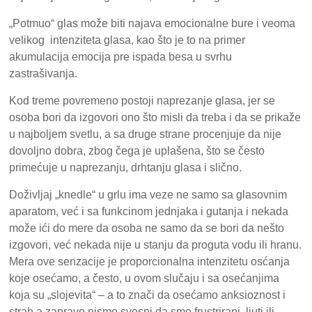
„Potmuo“ glas može biti najava emocionalne bure i veoma
velikog intenziteta glasa, kao što je to na primer
akumulacija emocija pre ispada besa u svrhu
zastrašivanja.
Kod treme povremeno postoji naprezanje glasa, jer se
osoba bori da izgovori ono što misli da treba i da se prikaže
u najboljem svetlu, a sa druge strane procenjuje da nije
dovoljno dobra, zbog čega je uplašena, što se često
primećuje u naprezanju, drhtanju glasa i slično.
Doživljaj „knedle“ u grlu ima veze ne samo sa glasovnim
aparatom, već i sa funkcinom jednjaka i gutanja i nekada
može ići do mere da osoba ne samo da se bori da nešto
izgovori, već nekada nije u stanju da proguta vodu ili hranu.
Mera ove senzacije je proporcionalna intenzitetu osćanja
koje osećamo, a često, u ovom slučaju i sa osećanjima
koja su „slojevita“ – a to znači da osećamo anksioznost i
strah a zapravo nismo svesni da smo frustrirani, ljuti ili