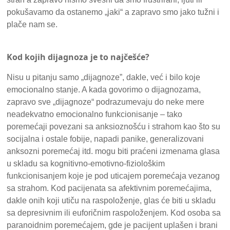
pokušavamo da ostanemo „jaki“ a zapravo smo jako tužni i
plače nam se.
Kod kojih dijagnoza je to najčešće?
Nisu u pitanju samo „dijagnoze”, dakle, već i bilo koje
emocionalno stanje. A kada govorimo o dijagnozama,
zapravo sve „dijagnoze“ podrazumevaju do neke mere
neadekvatno emocionalno funkcionisanje – tako
poremećaji povezani sa anksioznošću i strahom kao što su
socijalna i ostale fobije, napadi panike, generalizovani
anksozni poremećaj itd. mogu biti praćeni izmenama glasa
u skladu sa kognitivno-emotivno-fiziološkim
funkcionisanjem koje je pod uticajem poremećaja vezanog
sa strahom. Kod pacijenata sa afektivnim poremećajima,
dakle onih koji utiču na raspoloženje, glas će biti u skladu
sa depresivnim ili euforičnim raspoloženjem. Kod osoba sa
paranoidnim poremećajem, gde je pacijent uplašen i brani