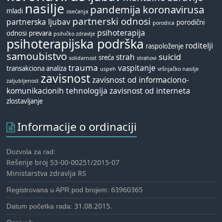
nasilje
pandemija koronavirusa
mladi
osećanja
partnerski odnosi
partnerska ljubav
porodični
porodica
psihoterapija
odnosi
prevara
psihičko zdravlje
psihoterapijska podrška
roditelji
raspoloženje
samoubistvo
suicid
strah
sreća
solidarnost
strahovi
trauma
vaspitanje
transakciona analiza
uspeh
vršnjačko nasilje
zavisnost
zavisnost od informaciono-
zaljubljenost
komunikacionih tehnologija
zavisnost od interneta
zlostavljanje
Informacije o ordinaciji
Dozvola za rad:
Rešenje broj 53-00-00251/2015-07
Ministarstva zdravlja RS
63960365
Registrovana u APR pod brojem:
31.08.2015.
Datum početka rada: