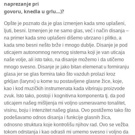
naprezanje pri
govoru, knedla u grlu…)?
Opšte je poznato da je glas izmenjen kada smo uplašeni,
ljuti, besni. Izmenjen je ne samo glas, već i način disanja –
na primer kada smo uplašeni dišemo ubrzano i plitko, a
kada smo besni nešto brže i mnogo dublje. Disanje je pod
uticajem autonomnog nervnog sistema koji je van uticaja
naše volje, ali isto tako, na disanje možemo i da utičemo
mnogo svesno. Disanje je jako bitan elemenat u formiranju
glasa jer se glas formira tako što vazduh prolazi kroz
grkljan (larynx) u kome su postavljene glasne žice, koje,
kao i kod muzičkih instrumenata kada vibriraju proizvode
zvuk. Isto tako, postoji i kognitivna komponenta tj. da pod
uticajem našeg mišljenja mi voljno usmeravamo tonalitet,
visinu, boju i intenzitet našeg glasa. Ovo postižemo tako što
podešavamo odnos disanja i funkcije glasnih žica,
odnosno struktura koje kontrolišu njihov rad. Ovo se vežba
tokom odrstanja i kao odrasli mi umemo svesno i voljno da