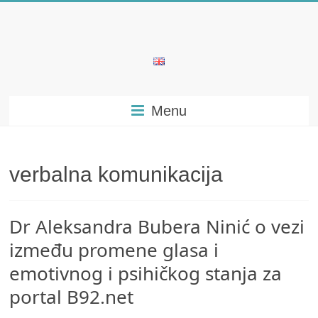
Skip
to
content
Bubera
Specijalistička
Menu
ordinacija
iz
oblasti
psihijatrije
verbalna komunikacija
Dr Aleksandra Bubera Ninić o vezi
između promene glasa i
emotivnog i psihičkog stanja za
portal B92.net