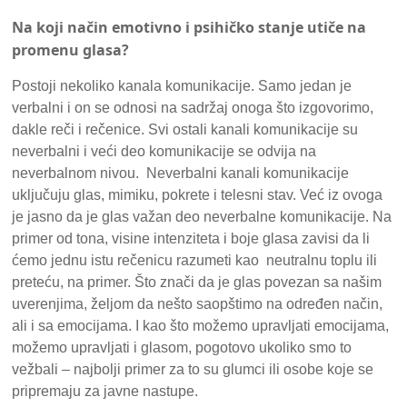
Na koji način emotivno i psihičko stanje utiče na
promenu glasa?
Postoji nekoliko kanala komunikacije. Samo jedan je
verbalni i on se odnosi na sadržaj onoga što izgovorimo,
dakle reči i rečenice. Svi ostali kanali komunikacije su
neverbalni i veći deo komunikacije se odvija na
neverbalnom nivou. Neverbalni kanali komunikacije
uključuju glas, mimiku, pokrete i telesni stav. Već iz ovoga
je jasno da je glas važan deo neverbalne komunikacije. Na
primer od tona, visine intenziteta i boje glasa zavisi da li
ćemo jednu istu rečenicu razumeti kao neutralnu toplu ili
preteću, na primer. Što znači da je glas povezan sa našim
uverenjima, željom da nešto saopštimo na određen način,
ali i sa emocijama. I kao što možemo upravljati emocijama,
možemo upravljati i glasom, pogotovo ukoliko smo to
vežbali – najbolji primer za to su glumci ili osobe koje se
pripremaju za javne nastupe.