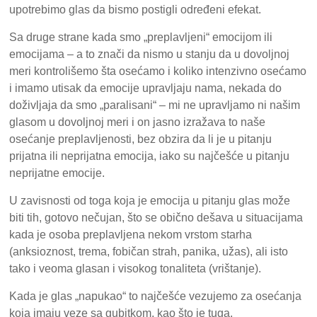
upotrebimo glas da bismo postigli određeni efekat.
Sa druge strane kada smo „preplavljeni“ emocijom ili
emocijama – a to znači da nismo u stanju da u dovoljnoj
meri kontrolišemo šta osećamo i koliko intenzivno osećamo
i imamo utisak da emocije upravljaju nama, nekada do
doživljaja da smo „paralisani“ – mi ne upravljamo ni našim
glasom u dovoljnoj meri i on jasno izražava to naše
osećanje preplavljenosti, bez obzira da li je u pitanju
prijatna ili neprijatna emocija, iako su najčešće u pitanju
neprijatne emocije.
U zavisnosti od toga koja je emocija u pitanju glas može
biti tih, gotovo nečujan, što se obično dešava u situacijama
kada je osoba preplavljena nekom vrstom starha
(anksioznost, trema, fobičan strah, panika, užas), ali isto
tako i veoma glasan i visokog tonaliteta (vrištanje).
Kada je glas „napukao“ to najčešće vezujemo za osećanja
koja imaju veze sa gubitkom, kao što je tuga.