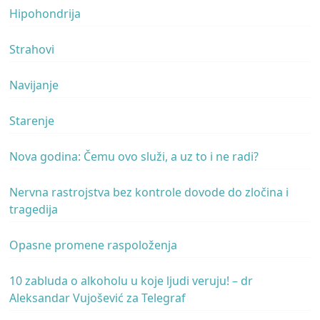
Hipohondrija
Strahovi
Navijanje
Starenje
Nova godina: Čemu ovo služi, a uz to i ne radi?
Nervna rastrojstva bez kontrole dovode do zločina i
tragedija
Opasne promene raspoloženja
10 zabluda o alkoholu u koje ljudi veruju! – dr
Aleksandar Vujošević za Telegraf