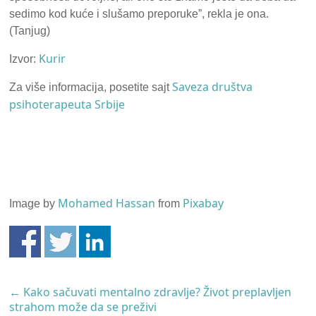
sedimo kod kuće i slušamo preporuke”, rekla je ona.
(Tanjug)
Kurir
Izvor:
Saveza društva
Za više informacija, posetite sajt
psihoterapeuta Srbije
Mohamed Hassan
Pixabay
Image by
from
←
Kako sačuvati mentalno zdravlje? Život preplavljen
strahom može da se preživi