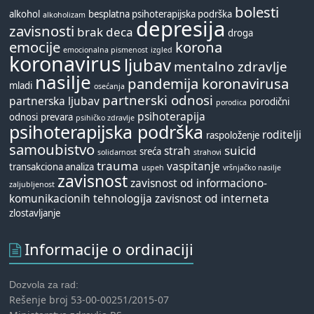
bolesti
alkohol
besplatna psihoterapijska podrška
alkoholizam
depresija
zavisnosti
brak
deca
droga
emocije
korona
emocionalna pismenost
izgled
koronavirus
ljubav
mentalno zdravlje
nasilje
pandemija koronavirusa
mladi
osećanja
partnerski odnosi
partnerska ljubav
porodični
porodica
psihoterapija
odnosi
prevara
psihičko zdravlje
psihoterapijska podrška
roditelji
raspoloženje
samoubistvo
suicid
strah
sreća
solidarnost
strahovi
trauma
vaspitanje
transakciona analiza
uspeh
vršnjačko nasilje
zavisnost
zavisnost od informaciono-
zaljubljenost
komunikacionih tehnologija
zavisnost od interneta
zlostavljanje
Informacije o ordinaciji
Dozvola za rad:
Rešenje broj 53-00-00251/2015-07