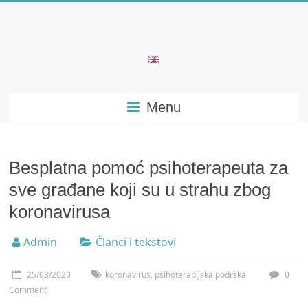
Skip
to
content
Bubera
Specijalistička
Menu
ordinacija
iz
oblasti
psihijatrije
Besplatna pomoć psihoterapeuta za
sve građane koji su u strahu zbog
koronavirusa
Admin
Članci i tekstovi
25/03/2020
koronavirus
,
psihoterapijska podrška
0
Comment