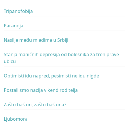
Tripanofobija
Paranoja
Nasilje među mladima u Srbiji
Stanja maničnih depresija od bolesnika za tren prave
ubicu
Optimisti idu napred, pesimisti ne idu nigde
Postali smo nacija vikend roditelja
Zašto baš on, zašto baš ona?
Ljubomora