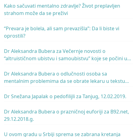
Kako sačuvati mentalno zdravlje? Život preplavljen
strahom može da se preživi
“Prevara je bolela, ali sam prevazišla”: Da li biste vi
oprostili?
Dr Aleksandra Bubera za Večernje novosti o
“altruističnom ubistvu i samoubistvu” koje se počini u
životnoj poziciji očaja, 22. 6.2019.
Dr Aleksandra Bubera o odlučnosti osoba sa
mentalnim problemima da se obrate lekaru u tekstu
objavljenom u Novoj ekonomiji: “Bolesni na poslu,
foliranti na njivi” koji se bavi temom bolovanja,
Dr Snežana Japalak o pedofilijli za Tanjug, 12.02.2019.
29.04.2019.
Dr Aleksandra Bubera o prazničnoj euforiji za B92.net,
29.12.2018.g.
U ovom gradu u Srbiji sprema se zabrana kretanja