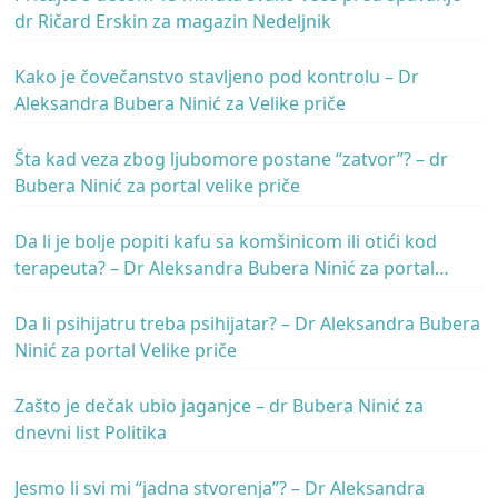
dr Ričard Erskin za magazin Nedeljnik
Kako je čovečanstvo stavljeno pod kontrolu – Dr
Aleksandra Bubera Ninić za Velike priče
Šta kad veza zbog ljubomore postane “zatvor”? – dr
Bubera Ninić za portal velike priče
Da li je bolje popiti kafu sa komšinicom ili otići kod
terapeuta? – Dr Aleksandra Bubera Ninić za portal
Velike priče
Da li psihijatru treba psihijatar? – Dr Aleksandra Bubera
Ninić za portal Velike priče
Zašto je dečak ubio jaganjce – dr Bubera Ninić za
dnevni list Politika
Jesmo li svi mi “jadna stvorenja”? – Dr Aleksandra