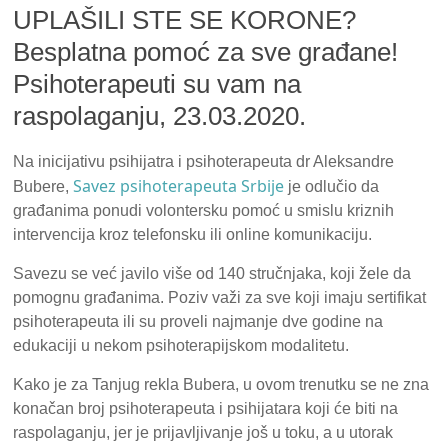
UPLAŠILI STE SE KORONE?
Besplatna pomoć za sve građane!
Psihoterapeuti su vam na
raspolaganju, 23.03.2020.
Na inicijativu psihijatra i psihoterapeuta dr Aleksandre
Savez psihoterapeuta Srbije
Bubere,
je odlučio da
građanima ponudi volontersku pomoć u smislu kriznih
intervencija kroz telefonsku ili online komunikaciju.
Savezu se već javilo više od 140 stručnjaka, koji žele da
pomognu građanima. Poziv važi za sve koji imaju sertifikat
psihoterapeuta ili su proveli najmanje dve godine na
edukaciji u nekom psihoterapijskom modalitetu.
Kako je za Tanjug rekla Bubera, u ovom trenutku se ne zna
konačan broj psihoterapeuta i psihijatara koji će biti na
raspolaganju, jer je prijavljivanje još u toku, a u utorak