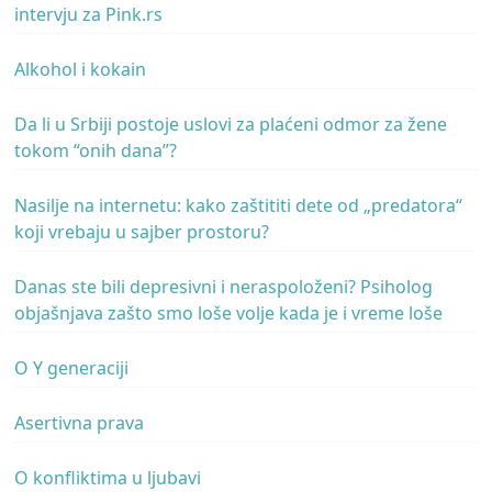
intervju za Pink.rs
Alkohol i kokain
Da li u Srbiji postoje uslovi za plaćeni odmor za žene
tokom “onih dana”?
Nasilje na internetu: kako zaštititi dete od „predatora“
koji vrebaju u sajber prostoru?
Danas ste bili depresivni i neraspoloženi? Psiholog
objašnjava zašto smo loše volje kada je i vreme loše
O Y generaciji
Asertivna prava
O konfliktima u ljubavi