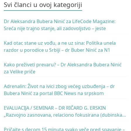
Svi članci u ovoj kategoriji
Dr Aleksandra Bubera Ninić za LifeCode Magazine:
Sreća nije trajno stanje, ali zadovoljstvo – jeste
Kad otac stane uz vođu, a ne uz sina: Politika unela
razdor u porodice u Srbiji – dr Buber Ninić za N1
Kako preživeti prevaru? – Dr Aleksandra Bubera Ninić
za Velike priče
Adrenalin: Život na ivici zbog većeg uzbuđenja – dr
Bubera Ninić za portal BBC News na srpskom
EVALUACIJA / SEMINAR – DR RIČARD G. ERSKIN
„Razvojno zasnovana, relaciono fokusirana (dubinska)
psihoterapija“ – dr Ričard Erskin
Pričajte s decom 15 minuta svako veče pred spavanje –