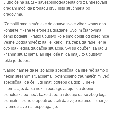
ujutro će na sajtu – savezpsihoterapeuta.org zaintresovani
građani moći da pronađu prvu listu stručnjaka po
gradovima.
“Zamolili smo stručnjake da ostave svoje viber, whats app
kontakte, fiksne telefone za građane. Svojim članovima
ćemo podeliti i kratko upustvo koje smo dobili od koleginice
Vesne Bogdanović iz Italije, kako i šta treba da rade, jer je
ovo ipak jedna drugačija situacija. Svi su obučeni za rad u
kriznim situacijama, ali nije loše ni da imaju to uputstvo”,
rekla je Bubera.
“Jasno nam je da je izolacija specifična, da nije reč samo o
nekim stresnim situacijama i potencijalno traumatičnim, već
specifična i da će ljudi imati potrebu da dobiju neke
informacije, da sa nekim porazgovaraju i da dobiju
psihološku pomoć”, kaže Bubera i dodaje da su zbog toga
psihijatri i psihoterapeuti odlučili da svoje resurse – znanje
i vreme stave na raspolaganje.