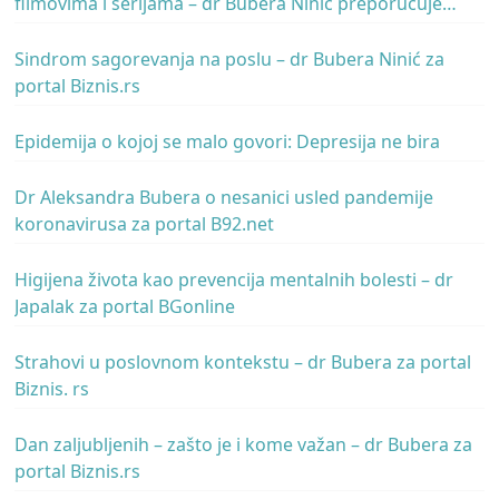
filmovima i serijama – dr Bubera Ninić preporučuje
žanrove za portal B92.net
Sindrom sagorevanja na poslu – dr Bubera Ninić za
portal Biznis.rs
Epidemija o kojoj se malo govori: Depresija ne bira
Dr Aleksandra Bubera o nesanici usled pandemije
koronavirusa za portal B92.net
Higijena života kao prevencija mentalnih bolesti – dr
Japalak za portal BGonline
Strahovi u poslovnom kontekstu – dr Bubera za portal
Biznis. rs
Dan zaljubljenih – zašto je i kome važan – dr Bubera za
portal Biznis.rs