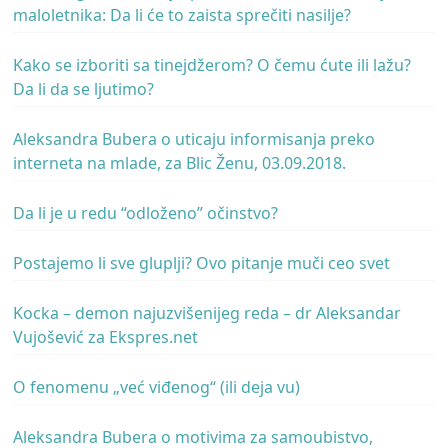
maloletnika: Da li će to zaista sprečiti nasilje?
Kako se izboriti sa tinejdžerom? O čemu ćute ili lažu?
Da li da se ljutimo?
Aleksandra Bubera o uticaju informisanja preko
interneta na mlade, za Blic Ženu, 03.09.2018.
Da li je u redu “odloženo” očinstvo?
Postajemo li sve gluplji? Ovo pitanje muči ceo svet
Kocka – demon najuzvišenijeg reda – dr Aleksandar
Vujošević za Ekspres.net
O fenomenu „već viđenog“ (ili deja vu)
Aleksandra Bubera o motivima za samoubistvo,