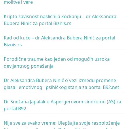
molitve i vere
Kripto zavisnost nasličnija kockanju – dr Aleksandra
Bubera Ninić za portal Biznis.rs
Rad od kuće – dr Aleksandra Bubera Ninić za portal
Biznis.rs
Porodične traume kao jedan od mogućih uzroka
devijantnog ponašanja
Dr Aleksandra Bubera Ninić o vezi između promene
glasa i emotivnog i psihičkog stanja za portal B92.net
Dr Snežana Japalak o Aspergerovom sindromu (AS) za
portal B92
Nije sve za svako vreme: Ulepšajte svoje raspoloženje