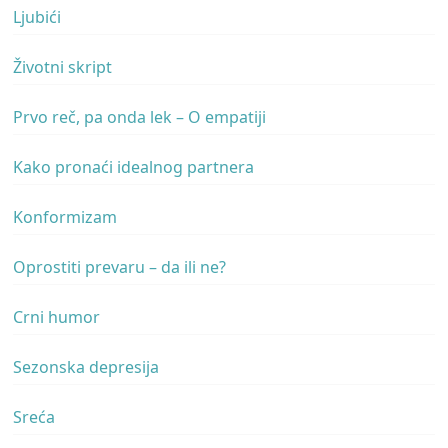
Ljubići
Životni skript
Prvo reč, pa onda lek – O empatiji
Kako pronaći idealnog partnera
Konformizam
Oprostiti prevaru – da ili ne?
Crni humor
Sezonska depresija
Sreća