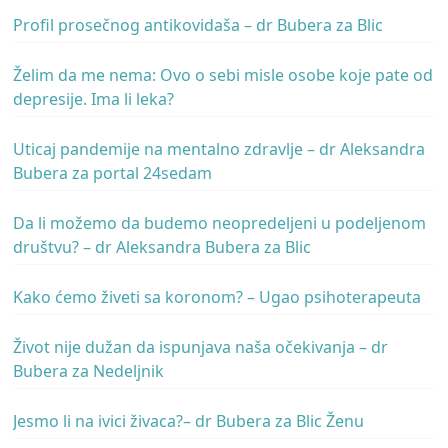
Profil prosečnog antikovidaša – dr Bubera za Blic
Želim da me nema: Ovo o sebi misle osobe koje pate od
depresije. Ima li leka?
Uticaj pandemije na mentalno zdravlje – dr Aleksandra
Bubera za portal 24sedam
Da li možemo da budemo neopredeljeni u podeljenom
društvu? – dr Aleksandra Bubera za Blic
Kako ćemo živeti sa koronom? – Ugao psihoterapeuta
Život nije dužan da ispunjava naša očekivanja – dr
Bubera za Nedeljnik
Jesmo li na ivici živaca?– dr Bubera za Blic Ženu