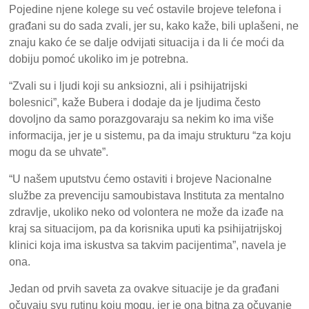
Pojedine njene kolege su već ostavile brojeve telefona i
građani su do sada zvali, jer su, kako kaže, bili uplašeni, ne
znaju kako će se dalje odvijati situacija i da li će moći da
dobiju pomoć ukoliko im je potrebna.
“Zvali su i ljudi koji su anksiozni, ali i psihijatrijski
bolesnici”, kaže Bubera i dodaje da je ljudima često
dovoljno da samo porazgovaraju sa nekim ko ima više
informacija, jer je u sistemu, pa da imaju strukturu “za koju
mogu da se uhvate”.
“U našem uputstvu ćemo ostaviti i brojeve Nacionalne
službe za prevenciju samoubistava Instituta za mentalno
zdravlje, ukoliko neko od volontera ne može da izađe na
kraj sa situacijom, pa da korisnika uputi ka psihijatrijskoj
klinici koja ima iskustva sa takvim pacijentima”, navela je
ona.
Jedan od prvih saveta za ovakve situacije je da građani
očuvaju svu rutinu koju mogu, jer je ona bitna za očuvanje