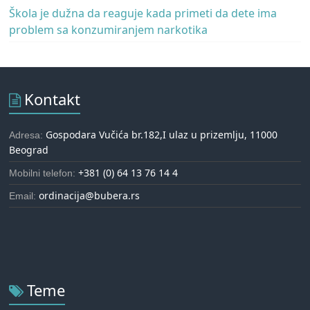
Škola je dužna da reaguje kada primeti da dete ima
problem sa konzumiranjem narkotika
Kontakt
Gospodara Vučića br.182,I ulaz u prizemlju, 11000
Adresa:
Beograd
+381 (0) 64 13 76 14 4
Mobilni telefon:
ordinacija@bubera.rs
Email:
Teme