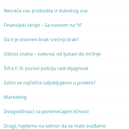
Nesreća nas probudila iz dubokog sna
Finansijski skript – Sa novcem na “ti”
Da li je otvoreni brak srećniji brak?
Odnos snaha – svekrva: od ljubavi do mržnje
Šifra F, ili: pozovi policiju radi dijagnoze
Zašto se najčešće zaljubljujemo u proleće?
Marketing
Dvogodišnjaci sa poremećajem ličnosti
Dragi, hajdemo na odmor da se malo svađamo