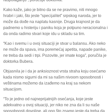
Kako kaže, jako je bitno da se ne pravimo, niti mnogo
hrabri i jaki, što jeste “specijalitet” srpskog naroda, jer to
može da dođe na naplatu kasnije. Druga krajnost je da
padnemo u histeriju i paniku koja je potpuno neracionalna i
da onda radimo stvari koje idu u skladu sa tim.
“Kao i svemu i u ovoj situaciji je stvar u balansu. Ako neko
ne može da spava, ima poremećaj apetita, napade panike,
ne treba da sedi i trpi. Pozovite, jer imate koga”, poručila je
doktorka Bubera.
Objasnila je i da je anksioznost vrsta straha koju osećamo
kada nismo sigurni da mi sa našim nivoom sposobnosti i
veštinama možemo da izađemo na kraj sa nekom
situacijom.
“To je jedno od najneprijatnijih osećanja, koje jeste
adekvatno u ovoj situaciji, jer niko ne zna da li su naše
sposobnosti dovoljne, ali ono što znamo jeste da treba da