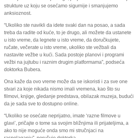
strukture uz koju se osećamo sigurnije i smanjujemo
anksioznost.
“Ukoliko ste navikli da idete svaki dan na posao, a sada
treba da radite od kuće, to je drugo, ali možete da ustanete
u isto vreme, da legnete u isto vreme, da doručkujete,
ručate, večerate u isto vreme, ukoliko ste vežbali da
nastavite vežbe u kući. Sada postoje planovi i programi
vežbi na jujtubu i raznim drugim platformama”, podseća
doktorka Bubera.
Ona kaže da ovo vreme može da se iskoristi i za sve one
stvari za koje nikada nismo imali vremena, kao što su
filmovi, knjige, gledanje predstava, obilazak muzeja, budući
da je sada sve to dostupno online.
“Ukoliko se osećate neprijatno, imate ‘razne filmove u
glavi’, pričajte o tome sa svojim bližnjima ili prijateljima, a
ako to nije moguće onda smo mi stručnjaci na
raspolaganju”, poručuje doktorka.