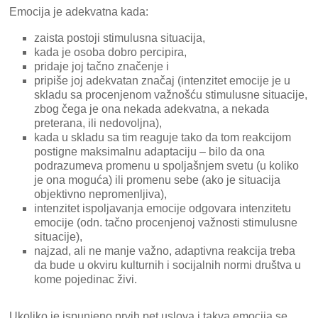
Emocija je adekvatna kada:
zaista postoji stimulusna situacija,
kada je osoba dobro percipira,
pridaje joj tačno značenje i
pripiše joj adekvatan značaj (intenzitet emocije je u
skladu sa procenjenom važnošću stimulusne situacije,
zbog čega je ona nekada adekvatna, a nekada
preterana, ili nedovoljna),
kada u skladu sa tim reaguje tako da tom reakcijom
postigne maksimalnu adaptaciju – bilo da ona
podrazumeva promenu u spoljašnjem svetu (u koliko
je ona moguća) ili promenu sebe (ako je situacija
objektivno nepromenljiva),
intenzitet ispoljavanja emocije odgovara intenzitetu
emocije (odn. tačno procenjenoj važnosti stimulusne
situacije),
najzad, ali ne manje važno, adaptivna reakcija treba
da bude u okviru kulturnih i socijalnih normi društva u
kome pojedinac živi.
Ukoliko je ispunjeno prvih pet uslova i takva emocija se