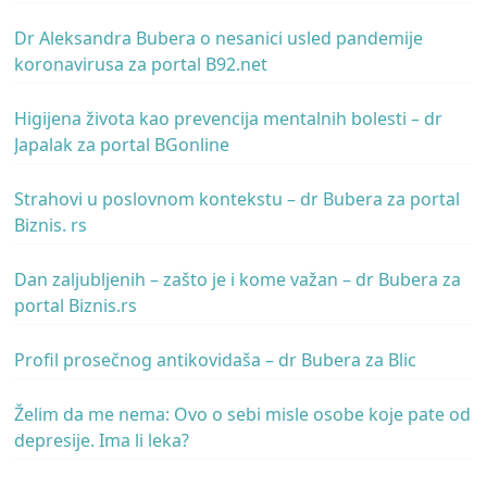
Dr Aleksandra Bubera o nesanici usled pandemije
koronavirusa za portal B92.net
Higijena života kao prevencija mentalnih bolesti – dr
Japalak za portal BGonline
Strahovi u poslovnom kontekstu – dr Bubera za portal
Biznis. rs
Dan zaljubljenih – zašto je i kome važan – dr Bubera za
portal Biznis.rs
Profil prosečnog antikovidaša – dr Bubera za Blic
Želim da me nema: Ovo o sebi misle osobe koje pate od
depresije. Ima li leka?