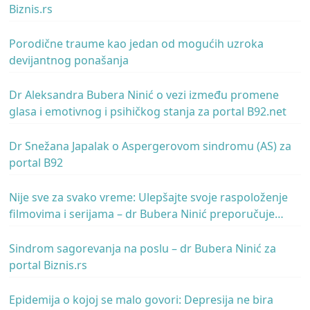
Biznis.rs
Porodične traume kao jedan od mogućih uzroka
devijantnog ponašanja
Dr Aleksandra Bubera Ninić o vezi između promene
glasa i emotivnog i psihičkog stanja za portal B92.net
Dr Snežana Japalak o Aspergerovom sindromu (AS) za
portal B92
Nije sve za svako vreme: Ulepšajte svoje raspoloženje
filmovima i serijama – dr Bubera Ninić preporučuje
žanrove za portal B92.net
Sindrom sagorevanja na poslu – dr Bubera Ninić za
portal Biznis.rs
Epidemija o kojoj se malo govori: Depresija ne bira