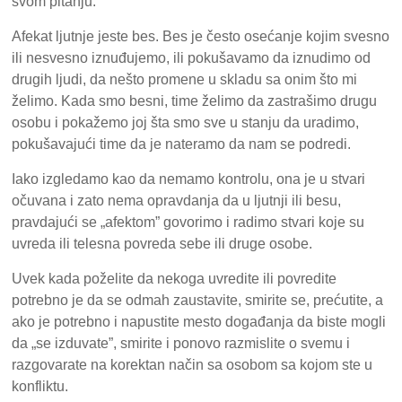
svom pitanju.
Afekat ljutnje jeste bes. Bes je često osećanje kojim svesno
ili nesvesno iznuđujemo, ili pokušavamo da iznudimo od
drugih ljudi, da nešto promene u skladu sa onim što mi
želimo. Kada smo besni, time želimo da zastrašimo drugu
osobu i pokažemo joj šta smo sve u stanju da uradimo,
pokušavajući time da je nateramo da nam se podredi.
Iako izgledamo kao da nemamo kontrolu, ona je u stvari
očuvana i zato nema opravdanja da u ljutnji ili besu,
pravdajući se „afektom” govorimo i radimo stvari koje su
uvreda ili telesna povreda sebe ili druge osobe.
Uvek kada poželite da nekoga uvredite ili povredite
potrebno je da se odmah zaustavite, smirite se, prećutite, a
ako je potrebno i napustite mesto događanja da biste mogli
da „se izduvate”, smirite i ponovo razmislite o svemu i
razgovarate na korektan način sa osobom sa kojom ste u
konfliktu.