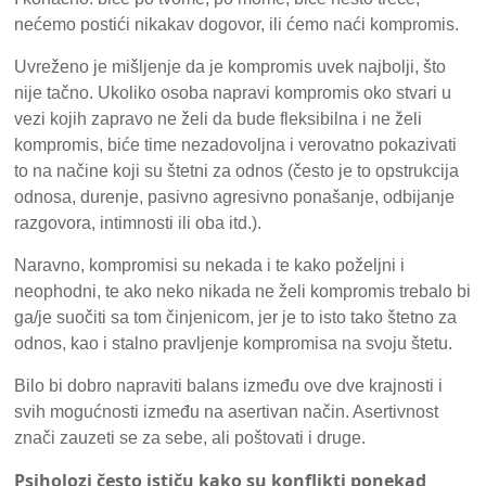
nećemo postići nikakav dogovor, ili ćemo naći kompromis.
Uvreženo je mišljenje da je kompromis uvek najbolji, što
nije tačno. Ukoliko osoba napravi kompromis oko stvari u
vezi kojih zapravo ne želi da bude fleksibilna i ne želi
kompromis, biće time nezadovoljna i verovatno pokazivati
to na načine koji su štetni za odnos (često je to opstrukcija
odnosa, durenje, pasivno agresivno ponašanje, odbijanje
razgovora, intimnosti ili oba itd.).
Naravno, kompromisi su nekada i te kako poželjni i
neophodni, te ako neko nikada ne želi kompromis trebalo bi
ga/je suočiti sa tom činjenicom, jer je to isto tako štetno za
odnos, kao i stalno pravljenje kompromisa na svoju štetu.
Bilo bi dobro napraviti balans između ove dve krajnosti i
svih mogućnosti između na asertivan način. Asertivnost
znači zauzeti se za sebe, ali poštovati i druge.
Psiholozi često ističu kako su konflikti ponekad