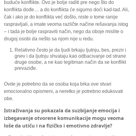
buduće konflikte. Ovo je bolje raditi pre nego što do
konflikta dođe… a do konflikta će sigurno doći kad-tad. Ali,
čak i ako je do konflikta već došlo, niste o tome ranije
raspravljali, a imate veoma različte načine rešavanja istog
– i tada je bolje raspraviti način, nego da oboje mislite o
drugoj osobi da nešto sa njom nije u redu.
Relativno često je da ljudi brkaju ljutnju, bes, prezir i
gnev i da ljutnju shvataju kao odbacivanje od strane
druge osobe, a ne kao legitiman način da se konflikt
prevaziđe.
Ovde je potrebno da se osoba koja brka ove stvari
emocionalno opismeni, a neretko je potrebno edukovati
obe.
Istraživanja su pokazala da suzbijanje emocija i
izbegavanje otvorene komunikacije mogu veoma
loše da utiču i na fizičko i emotivno zdravlje?