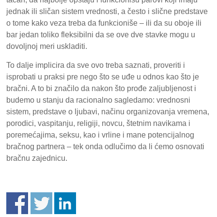
jednak ili sličan sistem vrednosti, a često i slične predstave
o tome kako veza treba da funkcioniše – ili da su oboje ili
bar jedan toliko fleksibilni da se ove dve stavke mogu u
dovoljnoj meri uskladiti.
To dalje implicira da sve ovo treba saznati, proveriti i
isprobati u praksi pre nego što se uđe u odnos kao što je
bračni. A to bi značilo da nakon što prođe zaljubljenost i
budemo u stanju da racionalno sagledamo: vrednosni
sistem, predstave o ljubavi, načinu organizovanja vremena,
porodici, vaspitanju, religiji, novcu, štetnim navikama i
poremećajima, seksu, kao i vrline i mane potencijalnog
bračnog partnera – tek onda odlučimo da li ćemo osnovati
bračnu zajednicu.