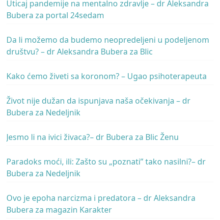
Uticaj pandemije na mentalno zdravlje – dr Aleksandra
Bubera za portal 24sedam
Da li možemo da budemo neopredeljeni u podeljenom
društvu? – dr Aleksandra Bubera za Blic
Kako ćemo živeti sa koronom? – Ugao psihoterapeuta
Život nije dužan da ispunjava naša očekivanja – dr
Bubera za Nedeljnik
Jesmo li na ivici živaca?– dr Bubera za Blic Ženu
Paradoks moći, ili: Zašto su „poznati” tako nasilni?– dr
Bubera za Nedeljnik
Ovo je epoha narcizma i predatora – dr Aleksandra
Bubera za magazin Karakter