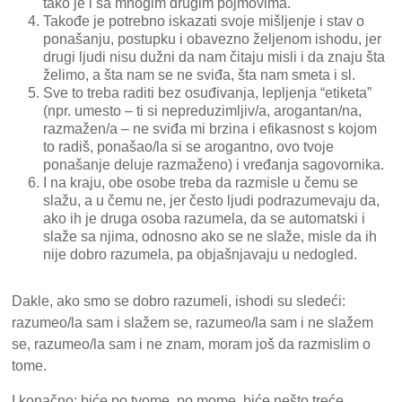
tako je i sa mnogim drugim pojmovima.
Takođe je potrebno iskazati svoje mišljenje i stav o
ponašanju, postupku i obavezno željenom ishodu, jer
drugi ljudi nisu dužni da nam čitaju misli i da znaju šta
želimo, a šta nam se ne sviđa, šta nam smeta i sl.
Sve to treba raditi bez osuđivanja, lepljenja “etiketa”
(npr. umesto – ti si nepreduzimljiv/a, arogantan/na,
razmažen/a – ne sviđa mi brzina i efikasnost s kojom
to radiš, ponašao/la si se arogantno, ovo tvoje
ponašanje deluje razmaženo) i vređanja sagovornika.
I na kraju, obe osobe treba da razmisle u čemu se
slažu, a u čemu ne, jer često ljudi podrazumevaju da,
ako ih je druga osoba razumela, da se automatski i
slaže sa njima, odnosno ako se ne slaže, misle da ih
nije dobro razumela, pa objašnjavaju u nedogled.
Dakle, ako smo se dobro razumeli, ishodi su sledeći:
razumeo/la sam i slažem se, razumeo/la sam i ne slažem
se, razumeo/la sam i ne znam, moram još da razmislim o
tome.
I konačno: biće po tvome, po mome, biće nešto treće,