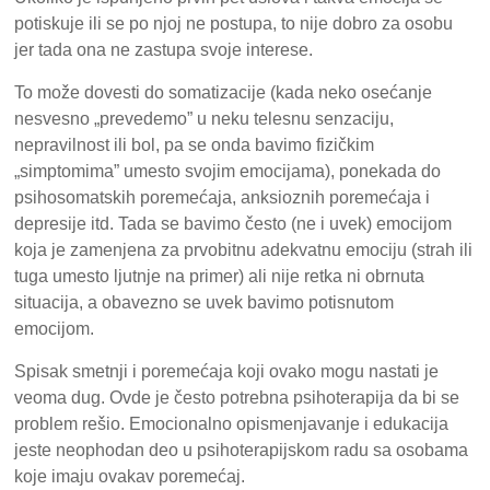
potiskuje ili se po njoj ne postupa, to nije dobro za osobu
jer tada ona ne zastupa svoje interese.
To može dovesti do somatizacije (kada neko osećanje
nesvesno „prevedemo” u neku telesnu senzaciju,
nepravilnost ili bol, pa se onda bavimo fizičkim
„simptomima” umesto svojim emocijama), ponekada do
psihosomatskih poremećaja, anksioznih poremećaja i
depresije itd. Tada se bavimo često (ne i uvek) emocijom
koja je zamenjena za prvobitnu adekvatnu emociju (strah ili
tuga umesto ljutnje na primer) ali nije retka ni obrnuta
situacija, a obavezno se uvek bavimo potisnutom
emocijom.
Spisak smetnji i poremećaja koji ovako mogu nastati je
veoma dug. Ovde je često potrebna psihoterapija da bi se
problem rešio. Emocionalno opismenjavanje i edukacija
jeste neophodan deo u psihoterapijskom radu sa osobama
koje imaju ovakav poremećaj.