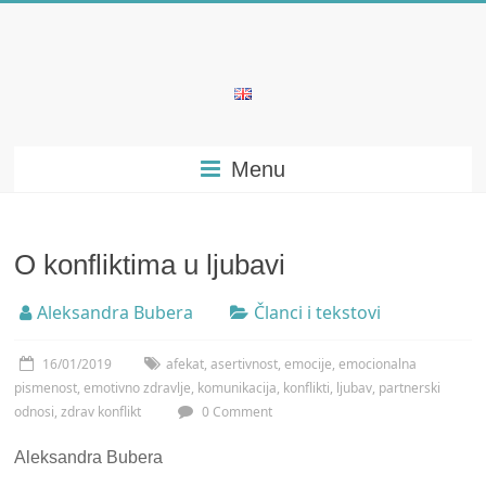
Skip
to
content
Bubera
Specijalistička
Menu
ordinacija
iz
oblasti
psihijatrije
O konfliktima u ljubavi
Aleksandra Bubera
Članci i tekstovi
16/01/2019
afekat
,
asertivnost
,
emocije
,
emocionalna
pismenost
,
emotivno zdravlje
,
komunikacija
,
konflikti
,
ljubav
,
partnerski
odnosi
,
zdrav konflikt
0 Comment
Aleksandra Bubera