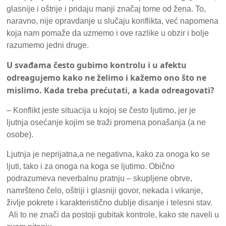
glasnije i oštrije i pridaju manji značaj tome od žena. To,
naravno, nije opravdanje u slučaju konflikta, već napomena
koja nam pomaže da uzmemo i ove razlike u obzir i bolje
razumemo jedni druge.
U svađama često gubimo kontrolu i u afektu
odreagujemo kako ne želimo i kažemo ono što ne
mislimo.
Kada treba prećutati, a kada odreagovati?
– Konflikt jeste situacija u kojoj se često ljutimo, jer je
ljutnja osećanje kojim se traži promena ponašanja (a ne
osobe).
Ljutnja je neprijatna,a ne negativna, kako za onoga ko se
ljuti, tako i za onoga na koga se ljutimo. Obično
podrazumeva neverbalnu pratnju – skupljene obrve,
namršteno čelo, oštriji i glasniji govor, nekada i vikanje,
življe pokrete i karakteristično dublje disanje i telesni stav.
Ali to ne znači da postoji gubitak kontrole, kako ste naveli u