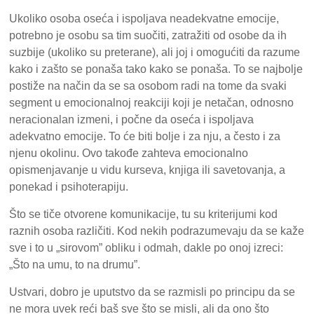
Ukoliko osoba oseća i ispoljava neadekvatne emocije,
potrebno je osobu sa tim suočiti, zatražiti od osobe da ih
suzbije (ukoliko su preterane), ali joj i omogućiti da razume
kako i zašto se ponaša tako kako se ponaša. To se najbolje
postiže na način da se sa osobom radi na tome da svaki
segment u emocionalnoj reakciji koji je netačan, odnosno
neracionalan izmeni, i počne da oseća i ispoljava
adekvatno emocije. To će biti bolje i za nju, a često i za
njenu okolinu. Ovo takođe zahteva emocionalno
opismenjavanje u vidu kurseva, knjiga ili savetovanja, a
ponekad i psihoterapiju.
Što se tiče otvorene komunikacije, tu su kriterijumi kod
raznih osoba različiti. Kod nekih podrazumevaju da se kaže
sve i to u „sirovom” obliku i odmah, dakle po onoj izreci:
„Što na umu, to na drumu”.
Ustvari, dobro je uputstvo da se razmisli po principu da se
ne mora uvek reći baš sve što se misli, ali da ono što