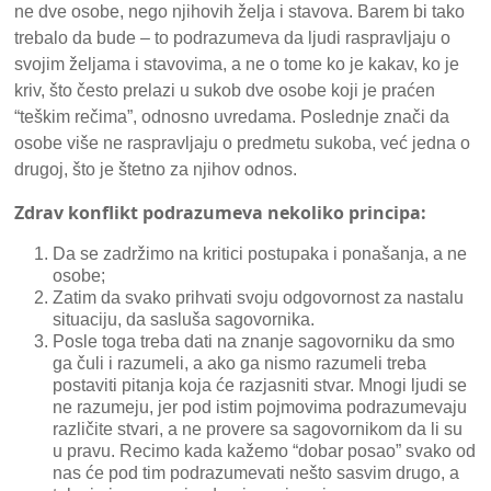
ne dve osobe, nego njihovih želja i stavova. Barem bi tako
trebalo da bude – to podrazumeva da ljudi raspravljaju o
svojim željama i stavovima, a ne o tome ko je kakav, ko je
kriv, što često prelazi u sukob dve osobe koji je praćen
“teškim rečima”, odnosno uvredama. Poslednje znači da
osobe više ne raspravljaju o predmetu sukoba, već jedna o
drugoj, što je štetno za njihov odnos.
Zdrav konflikt podrazumeva nekoliko principa:
Da se zadržimo na kritici postupaka i ponašanja, a ne
osobe;
Zatim da svako prihvati svoju odgovornost za nastalu
situaciju, da sasluša sagovornika.
Posle toga treba dati na znanje sagovorniku da smo
ga čuli i razumeli, a ako ga nismo razumeli treba
postaviti pitanja koja će razjasniti stvar. Mnogi ljudi se
ne razumeju, jer pod istim pojmovima podrazumevaju
različite stvari, a ne provere sa sagovornikom da li su
u pravu. Recimo kada kažemo “dobar posao” svako od
nas će pod tim podrazumevati nešto sasvim drugo, a