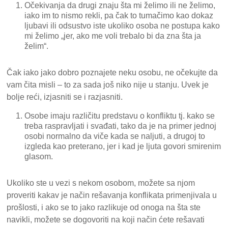
Očekivanja da drugi znaju šta mi želimo ili ne želimo,
iako im to nismo rekli, pa čak to tumačimo kao dokaz
ljubavi ili odsustvo iste ukoliko osoba ne postupa kako
mi želimo „jer, ako me voli trebalo bi da zna šta ja
želim“.
Čak iako jako dobro poznajete neku osobu, ne očekujte da
vam čita misli – to za sada još niko nije u stanju. Uvek je
bolje reći, izjasniti se i razjasniti.
Osobe imaju različitu predstavu o konfliktu tj. kako se
treba raspravljati i svađati, tako da je na primer jednoj
osobi normalno da viče kada se naljuti, a drugoj to
izgleda kao preterano, jer i kad je ljuta govori smirenim
glasom.
Ukoliko ste u vezi s nekom osobom, možete sa njom
proveriti kakav je način rešavanja konflikata primenjivala u
prošlosti, i ako se to jako razlikuje od onoga na šta ste
navikli, možete se dogovoriti na koji način ćete rešavati