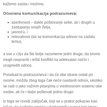
kažemo zaista i mislimo.
Otvorena komunikacija podrazumeva:
asertivnost – dakle poštovanje sebe, ali i drugih u
zastupanju svojih želja,
jasnoću, i
relevatnost (da se komunikacija odnosi na zadatu
temu),
a sve u cilju da što bolje razumemo jedni druge, da bismo
mogli raspraviti i rešiti konflikt na adekvatan način i
unaprediti odnos.
Ponekad to podrazumeva i da će obe strane ostati pri
svome, možda zbog toga čak neće nastaviti odnos, ukoliko
se radi o jako važnim pitanjima u vrednosnom sistemu obe
osobe, ali će i dalje poštovati jedno drugo.
Iz toga se izvodi zaključak, koji se u praksi pokazao kao
tačan, da najbolje opstaju i funkcionišu parovi koji imaju