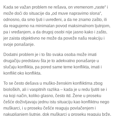
Kada se važan problem ne rešava, on vremenom „raste“ i
može doći do situacije da „od muve napravimo slona“,
odnosno, da smo ljuti i uvređeni, a da ne znamo zašto, ili
da reagujemo na minimalan povod maksimalnom ljutnjom,
pa i vređanjem, a da drugoj osobi nije jasno kako i zašto,
jer zaista objektivno ne može da poveže našu reakciju i
svoje ponašanje.
Dodatni problem je i to što svaka osoba može imati
drugačiju predstavu šta je to adekvatno ponašanje u
slučaju konflikta, pa pored same teme konflikta, imati i
konflikt oko konflikta.
To se često dešava u muško-ženskim konfliktima zbog
bioloških, ali i vaspitnih razlika – kada je u redu ljutiti se i
na koji način, koliko glasno, često itd. Žene u proseku
češće doživljavaju jednu istu situaciju kao konfliktnu nego
muškarci, i u proseku češće reaguju povlačenjem i
nakupljanjem ljutnje, dok muškarci u proseku reaguju brže,