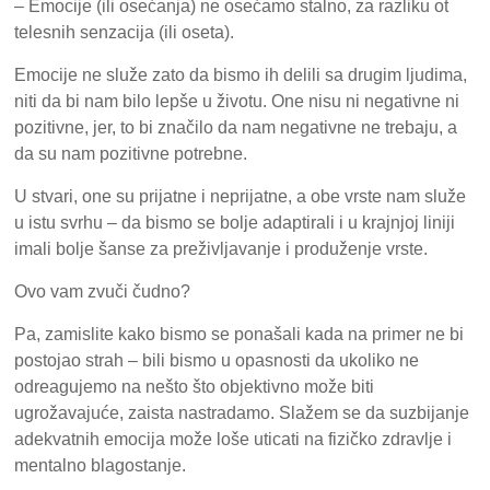
– Emocije (ili osećanja) ne osećamo stalno, za razliku ot
telesnih senzacija (ili oseta).
Emocije ne služe zato da bismo ih delili sa drugim ljudima,
niti da bi nam bilo lepše u životu. One nisu ni negativne ni
pozitivne, jer, to bi značilo da nam negativne ne trebaju, a
da su nam pozitivne potrebne.
U stvari, one su prijatne i neprijatne, a obe vrste nam služe
u istu svrhu – da bismo se bolje adaptirali i u krajnjoj liniji
imali bolje šanse za preživljavanje i produženje vrste.
Ovo vam zvuči čudno?
Pa, zamislite kako bismo se ponašali kada na primer ne bi
postojao strah – bili bismo u opasnosti da ukoliko ne
odreagujemo na nešto što objektivno može biti
ugrožavajuće, zaista nastradamo. Slažem se da suzbijanje
adekvatnih emocija može loše uticati na fizičko zdravlje i
mentalno blagostanje.