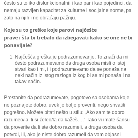
često su toliko disfunkcionalnii i kao par i kao pojedinci, da
nemaju razvijen kapacitet za kulturne i socijalne norme, pa
zato na njih i ne obraćaju pažnju.
Koje
su to
greške
koje parovi najčešće
prave
i
šta
bi
trebalo
da
izbegavati
kako
se
one
ne
bi
ponavljale?
Najčešća greška je podrazumevanje. To znači da mi
često podrazumevamo da druga osoba misli o istoj
stvari kao i mi, ili podrazumevamo da se ponaša na
neki način iz istog razloga iz kog bi se mi ponašali na
takav način.
Prestanite da podrazumevate, pogotovo sa osobama koje
ne poznajete dobro, uvek je bolje proveriti, nego shvatiti
pogrešno. Možete pitati nešto u stilu: „Ako sam te dobro
razumeo/la, ti si želeo/la da kažeš….“ Tako vi imate šansu
da proverite da li ste dobro razumeli, a druga osoba da
potvrdi, ili, ako je niste dobro razumeli da vam objasni