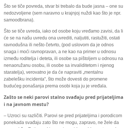
Što se tiče povreda, stvar bi trebalo da bude jasna – one su
nedozvoljene (sem naravno u krajnjoj nuždi kao što je npr.
samoodbrana).
Što se tiče uvreda, iako od osobe koju vređamo zavisi, da li
će se na našu uvredu ona uvrediti, naljutiti, rastužiti, ostati
ravnodušna ili nešto četvrto, (pod uslovom da je odnos
snaga i moći ravnopravan, a ne kao na primer u odnosu
između roditelja i deteta, ili osobe sa pištoljem u odnosu na
nenaoružanu osobu, ili osobe sa invaliditetom i njenog
staratelja), verovatno je da će napraviti „mentalnu
zabelešku incidenta“, što može dovesti do promene
budućeg ponašanja prema osobi koja ju je vređala.
Zašto se neki parovi stalno svađaju pred prijateljima
i na javnom mestu?
– Uzroci su različiti. Parovi se pred prijateljima i porodicom
ponekada svađaju zato što ne mogu, zapravo, ne žele da