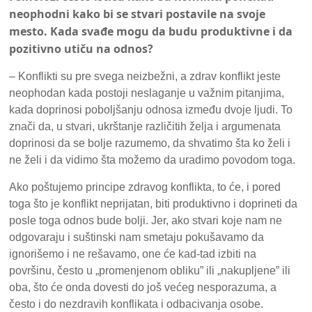
neophodni kako bi se stvari postavile na svoje
mesto.
Kada svađe mogu da budu produktivne i da
pozitivno utiču na odnos?
– Konflikti su pre svega neizbežni, a zdrav konflikt jeste
neophodan kada postoji neslaganje u važnim pitanjima,
kada doprinosi poboljšanju odnosa između dvoje ljudi. To
znači da, u stvari, ukrštanje različitih želja i argumenata
doprinosi da se bolje razumemo, da shvatimo šta ko želi i
ne želi i da vidimo šta možemo da uradimo povodom toga.
Ako poštujemo principe zdravog konflikta, to će, i pored
toga što je konflikt neprijatan, biti produktivno i doprineti da
posle toga odnos bude bolji. Jer, ako stvari koje nam ne
odgovaraju i suštinski nam smetaju pokušavamo da
ignorišemo i ne rešavamo, one će kad-tad izbiti na
površinu, često u „promenjenom obliku” ili „nakupljene” ili
oba, što će onda dovesti do još većeg nesporazuma, a
često i do nezdravih konflikata i odbacivanja osobe.