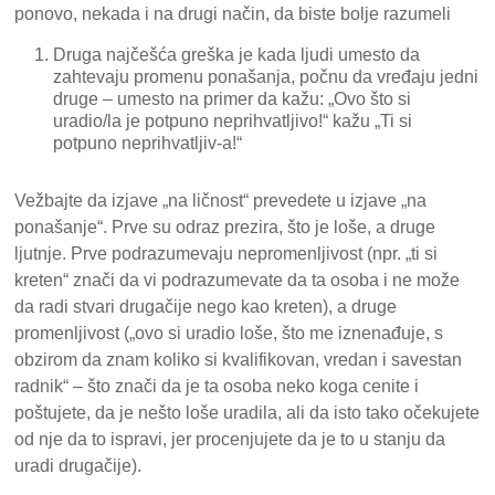
ponovo, nekada i na drugi način, da biste bolje razumeli
Druga najčešća greška je kada ljudi umesto da
zahtevaju promenu ponašanja, počnu da vređaju jedni
druge – umesto na primer da kažu: „Ovo što si
uradio/la je potpuno neprihvatljivo!“ kažu „Ti si
potpuno neprihvatljiv-a!“
Vežbajte da izjave „na ličnost“ prevedete u izjave „na
ponašanje“. Prve su odraz prezira, što je loše, a druge
ljutnje. Prve podrazumevaju nepromenljivost (npr. „ti si
kreten“ znači da vi podrazumevate da ta osoba i ne može
da radi stvari drugačije nego kao kreten), a druge
promenljivost („ovo si uradio loše, što me iznenađuje, s
obzirom da znam koliko si kvalifikovan, vredan i savestan
radnik“ – što znači da je ta osoba neko koga cenite i
poštujete, da je nešto loše uradila, ali da isto tako očekujete
od nje da to ispravi, jer procenjujete da je to u stanju da
uradi drugačije).