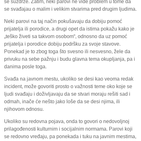
se suzdrže. Zatim, neki parovi ne vide problem u tome da
se svađajau o malim i velikim stvarima pred drugim ljudima.
Neki parovi na taj način pokušavaju da dobiju pomoć
prijatelja ili porodice, a drugi opet da istima pokažu kako je
„teško živeti sa takvom osobom“, odnosno da uz pomoć
prijatelja i porodice dobiju podršku za svoje stavove.
Ponekad je to zbog toga što svesno ili nesvesno, žele da
privuku na sebe pažnju i budu glavna tema okupljanja, pa i
danima posle toga.
Svađa na javnom mestu, ukoliko se desi kao veoma redak
incident, može govoriti prosto o važnosti teme oko koje se
ljudi svađaju i doživljavaju da se stvari moraju rešiti sad i
odmah, inače će nešto jako loše da se desi njima, ili
njihovom odnosu.
Ukoliko su redovna pojava, onda to govori o nedovoljnoj
prilagođenosti kulturnim i socijalnim normama. Parovi koji
se redovno vređaju, pa ponekada i tuku na javnim mestima,