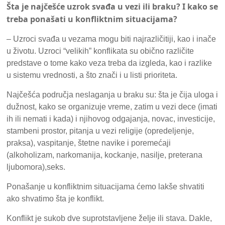
Šta je najčešće uzrok svađa u vezi ili braku? I kako se
treba ponašati u konfliktnim situacijama?
– Uzroci svađa u vezama mogu biti najrazličitiji, kao i inače
u životu. Uzroci “velikih” konflikata su obično različite
predstave o tome kako veza treba da izgleda, kao i razlike
u sistemu vrednosti, a što znači i u listi prioriteta.
Najčešća područja neslaganja u braku su: šta je čija uloga i
dužnost, kako se organizuje vreme, zatim u vezi dece (imati
ih ili nemati i kada) i njihovog odgajanja, novac, investicije,
stambeni prostor, pitanja u vezi religije (opredeljenje,
praksa), vaspitanje, štetne navike i poremećaji
(alkoholizam, narkomanija, kockanje, nasilje, preterana
ljubomora),seks.
Ponašanje u konfliktnim situacijama ćemo lakše shvatiti
ako shvatimo šta je konflikt.
Konflikt je sukob dve suprotstavljene želje ili stava. Dakle,