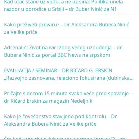
Kad otac stane uz vođu, a ne uz sina: Politika unela
razdor u porodice u Srbiji – dr Buber Ninić za N1
Kako preživeti prevaru? – Dr Aleksandra Bubera Ninić
za Velike priče
Adrenalin: Život na ivici zbog većeg uzbuđenja – dr
Bubera Ninić za portal BBC News na srpskom
EVALUACIJA / SEMINAR – DR RIČARD G. ERSKIN
„Razvojno zasnovana, relaciono fokusirana (dubinska)
psihoterapija“ – dr Ričard Erskin
Pričajte s decom 15 minuta svako veče pred spavanje –
dr Ričard Erskin za magazin Nedeljnik
Kako je čovečanstvo stavljeno pod kontrolu – Dr
Aleksandra Bubera Ninić za Velike priče