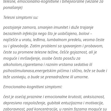
telesne, emocionalno-kognitivne i bihejvioralne (vezane za
ponašanje)
Telesni simptomi su:
postojanje zamora, smanjen imunitet i duže trajanje
bezazlenih infekcija nego što je uobičajeno, bolovi –
najčešće u vratu, leđima, lumbalnom predelu, veoma česte
su i glavobolje. Zatim problemi sa spavanjem i probavom,
česte su promene telesne težine, češće gojaznost, ali je
moguće i mršavljenje, osobe često posežu za
alkoholom,cigaretama i raznim vrstama sedativa ili
psihostimulanasa,energetskim pićima i slično, teže se bude i
teže usnivaju, a bude se prenadražene ili umorne.
Emocionalno-kognitivni simptomi:
čest je osećaj praznine i emocionalne krutosti, anksioznost,
depresivno raspoloženje, gubitak entuzijazma i motivacije,
zaboravnost, pad koncentracije, u ranim fazama moguće su