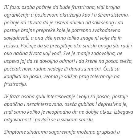
III faza
: osoba počinje da bude frustrirana, vidi brojna
ograničenja u poslovnom okruženju kao i u širem sistemu,
počinje da shvata da je sistem daleko od savršenog i da
postoje brojne prepreke koje je potrebno svakodnevno
savladavati, a ona više nema toliko snage ni volje da ih
rešava. Počinje da se preispituje oko smisla onoga što radi i
oko načina života koji vodi. Sve je manje zadovoljna, ne
uspeva joj da se dovoljno odmori i da krene na posao sveža,
početak nove radne nedelje ili dana su mučni. Česti su
konflikti na poslu, veoma je snižen prag tolerancije na
frustraciju.
IV faza
: osoba gubi interesovanje i volju za posao, postaje
apatična i nezaintersovana, oseća gubitak i depresivna je,
radi samo koliko je neophodno da ne dobije otkaz, izbegava
odgovornost i povlači se u svakom smislu.
Simptome sindroma sagorevanja
možemo grupisati u