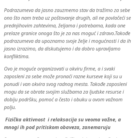
Podrazumeva da jasno zauzmemo stav da tražimo za sebe
ono što nam treba uz poštovanje drugih, ali ne povlačeći se
prednjihovim zahtevima, željama i potrebama, kada one
prelaze granice onoga što je za nas moguć i zdravo.Takođe
podrazumeva da upoznamo svoje želje i mogućnosti i da ih
jasno izrazimo, da diskutujemo i da dobro upravljamo
konfliktima.
Ovo je moguće organizovati u okviru firme, a i svaki
zaposleni za sebe može pronaći razne kurseve koji su u
ponudi i van okvira svog radnog mesta. Takođe zaposleni
mogu da se obrate svojim službama za ljudske resurse i
dobiju podršku, pomoć a često i obuku u ovom važnom
polju.
Fizička aktivnost i relaksacija su veoma važne, a
mnogi ih pod pritiskom obaveza, zanemaruju