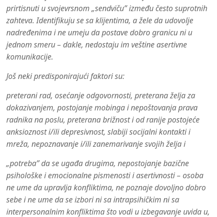
prirtisnuti u svojevrsnom „sendviču” između često suprotnih
zahteva. Identifikuju se sa klijentima, a žele da udovolje
nadređenima i ne umeju da postave dobro granicu ni u
jednom smeru – dakle, nedostaju im veštine asertivne
komunikacije.
Još neki predisponirajući faktori su:
preterani rad, osećanje odgovornosti, preterana želja za
dokazivanjem, postojanje mobinga i nepoštovanja prava
radnika na poslu, preterana brižnost i od ranije postojeće
anksioznost i/ili depresivnost, slabiji socijalni kontakti i
mreža, nepoznavanje i/ili zanemarivanje svojih želja i
„potreba” da se ugađa drugima, nepostojanje bazične
psihološke i emocionalne pismenosti i asertivnosti – osoba
ne ume da upravlja konfliktima, ne poznaje dovoljno dobro
sebe i ne ume da se izbori ni sa intrapsihičkim ni sa
interpersonalnim konfliktima što vodi u izbegavanje uvida u,