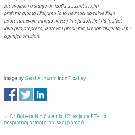
zadovoljne i u stanju da izađu u susret svojim
preferencijama i željama (a to ne znači da takve želje
podrazumevaju mnogo novca) imaju doživljaj da je život
iako pun prepreka, izazova i problema, vredan življenja, lep i
ispunjen smislom.
Gerd Altmann
Pixabay
Image by
from
←
Dr Bubera Ninić u emisiji Presija na RTV1 o
besplatnoj psihoterapijskoj pomoći