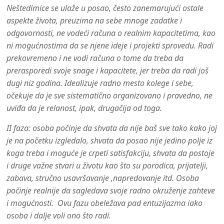
Neštedimice se ulaže u posao, često zanemarujući ostale
aspekte života, preuzima na sebe mnoge zadatke i
odgovornosti, ne vodeći računa o realnim kapacitetima, kao
ni mogućnostima da se njene ideje i projekti sprovedu. Radi
prekovremeno i ne vodi računa o tome da treba da
prerasporedi svoje snage i kapacitete, jer treba da radi još
dugi niz godina. Idealizuje radno mesto kolege i sebe,
očekuje da je sve sistematično organizovano i pravedno, ne
uviđa da je relanost, ipak, drugačija od toga.
II faza
: osoba počinje da shvata da nije baš sve tako kako joj
je na početku izgledalo, shvata da posao nije jedino polje iz
koga treba i moguće je crpeti satisfakciju, shvata da postoje
i druge važne stvari u životu kao što su porodica, prijatelji,
zabava, stručno usavršavanje ,napredovanje itd. Osoba
počinje realnije da sagledava svoje radno okruženje zahteve
i mogućnosti. Ovu fazu obeležava pad entuzijazma iako
osoba i dalje voli ono što radi.