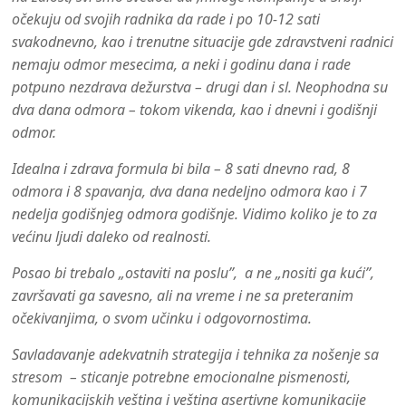
očekuju od svojih radnika da rade i po 10-12 sati
svakodnevno, kao i trenutne situacije gde zdravstveni radnici
nemaju odmor mesecima, a neki i godinu dana i rade
potpuno nezdrava dežurstva – drugi dan i sl. Neophodna su
dva dana odmora – tokom vikenda, kao i dnevni i godišnji
odmor.
Idealna i zdrava formula bi bila – 8 sati dnevno rad, 8
odmora i 8 spavanja, dva dana nedeljno odmora kao i 7
nedelja godišnjeg odmora godišnje. Vidimo koliko je to za
većinu ljudi daleko od realnosti.
Posao bi trebalo „ostaviti na poslu”, a ne „nositi ga kući”,
završavati ga savesno, ali na vreme i ne sa preteranim
očekivanjima, o svom učinku i odgovornostima.
Savladavanje adekvatnih strategija i tehnika za nošenje sa
stresom – sticanje potrebne emocionalne pismenosti,
komunikacijskih veština i veština asertivne komunikacije