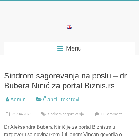
Skip
to
content
Bubera
Specijalistička
Menu
ordinacija
iz
oblasti
psihijatrije
Sindrom sagorevanja na poslu – dr
Bubera Ninić za portal Biznis.rs
Admin
Članci i tekstovi
29/04/2021
sindrom sagorevanja
0 Comment
Dr Aleksandra Bubera Ninić je za portal Biznis.rs u
razgovoru sa novinarkom Julijanom Vincan govorila o