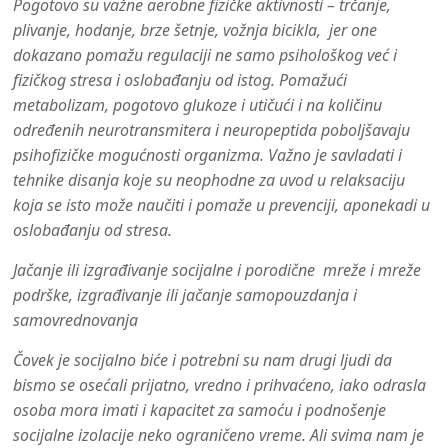
Pogotovo su važne aerobne fizičke aktivnosti – trčanje,
plivanje, hodanje, brze šetnje, vožnja bicikla, jer one
dokazano pomažu regulaciji ne samo psihološkog već i
fizičkog stresa i oslobađanju od istog. Pomažući
metabolizam, pogotovo glukoze i utičući i na količinu
određenih neurotransmitera i neuropeptida poboljšavaju
psihofizičke mogućnosti organizma. Važno je savladati i
tehnike disanja koje su neophodne za uvod u relaksaciju
koja se isto može naučiti i pomaže u prevenciji, aponekadi u
oslobađanju od stresa.
Jačanje ili izgrađivanje socijalne i porodične mreže i mreže
podrške, izgrađivanje ili jačanje samopouzdanja i
samovrednovanja
Čovek je socijalno biće i potrebni su nam drugi ljudi da
bismo se osećali prijatno, vredno i prihvaćeno, iako odrasla
osoba mora imati i kapacitet za samoću i podnošenje
socijalne izolacije neko ograničeno vreme. Ali svima nam je