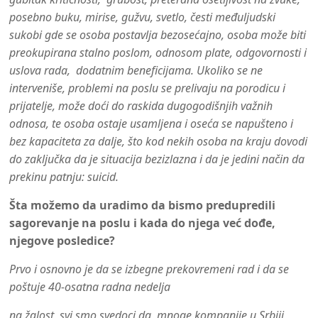
posebno buku, mirise, gužvu, svetlo, česti međuljudski
sukobi gde se osoba postavlja bezosećajno, osoba može biti
preokupirana stalno poslom, odnosom plate, odgovornosti i
uslova rada, dodatnim beneficijama. Ukoliko se ne
interveniše, problemi na poslu se prelivaju na porodicu i
prijatelje, može doći do raskida dugogodišnjih važnih
odnosa, te osoba ostaje usamljena i oseća se napušteno i
bez kapaciteta za dalje, što kod nekih osoba na kraju dovodi
do zaključka da je situacija bezizlazna i da je jedini način da
prekinu patnju: suicid.
Šta možemo da uradimo da bismo predupredili
sagorevanje na poslu i kada do njega već dođe,
njegove posledice?
Prvo i osnovno je da se izbegne prekovremeni rad i da se
poštuje 40-osatna radna nedelja
na žalost, svi smo svedoci da ,mnoge kompanije u Srbiji