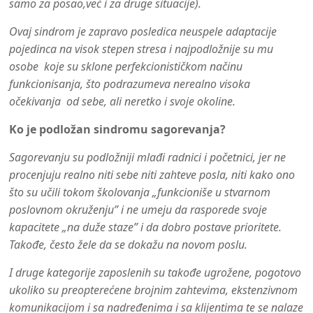
samo za posao,već i za druge situacije).
Ovaj sindrom je zapravo posledica neuspele adaptacije
pojedinca na visok stepen stresa i najpodložnije su mu
osobe koje su sklone perfekcionističkom načinu
funkcionisanja, što podrazumeva nerealno visoka
očekivanja od sebe, ali neretko i svoje okoline.
Ko je podložan sindromu sagorevanja?
Sagorevanju su podložniji mlađi radnici i početnici, jer ne
procenjuju realno niti sebe niti zahteve posla, niti kako ono
što su učili tokom školovanja „funkcioniše u stvarnom
poslovnom okruženju” i ne umeju da rasporede svoje
kapacitete „na duže staze” i da dobro postave prioritete.
Takođe, često žele da se dokažu na novom poslu.
I druge kategorije zaposlenih su takođe ugrožene, pogotovo
ukoliko su preopterećene brojnim zahtevima, ekstenzivnom
komunikacijom i sa nadređenima i sa klijentima te se nalaze