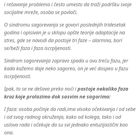
i rešavanje problema i često umesto da traži podršku svoje
socijalne mreže, osoba se povlači.
O sindromu sagorevanja se govori poslednjih tridesetak
godina i opisivan je u sklopu opšte teorije adaptacije na
stres, gde se navodi da postoje tri faze – alarmna, bori
se/beži faza i faza iscrpljenosti.
Sindrom sagorevanja zapravo spada u ovu treću fazu, jer
kada kažemo daje neko sagoreo, on je već dospeo u fazu
iscrpljenosti.
Ipak, to se ne dešava preko noći i
postoje nekoliko faza
kroz koje prolazimo dok sasvim ne sagorimo:
I faza
: osoba počinje da radi,ima visoka očekivanja i od sebe
i od svog radnog okruženja, kako od kolega, tako i od
uslova rada i očekuje da su svi jednako entuzijastični kao
ona.