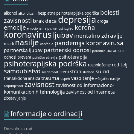
bolesti
alkohol
besplatna psihoterapijska podrška
alkoholizam
depresija
zavisnosti
brak
deca
droga
emocije
korona
emocionalna pismenost
izgled
koronavirus
ljubav
mentalno zdravlje
nasilje
pandemija koronavirusa
mladi
osećanja
partnerski odnosi
partnerska ljubav
porodični
porodica
psihoterapija
odnosi
prevara
psihičko zdravlje
psihoterapijska podrška
roditelji
raspoloženje
samoubistvo
suicid
strah
sreća
solidarnost
strahovi
trauma
vaspitanje
transakciona analiza
uspeh
vršnjačko nasilje
zavisnost
zavisnost od informaciono-
zaljubljenost
komunikacionih tehnologija
zavisnost od interneta
zlostavljanje
Informacije o ordinaciji
Dozvola za rad: