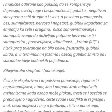
i manične odbrane kao pokušaj da se kompenzuje
depresija, osećaj tuge i bespomoćnosti, gubitka , negativan
stav prema sebi drugima i svetu, a posebno prema poslu,
bes, sumnjičavost, nervoza i napetost, gubitak kapaciteta za
empatiju ka sebi i drugima, nisko samovrednovanje i
samopoštovanja do doživljaja potpune bezvrednosti i
samoprezira , preosetljivost, iritabilnost, „kratak fitilj” i
nizak prag tolerancije na bilo kakvu frustraciju, gubitak
libida, a u terminalnim fazama i osećaj gubitka smisla pa i
suicidalne ideje kod nekih pojedinaca.
Bihejvioralni simptomi (ponašanje):
Često je eksplozivno i impulsivno ponašanje, rigidnost i
neprilagodljivost, otpor, kao i potpuni krah adaptivnih
mehanizama kada osoba može plakati, tresti se i osećati se
preplavljeno i ugroženo, česte svađe i konflikti ili regresija i
inat, nesaradljivost i beg u fantaziju, rizična ponašanja,
gubitak kritičnosti, grubost, preterana osetljivost na zvuke,