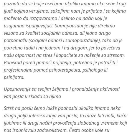
poznato da se bolje osećamo ukoliko imamo oko sebe krug
ljudi kojima verujemo, sakojima nam je prijatno i sa kojima
možemo da razgovaramo i delimo na način koji je
uzajamno ispunjavajući. Samopouzdanje nije direktno
vezano za kvalitet socijalnih odnosa, ali jedno drugo
potpomažu (socijalni odnosi i samopouzdanje), tako da je
potrebno raditi i na jednom i na drugom, jer to povećava
našu otpornost na stres i kapacitete za nošenje sa stresom.
Ponekad pored pomoći prijatelja, potrebno je potražiti i
profesionalnu pomoć psihoterapeuta, psihologa ili
psihijatra.
Upoznavanje sa svojim željama i pronalaženje aktivnosti
van posla u skladu sa njima
Stres na poslu ćemo lakše podnositi ukoliko imamo neka
druga polja interesovanja van posla, to može biti hobi, kućni
ljubimac ili drugi načini provođenja slobodnog vremena koji
nas ispunjavaju zadovoljstvom. Često osobe koje su