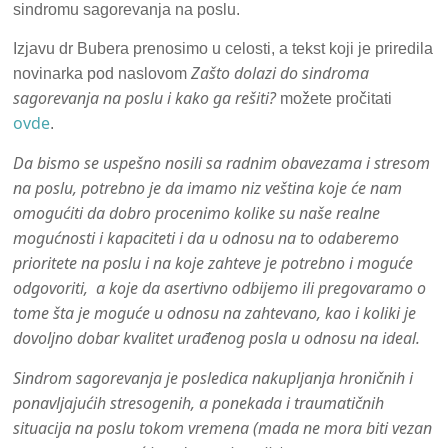
sindromu sagorevanja na poslu.
Izjavu dr Bubera prenosimo u celosti, a tekst koji je priredila
Zašto dolazi do sindroma
novinarka pod naslovom
sagorevanja na poslu i kako ga rešiti?
možete pročitati
ovde
.
Da bismo se uspešno nosili sa radnim obavezama i stresom
na poslu, potrebno je da imamo niz veština koje će nam
omogućiti da dobro procenimo kolike su naše realne
mogućnosti i kapaciteti i da u odnosu na to odaberemo
prioritete na poslu i na koje zahteve je potrebno i moguće
odgovoriti, a koje da asertivno odbijemo ili pregovaramo o
tome šta je moguće u odnosu na zahtevano, kao i koliki je
dovoljno dobar kvalitet urađenog posla u odnosu na ideal.
Sindrom sagorevanja je posledica nakupljanja hroničnih i
ponavljajućih stresogenih, a ponekada i traumatičnih
situacija na poslu tokom vremena (mada ne mora biti vezan